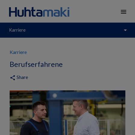
menu
arrow_drop_down
Karriere
Karriere
Berufserfahrene
Share
share