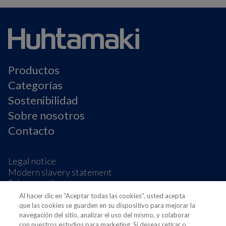
Productos
Categorías
Sostenibilidad
Sobre nosotros
Contacto
Legal notice
Modern slavery statement
Privacy notice
Terms & conditions
Al hacer clic en “Aceptar todas las cookies”, usted acepta
Preferencias de cookies
que las cookies se guarden en su dispositivo para mejorar la
navegación del sitio, analizar el uso del mismo, y colaborar
con nuestros estudios para marketing. Si deseas retirar o