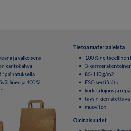
Tietoa materiaaleista
skeana ja valkoisena
100 % neitseellinen 
nen kantokahva
3-kerrosrakenteine
väripainatuksella
85-110 g/m2
välllinen ja 100 %
FSC-sertifioitu
 *
korkea lujuus ja rep
täysin kierrätettävä 
muoviton
Ominaisuudet
luonnollinen ulkonä