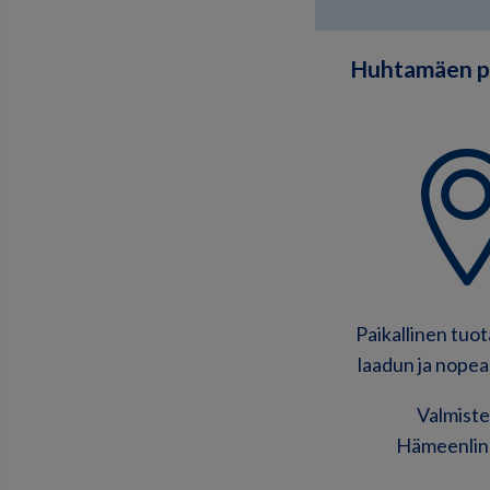
Huhtamäen pa
Paikallinen tuo
laadun ja nopea
Valmiste
Hämeenlin