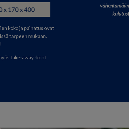
vähentämään
kulutust
ien koko ja painatus ovat
vissä tarpeen mukaan.
!
 myös take-away -koot.