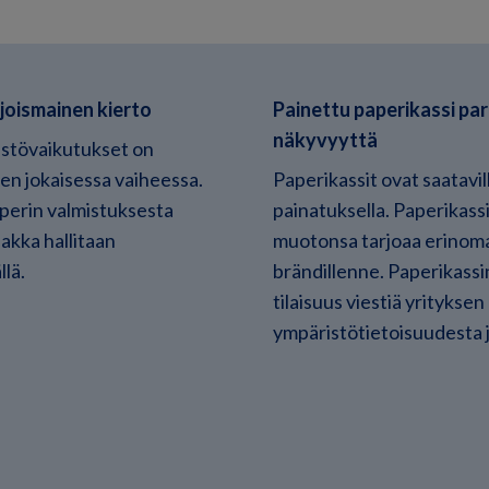
joismainen kierto
Painettu paperikassi pa
näkyvyyttä
stövaikutukset on
en jokaisessa vaiheessa.
Paperikassit ovat saatavil
perin valmistuksesta
painatuksella. Paperikassi
akka hallitaan
muotonsa tarjoaa erinom
llä.
brändillenne. Paperikassi
tilaisuus viestiä yrityksen
ympäristötietoisuudesta j