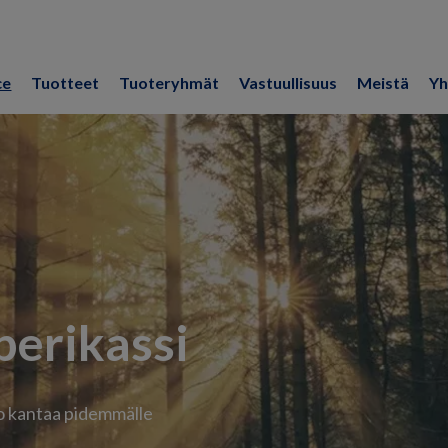
ce
Tuotteet
Tuoteryhmät
Vastuullisuus
Meistä
Yh
erikassi
o kantaa pidemmälle