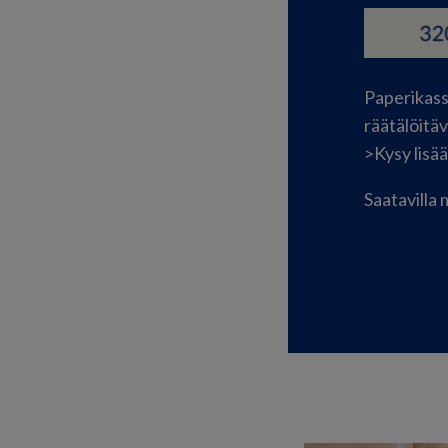
Paperikass
räätälöitä
>Kysy lisää
Saatavilla