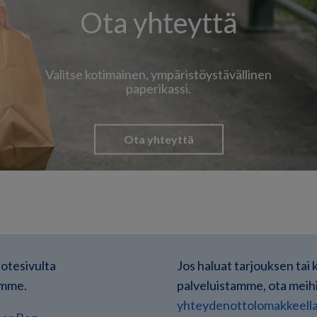
Ota yhteyttä
Valitse kotimainen, ympäristöystävällinen
paperikassi.
Ota yhteyttä
uotesivulta
Jos haluat tarjouksen tai 
amme.
palveluistamme, ota meih
yhteydenottolomakkeel