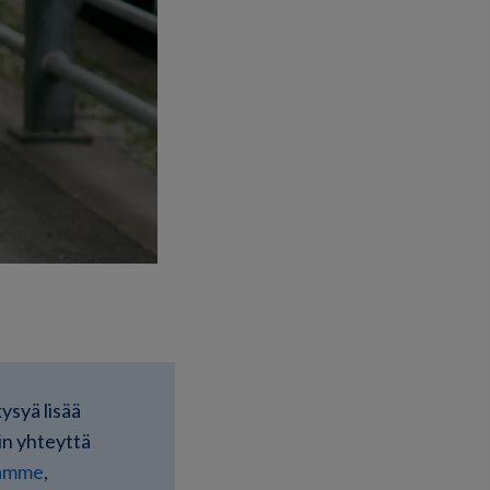
kysyä lisää
in yhteyttä
lamme
,