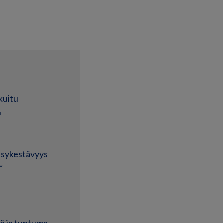
kuitu
n
äisykestävyys
*
kö ja tuntuma