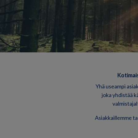
Kotimai
Yhä useampi asiak
joka yhdistää k
valmistajal
Asiakkaillemme tar