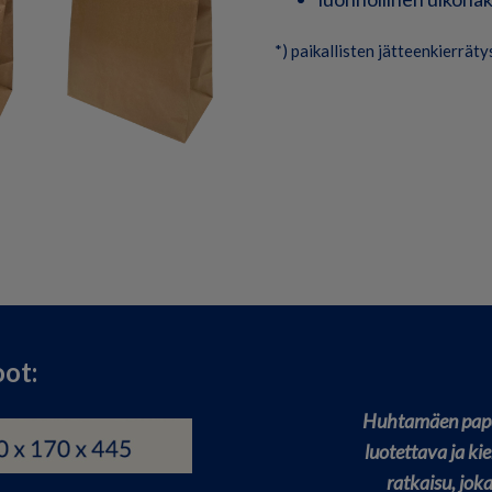
*) paikallisten jätteenkierrät
ot:
Huhtamäen pape
luotettava ja ki
ratkaisu, jok