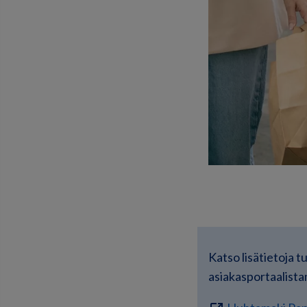
Katso lisätietoja t
asiakasportaalist