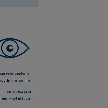
oaa erinomaisen
vyyden brändille
tää muotonsa ja on
leen käytettävä