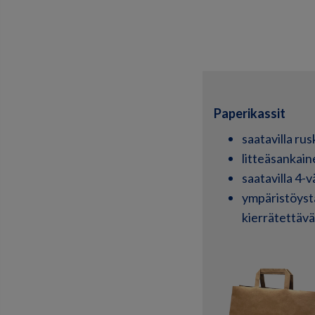
Paperikassit
saatavilla ru
litteäsankai
saatavilla 4-
ympäristöystä
kierrätettävä