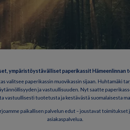
set, ympäristöystävälliset paperikassit Hämeenlinnan t
as valitsee paperikassin muovikassin sijaan. Huhtamäki ta
äytännöllisyyden ja vastuullisuuden. Nyt saatte paperikass
ta vastuullisesti tuotetusta ja kestävästä suomalaisesta ma
joamme paikallisen palvelun edut – joustavat toimitukset 
asiakaspalvelua.