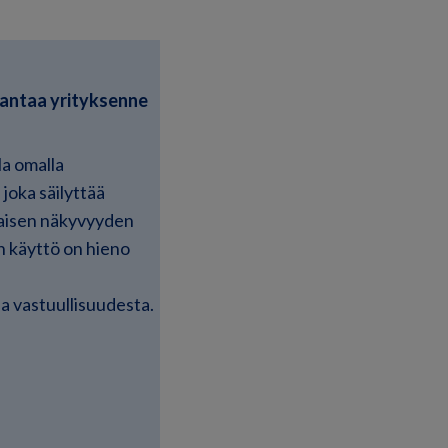
rantaa yrityksenne
la omalla
 joka säilyttää
aisen näkyvyyden
n käyttö on hieno
a vastuullisuudesta.