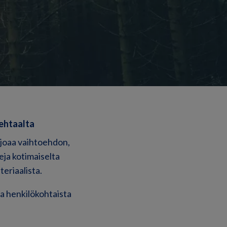
ehtaalta
rjoaa vaihtoehdon,
eja kotimaiselta
teriaalista.
ja henkilökohtaista