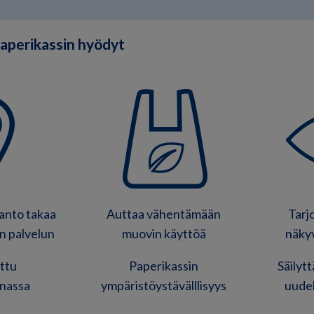
perikassin hyödyt
tanto takaa
Auttaa vähentämään
Tarj
n palvelun
muovin käyttöä
näky
ttu
Paperikassin
Säilyt
nassa
ympäristöystävälllisyys
uudel