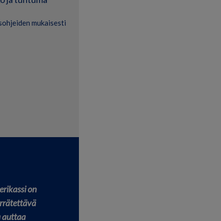
ysohjeiden mukaisesti
rikassi on
errätettävä
a auttaa