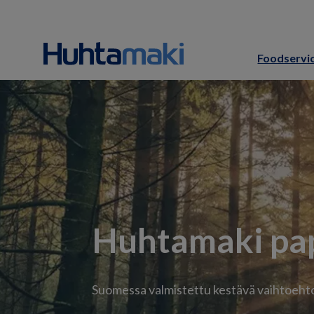
Foodservi
Huhtamaki pap
Suomessa valmistettu kestävä vaihtoeht