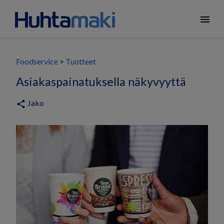
menu
Foodservice
Tuotteet
Asiakaspainatuksella näkyvyyttä
Jako
share