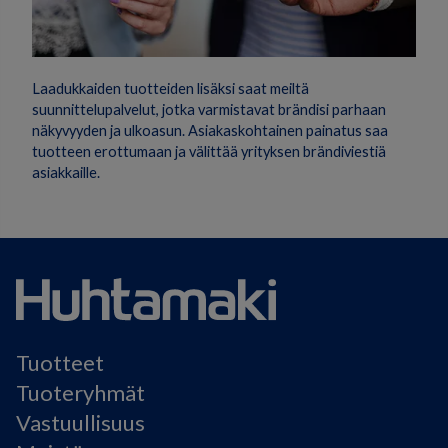
Laadukkaiden tuotteiden lisäksi saat meiltä
suunnittelupalvelut, jotka varmistavat brändisi parhaan
näkyvyyden ja ulkoasun. Asiakaskohtainen painatus saa
tuotteen erottumaan ja välittää yrityksen brändiviestiä
asiakkaille.
Tuotteet
Tuoteryhmät
Vastuullisuus