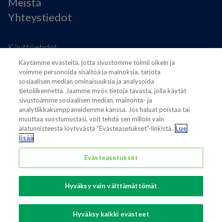
Meistä
Yhteystiedot
Käyttöehdot
Modern slavery statement
Käytämme evästeitä, jotta sivustomme toimii oikein ja
Tietosuojaseloste
voimme personoida sisältöä ja mainoksia, tarjota
Yleiset osto- ja myyntiehdot
sosiaalisen median ominaisuuksia ja analysoida
Evästeasetukset
tietoliikennettä. Jaamme myös tietoja tavasta, jolla käytät
sivustoamme sosiaalisen median, mainonta- ja
analytiikkakumppaneidemme kanssa. Jos haluat poistaa tai
muuttaa suostumustasi, voit tehdä sen milloin vain
alatunnisteesta löytyvästä "Evästeasetukset"-linkistä.
Lue
lisää
Also of interest
Evästeasetukset
Sustainable Packaging Solutions
Hyväksy vain välttämättömät
Media contacts
Global supplier of food and beverage packaging
Hyväksy kaikki evästeet