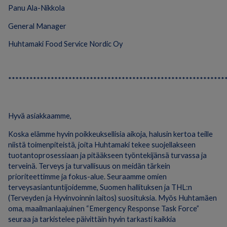
Panu Ala-Nikkola
General Manager
Huhtamaki Food Service Nordic Oy
*************************************************************
Hyvä asiakkaamme,
Koska elämme hyvin poikkeuksellisia aikoja, halusin kertoa teille
niistä toimenpiteistä, joita Huhtamaki tekee suojellakseen
tuotantoprosessiaan ja pitääkseen työntekijänsä turvassa ja
terveinä. Terveys ja turvallisuus on meidän tärkein
prioriteettimme ja fokus-alue. Seuraamme omien
terveysasiantuntijoidemme, Suomen hallituksen ja THL:n
(Terveyden ja Hyvinvoinnin laitos) suosituksia. Myös Huhtamäen
oma, maailmanlaajuinen “Emergency Response Task Force”
seuraa ja tarkistelee päivittäin hyvin tarkasti kaikkia