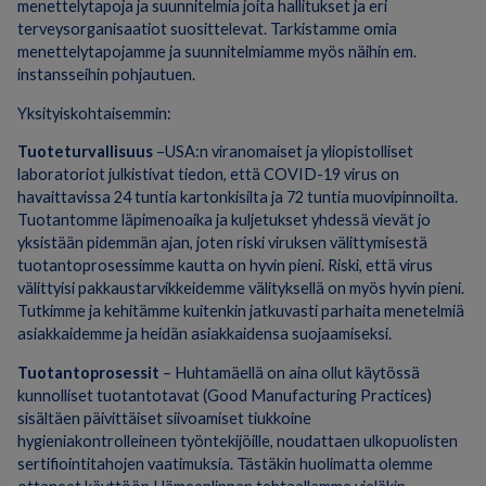
menettelytapoja ja suunnitelmia joita hallitukset ja eri
terveysorganisaatiot suosittelevat. Tarkistamme omia
menettelytapojamme ja suunnitelmiamme myös näihin em.
instansseihin pohjautuen.
Yksityiskohtaisemmin:
Tuoteturvallisuus
–USA:n viranomaiset ja yliopistolliset
laboratoriot julkistivat tiedon, että COVID-19 virus on
havaittavissa 24 tuntia kartonkisilta ja 72 tuntia muovipinnoilta.
Tuotantomme läpimenoaika ja kuljetukset yhdessä vievät jo
yksistään pidemmän ajan, joten riski viruksen välittymisestä
tuotantoprosessimme kautta on hyvin pieni. Riski, että virus
välittyisi pakkaustarvikkeidemme välityksellä on myös hyvin pieni.
Tutkimme ja kehitämme kuitenkin jatkuvasti parhaita menetelmiä
asiakkaidemme ja heidän asiakkaidensa suojaamiseksi.
Tuotantoprosessit
– Huhtamäellä on aina ollut käytössä
kunnolliset tuotantotavat (Good Manufacturing Practices)
sisältäen päivittäiset siivoamiset tiukkoine
hygieniakontrolleineen työntekijöille, noudattaen ulkopuolisten
sertifiointitahojen vaatimuksia. Tästäkin huolimatta olemme