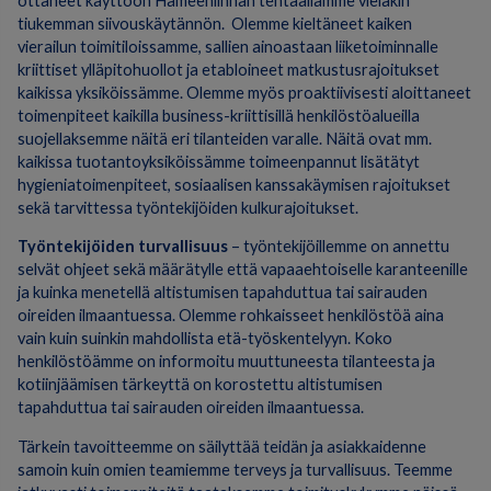
ottaneet käyttöön Hämeenlinnan tehtaallamme vieläkin
tiukemman siivouskäytännön. Olemme kieltäneet kaiken
vierailun toimitiloissamme, sallien ainoastaan liiketoiminnalle
kriittiset ylläpitohuollot ja etabloineet matkustusrajoitukset
kaikissa yksiköissämme. Olemme myös proaktiivisesti aloittaneet
toimenpiteet kaikilla business-kriittisillä henkilöstöalueilla
suojellaksemme näitä eri tilanteiden varalle. Näitä ovat mm.
kaikissa tuotantoyksiköissämme toimeenpannut lisätätyt
hygieniatoimenpiteet, sosiaalisen kanssakäymisen rajoitukset
sekä tarvittessa työntekijöiden kulkurajoitukset.
Työntekijöiden turvallisuus
– työntekijöillemme on annettu
selvät ohjeet sekä määrätylle että vapaaehtoiselle karanteenille
ja kuinka menetellä altistumisen tapahduttua tai sairauden
oireiden ilmaantuessa. Olemme rohkaisseet henkilöstöä aina
vain kuin suinkin mahdollista etä-työskentelyyn. Koko
henkilöstöämme on informoitu muuttuneesta tilanteesta ja
kotiinjäämisen tärkeyttä on korostettu altistumisen
tapahduttua tai sairauden oireiden ilmaantuessa.
Tärkein tavoitteemme on säilyttää teidän ja asiakkaidenne
samoin kuin omien teamiemme terveys ja turvallisuus. Teemme