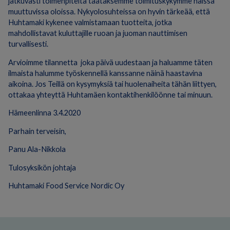
jatkuvasti toimenpiteitä taataksemme toimituskykymme näissä
muuttuvissa oloissa. Nykyolosuhteissa on hyvin tärkeää, että
Huhtamaki kykenee valmistamaan tuotteita, jotka
mahdollistavat kuluttajille ruoan ja juoman nauttimisen
turvallisesti.
Arvioimme tilannetta joka päivä uudestaan ja haluamme täten
ilmaista halumme työskennellä kanssanne näinä haastavina
aikoina. Jos Teillä on kysymyksiä tai huolenaiheita tähän liittyen,
ottakaa yhteyttä Huhtamäen kontaktihenkilöönne tai minuun.
Hämeenlinna 3.4.2020
Parhain terveisin,
Panu Ala-Nikkola
Tulosyksikön johtaja
Huhtamaki Food Service Nordic Oy