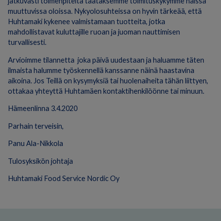
jatkuvasti toimenpiteitä taataksemme toimituskykymme näissä
muuttuvissa oloissa. Nykyolosuhteissa on hyvin tärkeää, että
Huhtamaki kykenee valmistamaan tuotteita, jotka
mahdollistavat kuluttajille ruoan ja juoman nauttimisen
turvallisesti.
Arvioimme tilannetta joka päivä uudestaan ja haluamme täten
ilmaista halumme työskennellä kanssanne näinä haastavina
aikoina. Jos Teillä on kysymyksiä tai huolenaiheita tähän liittyen,
ottakaa yhteyttä Huhtamäen kontaktihenkilöönne tai minuun.
Hämeenlinna 3.4.2020
Parhain terveisin,
Panu Ala-Nikkola
Tulosyksikön johtaja
Huhtamaki Food Service Nordic Oy