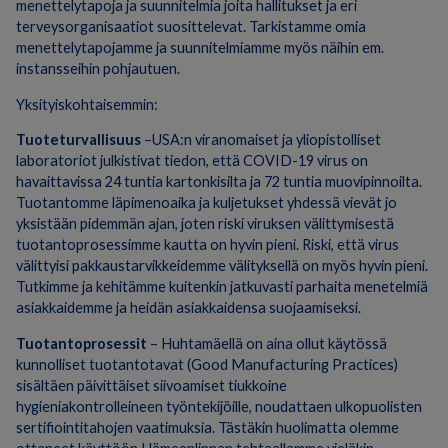
menettelytapoja ja suunnitelmia joita hallitukset ja eri
terveysorganisaatiot suosittelevat. Tarkistamme omia
menettelytapojamme ja suunnitelmiamme myös näihin em.
instansseihin pohjautuen.
Yksityiskohtaisemmin:
Tuoteturvallisuus
–USA:n viranomaiset ja yliopistolliset
laboratoriot julkistivat tiedon, että COVID-19 virus on
havaittavissa 24 tuntia kartonkisilta ja 72 tuntia muovipinnoilta.
Tuotantomme läpimenoaika ja kuljetukset yhdessä vievät jo
yksistään pidemmän ajan, joten riski viruksen välittymisestä
tuotantoprosessimme kautta on hyvin pieni. Riski, että virus
välittyisi pakkaustarvikkeidemme välityksellä on myös hyvin pieni.
Tutkimme ja kehitämme kuitenkin jatkuvasti parhaita menetelmiä
asiakkaidemme ja heidän asiakkaidensa suojaamiseksi.
Tuotantoprosessit
– Huhtamäellä on aina ollut käytössä
kunnolliset tuotantotavat (Good Manufacturing Practices)
sisältäen päivittäiset siivoamiset tiukkoine
hygieniakontrolleineen työntekijöille, noudattaen ulkopuolisten
sertifiointitahojen vaatimuksia. Tästäkin huolimatta olemme