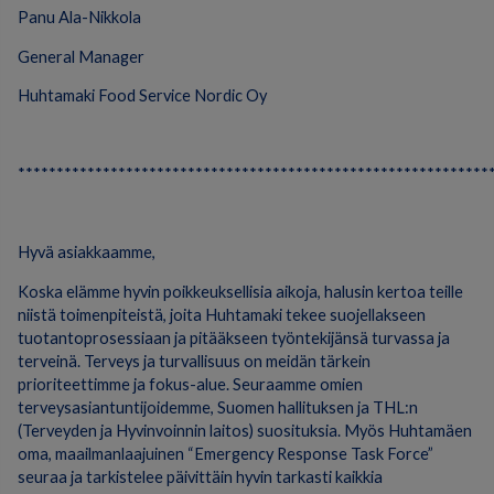
Panu Ala-Nikkola
General Manager
Huhtamaki Food Service Nordic Oy
*************************************************************
Hyvä asiakkaamme,
Koska elämme hyvin poikkeuksellisia aikoja, halusin kertoa teille
niistä toimenpiteistä, joita Huhtamaki tekee suojellakseen
tuotantoprosessiaan ja pitääkseen työntekijänsä turvassa ja
terveinä. Terveys ja turvallisuus on meidän tärkein
prioriteettimme ja fokus-alue. Seuraamme omien
terveysasiantuntijoidemme, Suomen hallituksen ja THL:n
(Terveyden ja Hyvinvoinnin laitos) suosituksia. Myös Huhtamäen
oma, maailmanlaajuinen “Emergency Response Task Force”
seuraa ja tarkistelee päivittäin hyvin tarkasti kaikkia