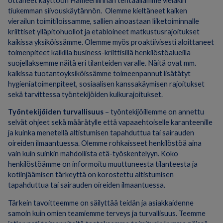
ottaneet käyttöön Hämeenlinnan tehtaallamme vieläkin
tiukemman siivouskäytännön. Olemme kieltäneet kaiken
vierailun toimitiloissamme, sallien ainoastaan liiketoiminnalle
kriittiset ylläpitohuollot ja etabloineet matkustusrajoitukset
kaikissa yksiköissämme. Olemme myös proaktiivisesti aloittaneet
toimenpiteet kaikilla business-kriittisillä henkilöstöalueilla
suojellaksemme näitä eri tilanteiden varalle. Näitä ovat mm.
kaikissa tuotantoyksiköissämme toimeenpannut lisätätyt
hygieniatoimenpiteet, sosiaalisen kanssakäymisen rajoitukset
sekä tarvittessa työntekijöiden kulkurajoitukset.
Työntekijöiden turvallisuus
– työntekijöillemme on annettu
selvät ohjeet sekä määrätylle että vapaaehtoiselle karanteenille
ja kuinka menetellä altistumisen tapahduttua tai sairauden
oireiden ilmaantuessa. Olemme rohkaisseet henkilöstöä aina
vain kuin suinkin mahdollista etä-työskentelyyn. Koko
henkilöstöämme on informoitu muuttuneesta tilanteesta ja
kotiinjäämisen tärkeyttä on korostettu altistumisen
tapahduttua tai sairauden oireiden ilmaantuessa.
Tärkein tavoitteemme on säilyttää teidän ja asiakkaidenne
samoin kuin omien teamiemme terveys ja turvallisuus. Teemme