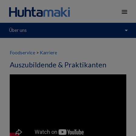
menu
arrow_drop_down
Über uns
Foodservice
Karriere
Auszubildende & Praktikanten