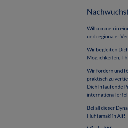
Nachwuchsfö
Willkommen in ei
und regionaler Ver
Wir begleiten Dich
Möglichkeiten, Th
Wir fordern und f
praktisch zu verti
Dich in laufende P
international erf
Bei all dieser Dyn
Huhtamaki in Alf!