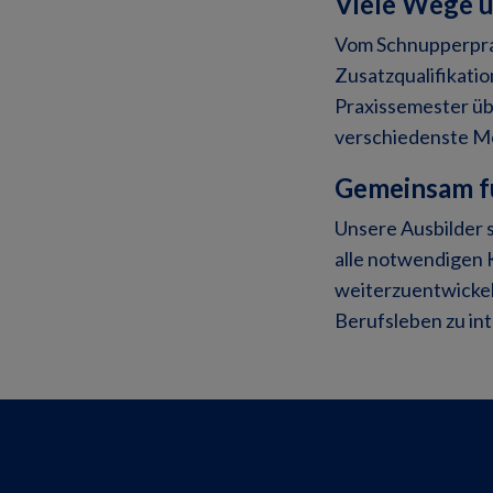
Viele Wege un
Vom Schnupperprak
Zusatzqualifikati
Praxissemester übe
verschiedenste Mö
Gemeinsam fü
Unsere Ausbilder s
alle notwendigen K
weiterzuentwickel
Berufsleben zu int