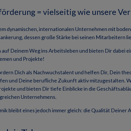
rderung = vielseitig wie unsere Ve
nem dynamischen, internationalen Unternehmen mit bode
ankerung, dessen große Stärke bei seinen Mitarbeitern lie
 auf Deinem Weg ins Arbeitsleben und bieten Dir dabei ei
emen und Projekte!
ördern Dich als Nachwuchstalent und helfen Dir, Dein th
efen und Deine berufliche Zukunft aktiv mitzugestalten. W
rojekte und bieten Dir tiefe Einblicke in die Geschäftsablä
olgreichen Unternehmens.
amik bleibt eines jedoch immer gleich: die Qualität Deiner 