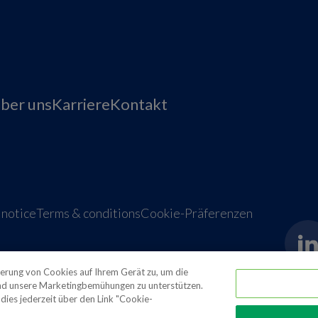
ber uns
Karriere
Kontakt
 notice
Terms & conditions
Cookie-Präferenzen
herung von Cookies auf Ihrem Gerät zu, um die
und unsere Marketingbemühungen zu unterstützen.
dies jederzeit über den Link "Cookie-
tions
Media contacts
Global supplier of food and bev