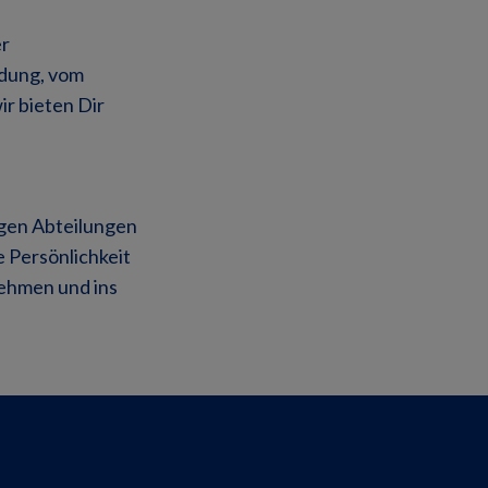
er
ldung, vom
ir bieten Dir
ligen Abteilungen
e Persönlichkeit
nehmen und ins