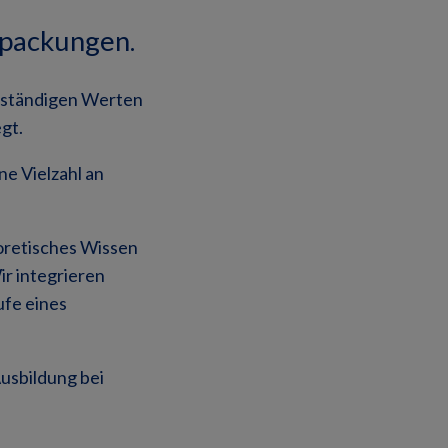
rpackungen.
nständigen Werten
gt.
ne Vielzahl an
eoretisches Wissen
ir integrieren
ufe eines
Ausbildung bei