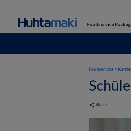
Foodservice Packag
Foodservice
Karrie
Schüle
Share
share