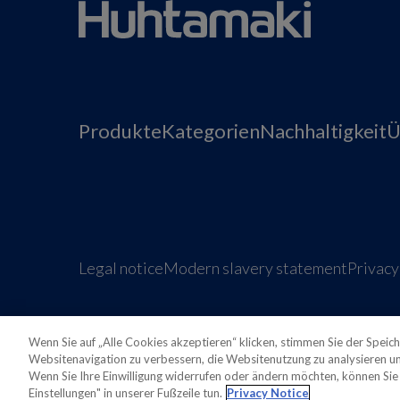
Produkte
Kategorien
Nachhaltigkeit
Ü
Legal notice
Modern slavery statement
Privacy
Wenn Sie auf „Alle Cookies akzeptieren“ klicken, stimmen Sie der Speic
Websitenavigation zu verbessern, die Websitenutzung zu analysieren 
Wenn Sie Ihre Einwilligung widerrufen oder ändern möchten, können Sie 
Also of interest
Sustainable Packaging Solu
Einstellungen" in unserer Fußzeile tun.
Privacy Notice