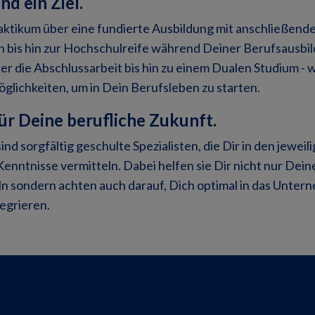
d ein Ziel.
tikum über eine fundierte Ausbildung mit anschließend
on bis hin zur Hochschulreife während Deiner Berufsausbi
r die Abschlussarbeit bis hin zu einem Dualen Studium - w
glichkeiten, um in Dein Berufsleben zu starten.
r Deine berufliche Zukunft.
ind sorgfältig geschulte Spezialisten, die Dir in den jewei
enntnisse vermitteln. Dabei helfen sie Dir nicht nur Dein
n sondern achten auch darauf, Dich optimal in das Unter
egrieren.