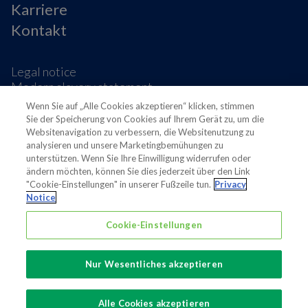
Karriere
Kontakt
Legal notice
Modern slavery statement
Privacy notice
Wenn Sie auf „Alle Cookies akzeptieren“ klicken, stimmen
Terms & conditions
Sie der Speicherung von Cookies auf Ihrem Gerät zu, um die
Cookie-Präferenzen
Websitenavigation zu verbessern, die Websitenutzung zu
analysieren und unsere Marketingbemühungen zu
unterstützen. Wenn Sie Ihre Einwilligung widerrufen oder
ändern möchten, können Sie dies jederzeit über den Link
"Cookie-Einstellungen" in unserer Fußzeile tun.
Privacy
Notice
Also of interest
Cookie-Einstellungen
Sustainable Packaging Solutions
Nur Wesentliches akzeptieren
Media contacts
Global supplier of food and beverage packaging
Alle Cookies akzeptieren