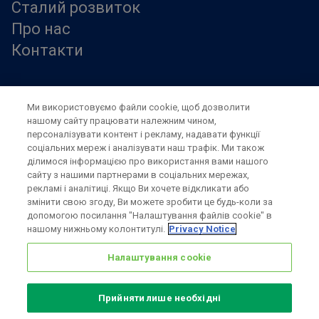
Сталий розвиток
Про нас
Контакти
Правила користування сайтом
Ми використовуємо файли cookie, щоб дозволити
Modern slavery statement
нашому сайту працювати належним чином,
Конфіденційність
персоналізувати контент і рекламу, надавати функції
Положення та умови
соціальних мереж і аналізувати наш трафік. Ми також
Налаштування cookie
ділимося інформацією про використання вами нашого
сайту з нашими партнерами в соціальних мережах,
рекламі і аналітиці. Якщо Ви хочете відкликати або
змінити свою згоду, Ви можете зробити це будь-коли за
допомогою посилання "Налаштування файлів cookie" в
нашому нижньому колонтитулі.
Privacy Notice
Also of interest
Налаштування cookie
Sustainable Packaging Solutions
Прийняти лише необхідні
Media contacts