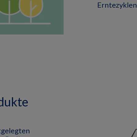
Erntezyklen
dukte
stgelegten