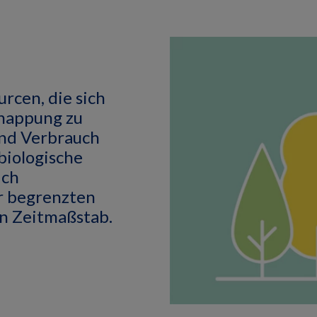
urcen, die sich
knappung zu
und Verbrauch
biologische
ich
r begrenzten
n Zeitmaßstab.