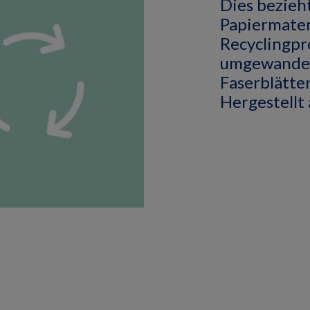
Dies bezieht
Papiermater
Recyclingpr
umgewandel
Faserblätte
Hergestellt