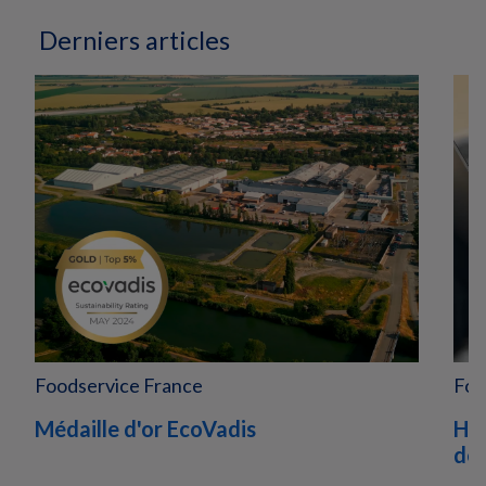
Derniers articles
Foodservice France
Foo
Médaille d'or EcoVadis
Huh
dé