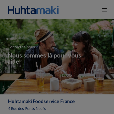
menu
Contactez-nous
Nous sommes là pour vous
aider
Huhtamaki Foodservice France
4 Rue des Ponts Neufs