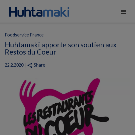
menu
Foodservice France
Huhtamaki apporte son soutien aux
Restos du Coeur
Share
share
22.2.2020 |