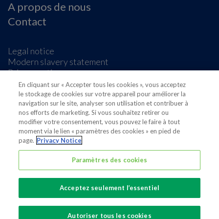
A propos de nous
Contact
Legal notice
Modern slavery statement
Privacy notice
Terms & conditions
En cliquant sur « Accepter tous les cookies », vous acceptez
Préférences de cookies
le stockage de cookies sur votre appareil pour améliorer la
navigation sur le site, analyser son utilisation et contribuer à
nos efforts de marketing. Si vous souhaitez retirer ou
modifier votre consentement, vous pouvez le faire à tout
moment via le lien « paramètres des cookies » en pied de
page.
Privacy Notice
Also of interest
Paramètres des cookies
Sustainable Packaging Solutions
Acceptez seulement l’essentiel
Media contacts
Global supplier of food and beverage packaging
Autoriser tous les cookies