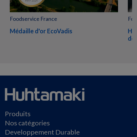
Foodservice France
Foo
Médaille d'or EcoVadis
Huh
dé
Produits
Nos catégories
Developpement Durable