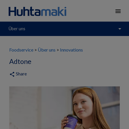
menu
arrow_drop_down
Über uns
Foodservice
Über uns
Innovations
Adtone
Share
share