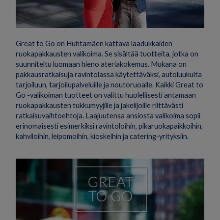
Great to Go on Huhtamäen kattava laadukkaiden
ruokapakkausten valikoima. Se sisältää tuotteita, jotka on
suunniteltu luomaan hieno ateriakokemus. Mukana on
pakkausratkaisuja ravintolassa käytettäväksi, autoluukulta
tarjoiluun, tarjoilupalveluille ja noutoruoalle. Kaikki Great to
Go -valikoiman tuotteet on valittu huolellisesti antamaan
ruokapakkausten tukkumyyjille ja jakelijoille riittävästi
ratkaisuvaihtoehtoja. Laajuutensa ansiosta valikoima sopii
erinomaisesti esimerkiksi ravintoloihin, pikaruokapaikkoihin,
kahviloihin, leipomoihin, kioskeihin ja catering-yrityksiin.