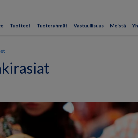
ce
Tuotteet
Tuoteryhmät
Vastuullisuus
Meistä
Yh
eet
kirasiat