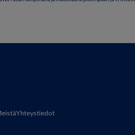
eistä
Yhteystiedot