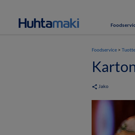
Foodservi
Foodservice
Tuott
Karton
Jako
share