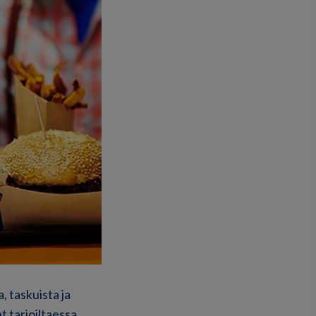
a, taskuista ja
 tarjoiltaessa