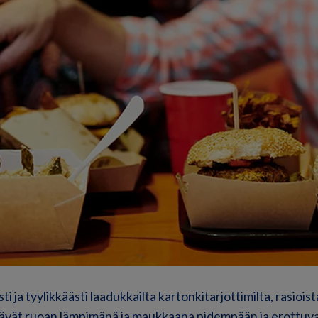
isti ja tyylikkäästi laadukkailta kartonkitarjottimilta, rasioist
itävät ruoan lämpimänä ja maukkaana pidempään ja erottuvat