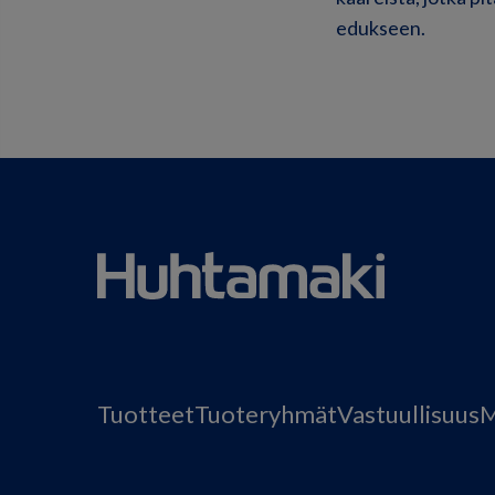
edukseen.
Tuotteet
Tuoteryhmät
Vastuullisuus
M