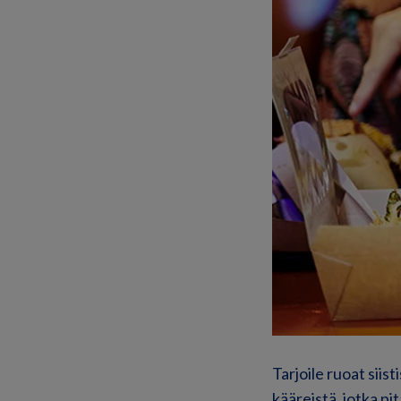
Tarjoile ruoat siist
kääreistä, jotka p