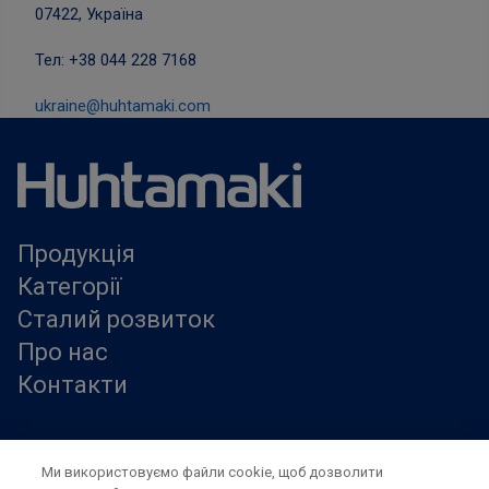
07422, Україна
Тел: +38 044 228 7168
ukraine@huhtamaki.com
Продукція
Категорії
Сталий розвиток
Про нас
Контакти
Правила користування сайтом
Ми використовуємо файли cookie, щоб дозволити
Modern slavery statement