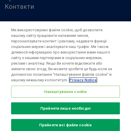
Контакти
Правила користування сайтом
Ми використовуємо файли cookie, щоб дозволити
Modern slavery statement
нашому сайту працювати належним чином,
Конфіденційність
персоналізувати контент і рекламу, надавати функції
Положення та умови
соціальних мереж і аналізувати наш трафік. Ми також
Налаштування cookie
ділимося інформацією про використання вами нашого
сайту з нашими партнерами в соціальних мережах,
рекламі і аналітиці. Якщо Ви хочете відкликати або
змінити свою згоду, Ви можете зробити це будь-коли за
допомогою посилання "Налаштування файлів cookie" в
нашому нижньому колонтитулі.
Privacy Notice
Also of interest
Налаштування cookie
Sustainable Packaging Solutions
Прийняти лише необхідні
Media contacts
Global supplier of food and beverage packaging
Прийняти всі файли сookie