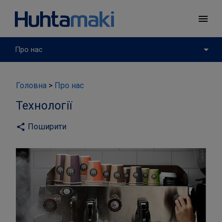
menu
arrow_drop_down
Про нас
Головна
Про нас
Технології
Поширити
share