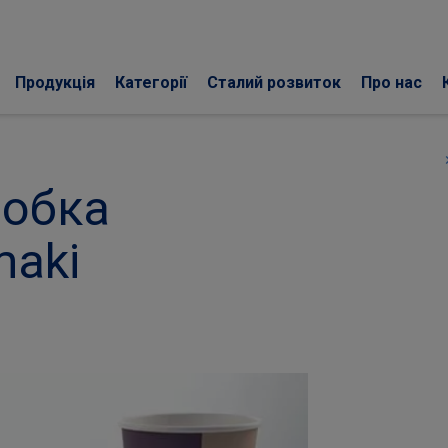
Продукція
Категорії
Сталий розвиток
Про нас
chevro
робка
maki