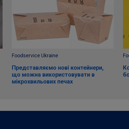
Foodservice Ukraine
Fo
Представляємо нові контейнери,
К
що можна використовувати в
б
мікрохвильових печах