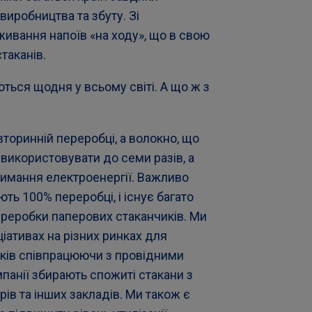
виробництва та збуту. Зі
живання напоїв «на ходу», що в свою
такані
в.
ться щодня у всьому світі. А що ж з
торинній переробці, а волокно, що
 використовувати до семи разів, а
римання електроенергії. Важливо
ть 100% переробці, і існує багато
переробки паперових стаканчиків. Ми
іативах на різних ринках для
ків співпрацюючи з провідними
панії збирають спожиті стакани з
рів та інших закладів. Ми також є