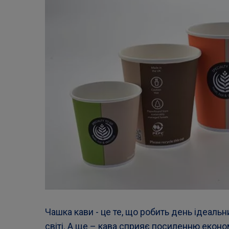
Чашка кави - це те, що робить день ідеаль
світі. А ще – кава сприяє посиленню еконо