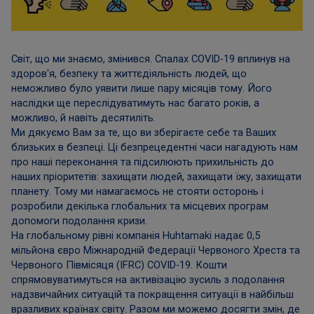
Світ, що ми знаємо, змінився. Спалах COVID-19 вплинув на
здоров'я, безпеку та життєдіяльність людей, що
неможливо було уявити лише пару місяців тому. Його
наслідки ще переслідуватимуть нас багато років, а
можливо, й навіть десятиліть.
Ми дякуємо Вам за те, що ви зберігаєте себе та Ваших
близьких в безпеці. Ці безпрецедентні часи нагадують нам
про наші переконання та підсилюють прихильність до
наших пріоритетів: захищати людей, захищати їжу, захищати
планету. Тому ми намагаємось не стояти осторонь і
розробили декілька глобальних та місцевих програм
допомоги подолання кризи.
На глобальному рівні компанія Huhtamaki надає 0,5
мільйона євро Міжнародній Федерації Червоного Хреста та
Червоного Півмісяця (IFRC) COVID-19. Кошти
спрямовуватимуться на активізацію зусиль з подолання
надзвичайних ситуацій та покращення ситуації в найбільш
вразливих країнах світу. Разом ми можемо досягти змін, де