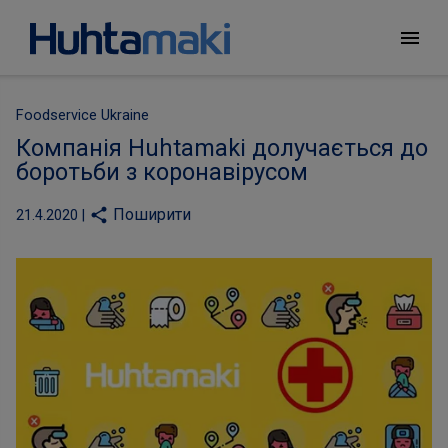
menu
Foodservice Ukraine
Компанія Huhtamaki долучається до
боротьби з коронавірусом
Поширити
share
21.4.2020 |