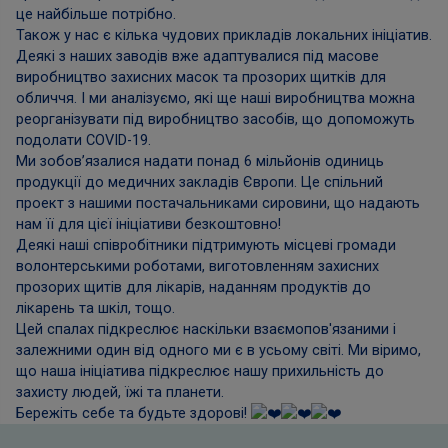
це найбільше потрібно.
Також у нас є кілька чудових прикладів локальних ініціатив.
Деякі з наших заводів вже адаптувалися під масове
виробництво захисних масок та прозорих щитків для
обличчя. І ми аналізуємо, які ще наші виробництва можна
реорганізувати під виробництво засобів, що допоможуть
подолати COVID-19.
Ми зобов’язалися надати понад 6 мільйонів одиниць
продукції до медичних закладів Європи. Це спільний
проект з нашими постачальниками сировини, що надають
нам її для цієї ініціативи безкоштовно!
Деякі наші співробітники підтримують місцеві громади
волонтерськими роботами, виготовленням захисних
прозорих щитів для лікарів, наданням продуктів до
лікарень та шкіл, тощо.
Цей спалах підкреслює наскільки взаємопов'язаними і
залежними один від одного ми є в усьому світі. Ми віримо,
що наша ініціатива підкреслює нашу прихильність до
захисту людей, їжі та планети.
Бережіть себе та будьте здорові!