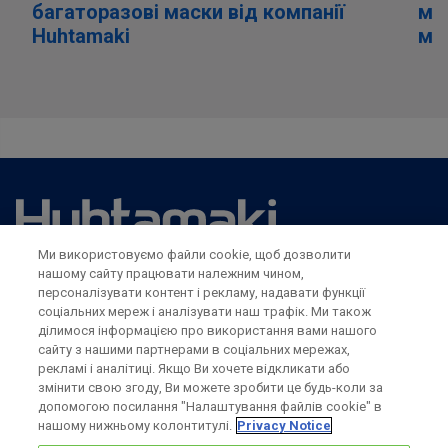
багаторазові маски від компанії
мо
Huhtamaki
мі
Ми використовуємо файли cookie, щоб дозволити
нашому сайту працювати належним чином,
Legal notice
персоналізувати контент і рекламу, надавати функції
Privacy notice
соціальних мереж і аналізувати наш трафік. Ми також
Terms & conditions
ділимося інформацією про використання вами нашого
Налаштування cookie
сайту з нашими партнерами в соціальних мережах,
рекламі і аналітиці. Якщо Ви хочете відкликати або
змінити свою згоду, Ви можете зробити це будь-коли за
допомогою посилання "Налаштування файлів cookie" в
нашому нижньому колонтитулі.
Privacy Notice