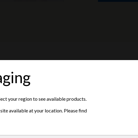
aging
 toekomst
d als een
lect your region to see available products.
t zich inzet
ite available at your location. Please find
ik om contact