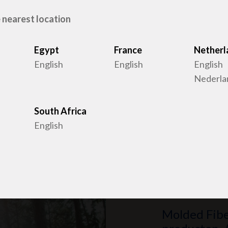
 nearest location
Egypt
France
Netherl
English
English
English
Nederla
South Africa
English
Duurza
Molded Fibe