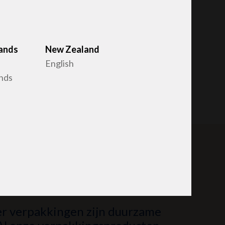
ands
New Zealand
English
nds
me producten
r verpakkingen zijn duurzame