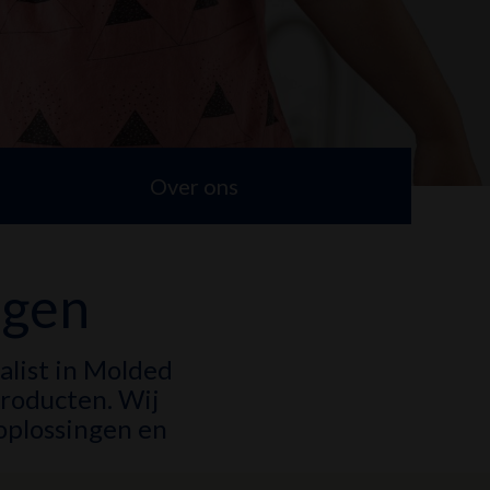
Over ons
ngen
alist in Molded
producten. Wij
 oplossingen en