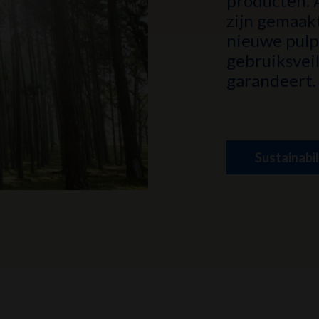
producten. 
zijn gemaak
nieuwe pulp
gebruiksvei
garandeert.
Sustainabil