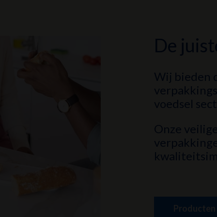
De juis
Wij bieden
verpakkings
voedsel sec
Onze veilige
verpakkinge
kwaliteitsi
Producten