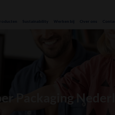
roducten
Sustainability
Werken bij
Over ons
Conta
er Packaging Neder