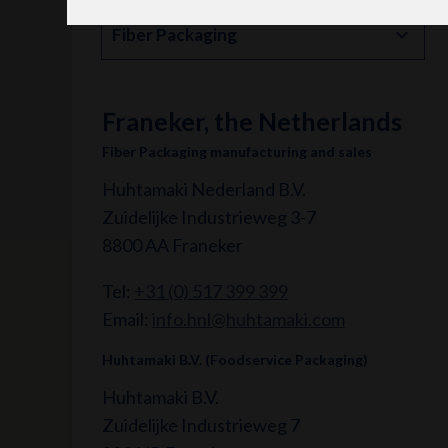
Fiber Packaging
Franeker, the Netherlands
Fiber Packaging manufacturing and sales
Huhtamaki Nederland B.V.
Zuidelijke Industrieweg 3-7
8800 AA Franeker
Tel:
+31 (0) 517 399 399
Email:
info.hnl@huhtamaki.com
Huhtamaki B.V. (Foodservice Packaging)
Huhtamaki B.V.
Zuidelijke Industrieweg 7