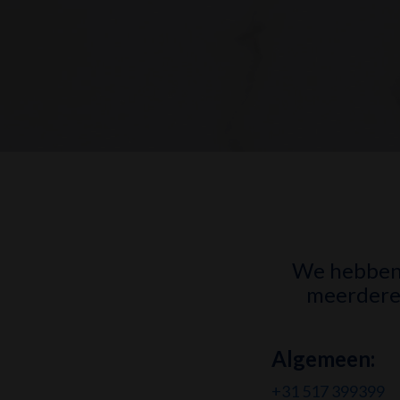
We hebben 
meerdere 
Algemeen
:
+31 517 399399