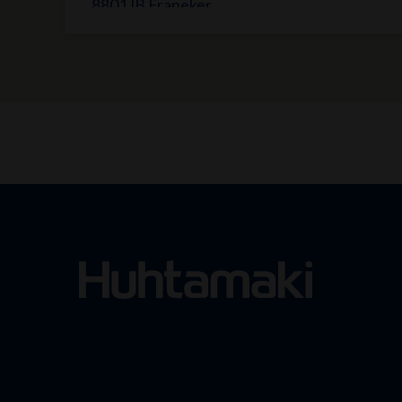
8801JB Franeker
Email:
salesnl@huhtamaki.com
Leeuwarden, the
Netherlands
Huhtamaki Fiber Technology B.V.
Poolsterweg 3
8938 AN Leeuwarden
Tel:
+31 (0) 58 204 3300
Email:
info.hmft@huhtamaki.com