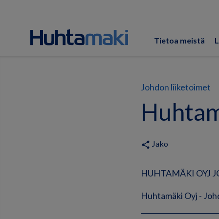
Tietoa meistä
L
Johdon liiketoimet
Huhtamä
Jako
share
HUHTAMÄKI OYJ JO
Huhtamäki Oyj - Johd
______________________