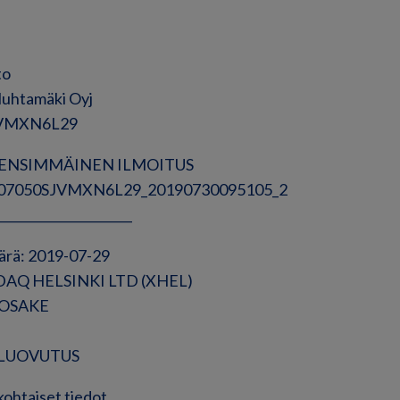
to
Huhtamäki Oyj
JVMXN6L29
ne: ENSIMMÄINEN ILMOITUS
3007050SJVMXN6L29_20190730095105_2
______________________
ärä: 2019-07-29
DAQ HELSINKI LTD (XHEL)
: OSAKE
e: LUOVUTUS
kohtaiset tiedot