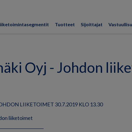
iiketoimintasegmentit
Tuotteet
Sijoittajat
Vastuullis
ki Oyj - Johdon liik
HDON LIIKETOIMET 30.7.2019 KLO 13.30
on liiketoimet
______________________