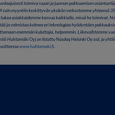
laajuisesti toimiva ruuan ja juoman pakkaamisen asiantuntij
24 vain myyntiin keskittyvän yksikön verkostomme yhteensä 35
 tukea asiakkaidemme kasvua kaikkialla, missä he toimivat. N
ää ja valmistaa kolmea eri teknologiaa hyödyntäen pakkauksia
uttamaan enemmän kuluttajia, helpommin. Liikevaihtomme vuo
tiö Huhtamäki Oyj on listattu Nasdaq Helsinki Oy:ssä, ja yhti
osoitteessa
www.huhtamaki.fi
.