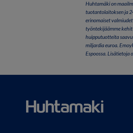
Huhtamäki on maailman
tuotantolaitoksen ja 
erinomaiset valmiudet
työntekijäämme kehitt
huipputuotteita saav
miljardia euroa. Emoyh
Espoossa. Lisätietoja 