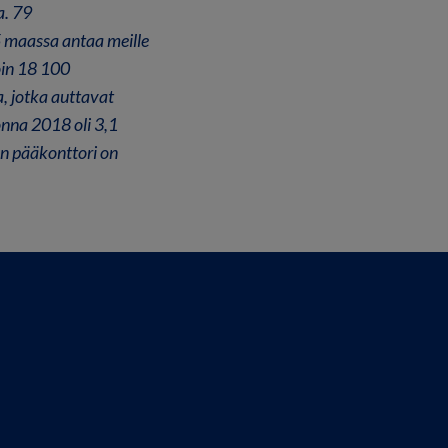
a. 79
 maassa antaa meille
oin 18 100
, jotka auttavat
nna 2018 oli 3,1
ön pääkonttori on