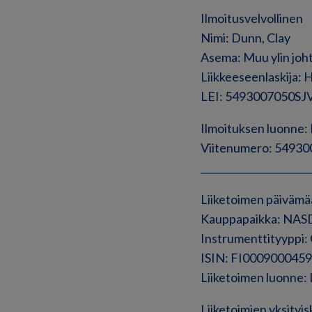
Ilmoitusvelvollinen
Nimi: Dunn, Clay
Asema: Muu ylin joh
Liikkeeseenlaskija: 
LEI: 5493007050S
Ilmoituksen luon
Viitenumero: 549
______________________
Liiketoimen päivämä
Kauppapaikka: NAS
Instrumenttityyppi
ISIN: FI0009000459
Liiketoimen luonn
Liiketoimien yksityis