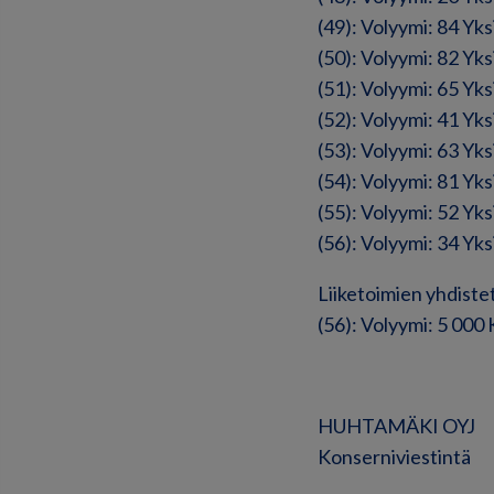
(49): Volyymi: 84 Yk
(50): Volyymi: 82 Yk
(51): Volyymi: 65 Yk
(52): Volyymi: 41 Yk
(53): Volyymi: 63 Yk
(54): Volyymi: 81 Yk
(55): Volyymi: 52 Yk
(56): Volyymi: 34 Yk
Liiketoimien yhdiste
(56): Volyymi: 5 000
HUHTAMÄKI OYJ
Konserniviestintä