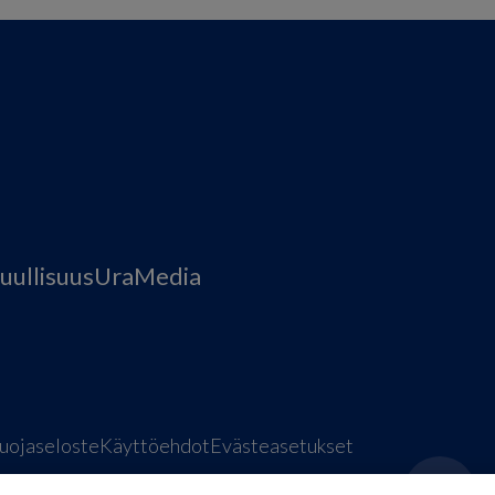
uullisuus
Ura
Media
uojaseloste
Käyttöehdot
Evästeasetukset