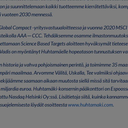
non ja suunnittelemaan kaikki tuotteemme kierrätettäviksi, komp
si vuoteen 2030 mennessä.
bal Compact -yritysvastuualoitteessa ja vuonna 2020 MSCI 
 asteikolla AAA ─ CCC. Tehdäksemme osamme ilmastonmuutokse
ettamaan Science Based Targets aloitteen hyväksymät tieteese
coVadis on myöntänyt Huhtamäelle hopeatason tunnustuksen va
n historia ja vahva pohjoismainen perintö, ja toimimme 35 maa
mpäri maailmaa. Arvomme Välitä, Uskalla, Tee valmiiksi ohjaa
ekijäämme saamaan aikaan muutosta siellä missä sitä tarvita
4 miljardia euroa. Huhtamäki-konsernin pääkonttori on Espooss
attu Nasdaq Helsinki Oy:ssä. Lisätietoja siitä, kuinka kannamm
suojelemisesta löydät osoitteesta
www.huhtamaki.com
.