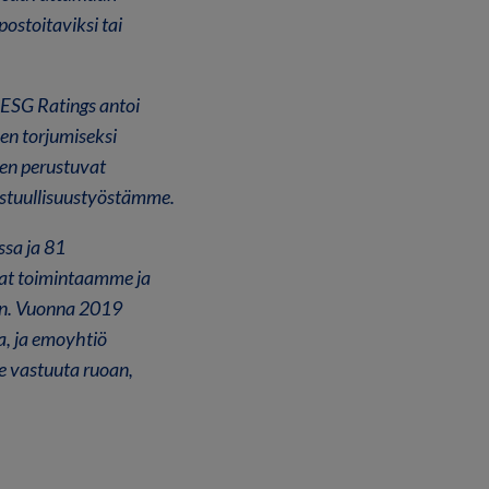
ostoitaviksi tai
ESG Ratings antoi
n torjumiseksi
en perustuvat
stuullisuustyöstämme.
ssa ja 81
vat toimintaamme ja
an. Vuonna 2019
a, ja emoyhtiö
e vastuuta ruoan,