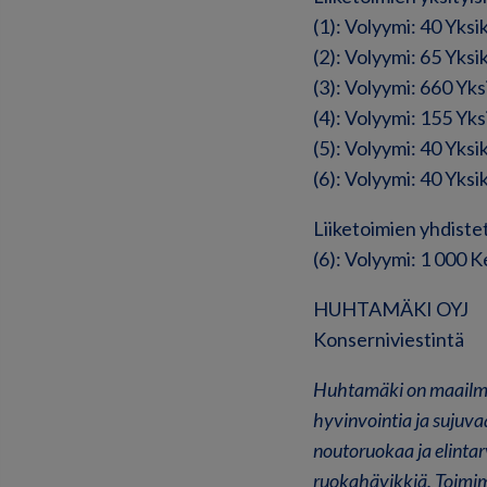
(1): Volyymi: 40 Yks
(2): Volyymi: 65 Yks
(3): Volyymi: 660 Yk
(4): Volyymi: 155 Yk
(5): Volyymi: 40 Yks
(6): Volyymi: 40 Yks
Liiketoimien yhdiste
(6): Volyymi: 1 000 
HUHTAMÄKI OYJ
Konserniviestintä
Huhtamäki on maailman
hyvinvointia ja sujuva
noutoruokaa ja elintar
ruokahävikkiä. Toimi