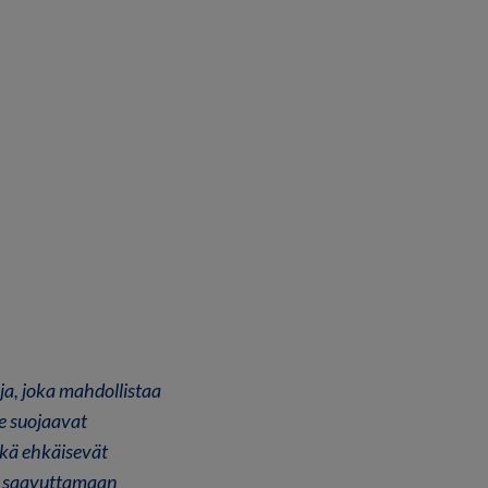
ja, joka mahdollistaa
me suojaavat
ekä ehkäisevät
t saavuttamaan