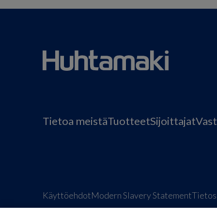
Tietoa meistä
Tuotteet
Sijoittajat
Vast
Käyttöehdot
Modern Slavery Statement
Tietos