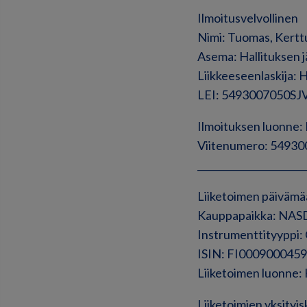
Ilmoitusvelvollinen
Nimi: Tuomas, Kertt
Asema: Hallituksen 
Liikkeeseenlaskija: 
LEI: 5493007050S
Ilmoituksen luon
Viitenumero: 549
______________________
Liiketoimen päivämä
Kauppapaikka: NAS
Instrumenttityyppi
ISIN: FI0009000459
Liiketoimen luonn
Liiketoimien yksityis