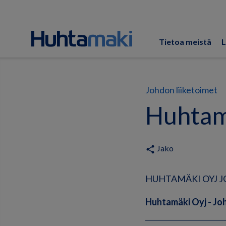
Tietoa meistä
L
Johdon liiketoimet
Huhtamä
Jako
share
HUHTAMÄKI OYJ JO
Huhtamäki Oyj - Joh
______________________