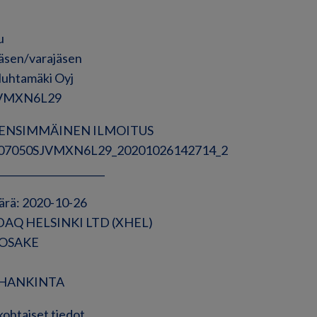
u
jäsen/varajäsen
Huhtamäki Oyj
JVMXN6L29
ne: ENSIMMÄINEN ILMOITUS
3007050SJVMXN6L29_20201026142714_2
______________________
ärä: 2020-10-26
DAQ HELSINKI LTD (XHEL)
: OSAKE
e: HANKINTA
kohtaiset tiedot