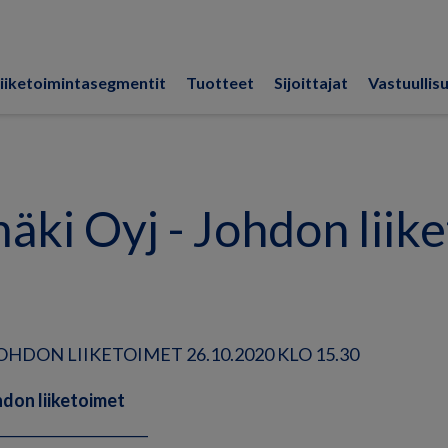
iiketoimintasegmentit
Tuotteet
Sijoittajat
Vastuullis
ki Oyj - Johdon liik
HDON LIIKETOIMET 26.10.2020 KLO 15.30
don liiketoimet
______________________