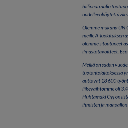
hiilineutraalin tuotan
uudelleenkäytettävik
Olemme mukana UN Glo
meille A-luokituksen
olemme sitoutuneet as
ilmastotavoitteet. E
Meillä on sadan vuode
tuotantolaitoksessa y
auttavat 18 600 työnt
liikevaihtomme oli 3,
Huhtamäki Oyj on list
ihmisten ja maapallon 