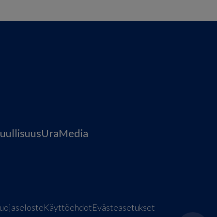
uullisuus
Ura
Media
uojaseloste
Käyttöehdot
Evästeasetukset