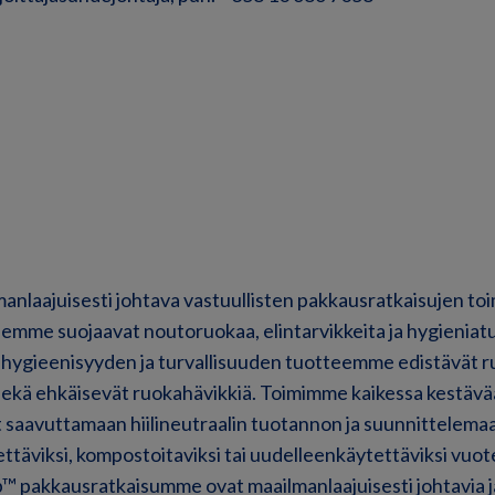
nlaajuisesti johtava vastuullisten pakkausratkaisujen toim
eemme suojaavat noutoruokaa, elintarvikkeita ja hygieniatu
 hygieenisyyden ja turvallisuuden tuotteemme edistävät r
ekä ehkäisevät ruokahävikkiä. Toimimme kaikessa kestävää
saavuttamaan hiilineutraalin tuotannon ja suunnittelemaa
ttäviksi, kompostoitaviksi tai uudelleenkäytettäviksi vu
p™ pakkausratkaisumme ovat maailmanlaajuisesti johtavia j