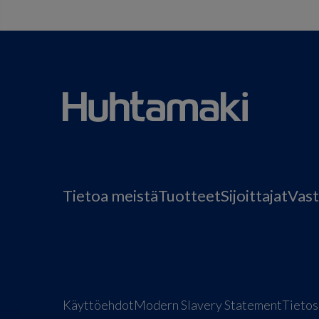
Tietoa meistä
Tuotteet
Sijoittajat
Vast
Käyttöehdot
Modern Slavery Statement
Tietos