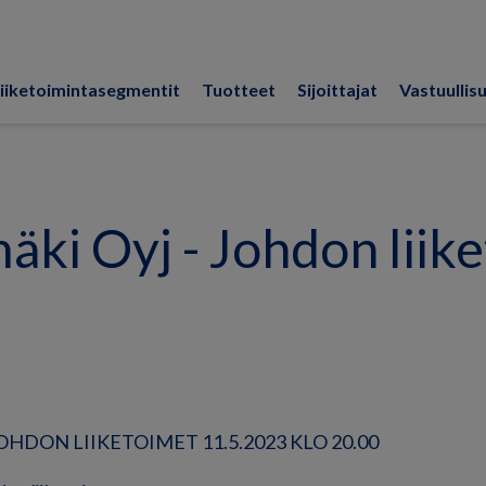
iiketoimintasegmentit
Tuotteet
Sijoittajat
Vastuullis
ki Oyj - Johdon liik
HDON LIIKETOIMET 11.5.2023 KLO 20.00