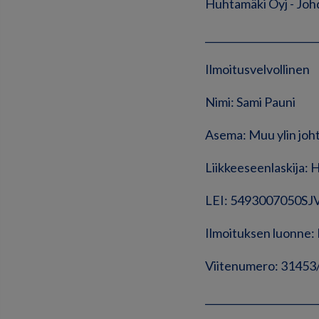
Huhtamäki Oyj - Johd
______________________
Ilmoitusvelvollinen
Nimi: Sami Pauni
Asema: Muu ylin joh
Liikkeeseenlaskija: 
LEI: 5493007050S
Ilmoituksen luon
Viitenumero: 31453
______________________