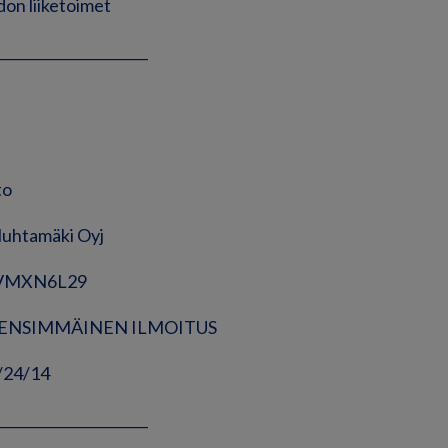
on liiketoimet
______________________
to
Huhtamäki Oyj
JVMXN6L29
ne: ENSIMMÄINEN ILMOITUS
/24/14
______________________