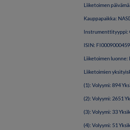
Liiketoimen päivämä
Kauppapaikka: NAS
Instrumenttityyppi
ISIN: FI0009000459
Liiketoimen luonn
Liiketoimien yksityis
(1): Volyymi: 894 Yk
(2): Volyymi: 2651 Y
(3): Volyymi: 33 Yks
(4): Volyymi: 51 Yks