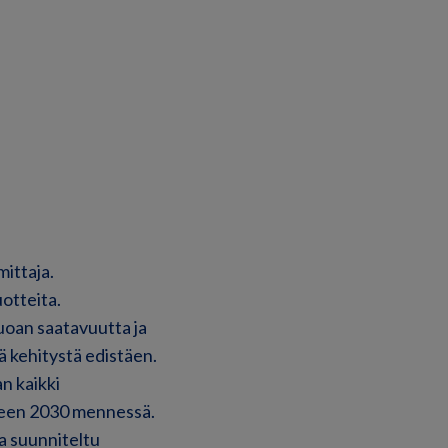
ittaja.
otteita.
uoan saatavuutta ja
 kehitystä edistäen.
n kaikki
oteen 2030 mennessä.
a suunniteltu