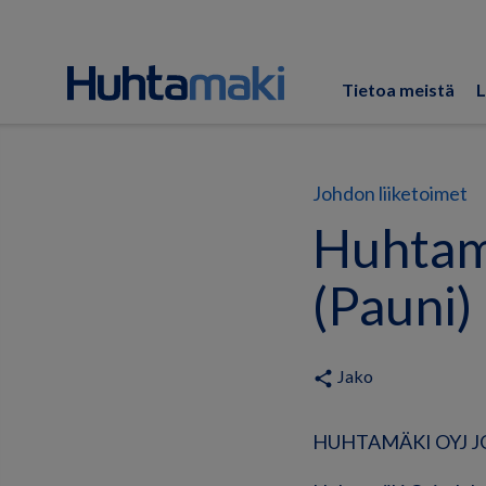
Tietoa meistä
L
Johdon liiketoimet
Huhtamä
(Pauni)
Jako
share
HUHTAMÄKI OYJ JO