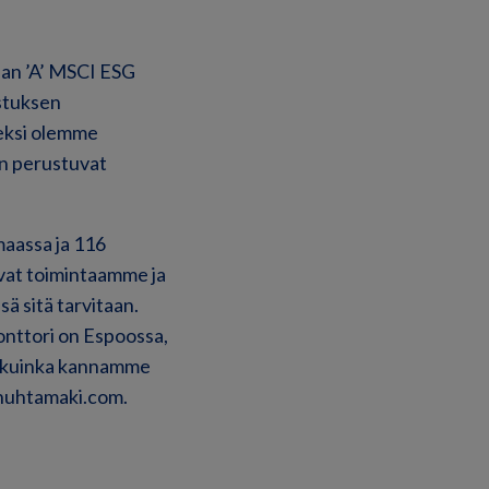
an ’A’ MSCI ESG
stuksen
eksi olemme
n perustuvat
maassa ja 116
avat toimintaamme ja
ä sitä tarvitaan.
onttori on Espoossa,
ä, kuinka kannamme
.huhtamaki.com.