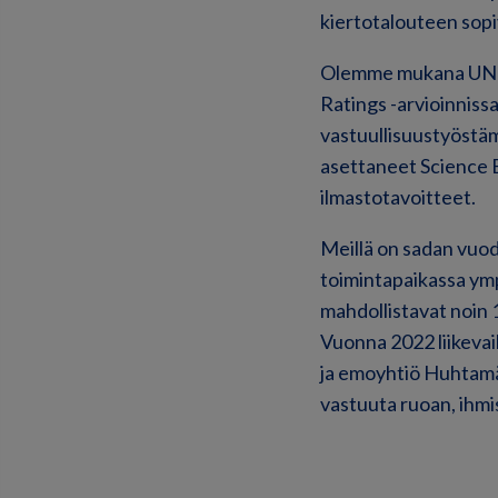
kiertotalouteen sopiv
Olemme mukana UN Gl
Ratings -arvioinnis
vastuullisuustyöst
asettaneet Science 
ilmastotavoitteet.
Meillä on sadan vuod
toimintapaikassa ymp
mahdollistavat noin 
Vuonna 2022 liikevai
ja emoyhtiö Huhtamäk
vastuuta ruoan, ihm