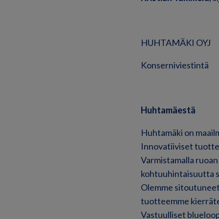
HUHTAMÄKI OYJ
Konserniviestintä
Huhtamäestä
Huhtamäki on maailma
Innovatiiviset tuott
Varmistamalla ruoan
kohtuuhintaisuutta s
Olemme sitoutuneet 
tuotteemme kierräte
Vastuulliset blueloo