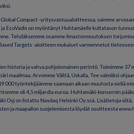
iksi.
obal Compact -yritysvastuualoitteessa, saimme arvosan
sa ja EcoVadis on myöntänyt Huhtamäelle kultatason tunnu
ämme. Tehdäksemme osamme ilmastonmuutoksen torjumis
Based Targets -aloitteen mukaiset varmennetut tieteesee
en historia ja vahva pohjoismainen perintö. Toimimme 37 
äri maailmaa. Arvomme Välitä, Uskalla, Tee valmiiksi ohja
19 000 työntekijäämme saamaan aikaan muutosta siellä miss
htomme oli 4,5 miljardia euroa. Huhtamäki-konsernin pääk
i Oyj on listattu Nasdaq Helsinki Oy:ssä. Lisätietoja siit
isten ja maapallon suojelemisesta löydät osoitteesta www