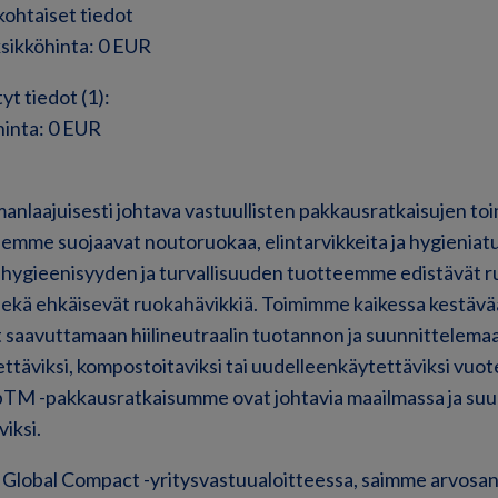
kohtaiset tiedot
ksikköhinta: 0 EUR
yt tiedot (1):
hinta: 0 EUR
nlaajuisesti johtava vastuullisten pakkausratkaisujen toim
eemme suojaavat noutoruokaa, elintarvikkeita ja hygieniatu
 hygieenisyyden ja turvallisuuden tuotteemme edistävät r
ekä ehkäisevät ruokahävikkiä. Toimimme kaikessa kestävää
saavuttamaan hiilineutraalin tuotannon ja suunnittelemaa
ttäviksi, kompostoitaviksi tai uudelleenkäytettäviksi vu
opTM -pakkausratkaisumme ovat johtavia maailmassa ja suu
iksi.
obal Compact -yritysvastuualoitteessa, saimme arvosan