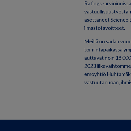
Ratings -arvioinnis
vastuullisuustyöst
asettaneet Science 
ilmastotavoitteet.
Meillä on sadan vuod
toimintapaikassa ymp
auttavat noin 18 000
2023 liikevaihtomme 
emoyhtiö Huhtamäki O
vastuuta ruoan, ihmi