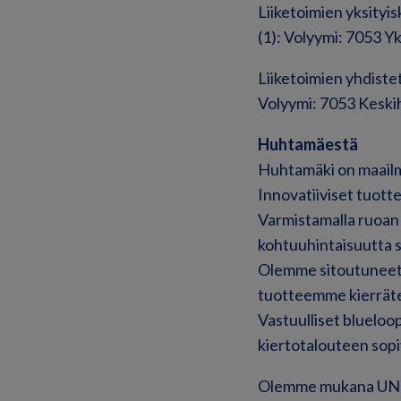
Liiketoimien yksityis
(1): Volyymi: 7053 Y
Liiketoimien yhdistet
Volyymi: 7053 Keski
Huhtamäestä
Huhtamäki on maailma
Innovatiiviset tuott
Varmistamalla ruoan
kohtuuhintaisuutta s
Olemme sitoutuneet 
tuotteemme kierräte
Vastuulliset bluelo
kiertotalouteen sopiv
Olemme mukana UN Gl