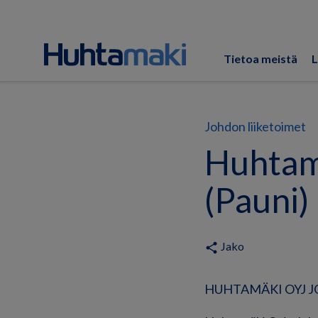
Tietoa meistä
L
Johdon liiketoimet
Huhtamä
(Pauni)
Jako
share
HUHTAMÄKI OYJ JO