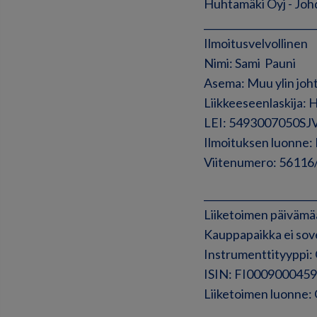
Huhtamäki Oyj - Johd
______________________
Ilmoitusvelvollinen
Nimi: Sami Pauni
Asema: Muu ylin joh
Liikkeeseenlaskija: 
LEI: 5493007050S
Ilmoituksen luon
Viitenumero: 56116
______________________
Liiketoimen päivämä
Kauppapaikka ei sov
Instrumenttityyppi
ISIN: FI0009000459
Liiketoimen luon