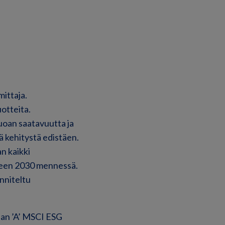
ittaja.
otteita.
uoan saatavuutta ja
 kehitystä edistäen.
n kaikki
oteen 2030 mennessä.
nniteltu
an ’A’ MSCI ESG