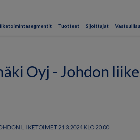
iiketoimintasegmentit
Tuotteet
Sijoittajat
Vastuullis
ki Oyj - Johdon liik
HDON LIIKETOIMET 21.3.2024 KLO 20.00