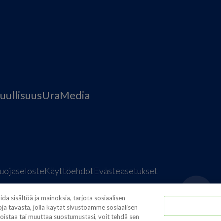
uullisuus
Ura
Media
uojaseloste
Käyttöehdot
Evästeasetukset
a sisältöä ja mainoksia, tarjota sosiaalisen
ja tavasta, jolla käytät sivustoamme sosiaalisen
istaa tai muuttaa suostumustasi, voit tehdä sen