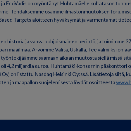
sa ja EcoVadis on myöntänyt Huhtamäelle kultatason tunnu
ämme. Tehdäksemme osamme ilmastonmuutoksen torjumis
Based Targets aloitteen hyväksymät ja varmentamat tiet
en historia ja vahva pohjoismainen perintö, ja toimimme 3
äri maailmaa. Arvomme Välitä, Uskalla, Tee valmiiksi ohja
 työntekijäämme saamaan aikaan muutosta siellä missä sit
oli 4,2 miljardia euroa. Huhtamäki-konsernin pääkonttori o
yj on listattu Nasdaq Helsinki Oy:ssä. Lisätietoja siitä,
sten ja maapallon suojelemisesta löydät osoitteesta
www.h