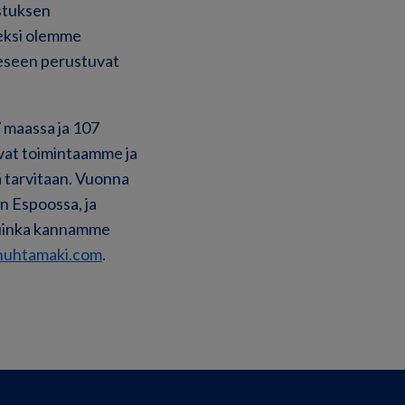
stuksen
eksi olemme
eeseen perustuvat
7 maassa ja 107
avat toimintaamme ja
ä tarvitaan. Vuonna
n Espoossa, ja
 kuinka kannamme
uhtamaki.com
.