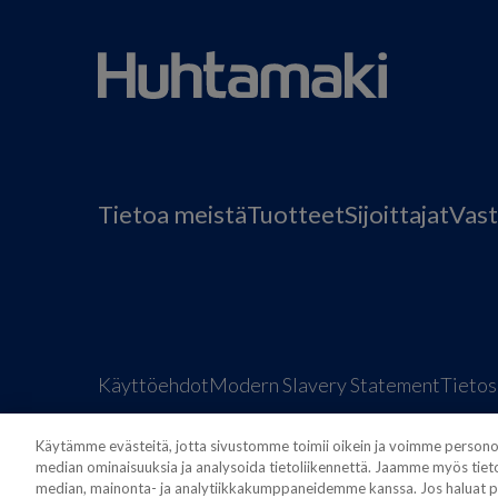
Tietoa meistä
Tuotteet
Sijoittajat
Vast
Käyttöehdot
Modern Slavery Statement
Tietos
Käytämme evästeitä, jotta sivustomme toimii oikein ja voimme personoid
median ominaisuuksia ja analysoida tietoliikennettä. Jaamme myös tieto
median, mainonta- ja analytiikkakumppaneidemme kanssa. Jos haluat po