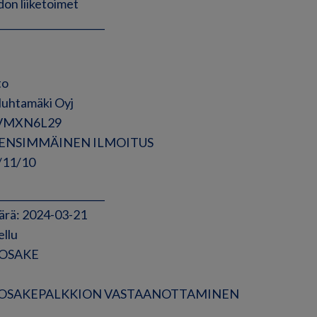
on liiketoimet
______________________
to
Huhtamäki Oyj
JVMXN6L29
ne: ENSIMMÄINEN ILMOITUS
/11/10
______________________
ärä: 2024-03-21
ellu
: OSAKE
ne: OSAKEPALKKION VASTAANOTTAMINEN