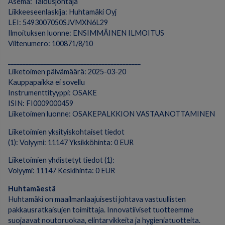
Asema: Talousjohtaja
Liikkeeseenlaskija: Huhtamäki Oyj
LEI: 5493007050SJVMXN6L29
Ilmoituksen luonne: ENSIMMÄINEN ILMOITUS
Viitenumero: 100871/8/10
____________________________________________
Liiketoimen päivämäärä: 2025-03-20
Kauppapaikka ei sovellu
Instrumenttityyppi: OSAKE
ISIN: FI0009000459
Liiketoimen luonne: OSAKEPALKKION VASTAANOTTAMINEN
Liiketoimien yksityiskohtaiset tiedot
(1): Volyymi: 11147 Yksikköhinta: 0 EUR
Liiketoimien yhdistetyt tiedot (1):
Volyymi: 11147 Keskihinta: 0 EUR
Huhtamäestä
Huhtamäki on maailmanlaajuisesti johtava vastuullisten
pakkausratkaisujen toimittaja. Innovatiiviset tuotteemme
suojaavat noutoruokaa, elintarvikkeita ja hygieniatuotteita.