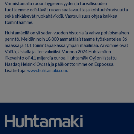
Varmistamalla ruoan hygieenisyyden ja turvallisuuden
tuotteemme edistävät ruoan saatavuutta ja kohtuuhintaisuutta
sekä ehkäisevät ruokahävikkiä. Vastuullisuus ohjaa kaikkea
toimintaamme.
Huhtamäellä on yli sadan vuoden historia ja vahva pohjoismainen
perintö. Meidän noin 18 000 ammattilaistamme työskentelee 36
maassa ja 101 toimintapaikassa ympäri maailmaa. Arvomme ovat
Välitä, Uskalla ja Tee valmiiksi. Vuonna 2024 Huhtamäen
liikevaihto oli 4,1 miljardia euroa. Huhtamäki Oyj on listattu
Nasdaq Helsinki Oy:ssä ja pääkonttorimme on Espoossa.
Lisätietoja
www.huhtamaki.com
.