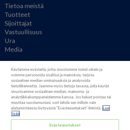
Tietoa meistä
Tuotteet
Sijoittajat
Vastuullisuus
Ura
Media
Käyttöehdot
Käytämme evästeitä, jotta sivustomme toimii oikein ja
Modern Slavery Statement
voimme personoida sisältöä ja mainoksia, tarjota
Tietosuojaseloste
sosiaalisen median ominaisuuksia ja analysoida
Käyttöehdot
tietoliikennettä. Jaamme myös tietoja tavasta, jolla käytät
Evästeasetukset
sivustoamme sosiaalisen median, mainonta- ja
analytiikkakumppaneidemme kanssa. Jos haluat poistaa tai
muuttaa suostumustasi, voit tehdä sen milloin vain
alatunnisteesta löytyvästä "Evästeasetukset"-linkistä.
Lue
lisää
Evästeasetukset