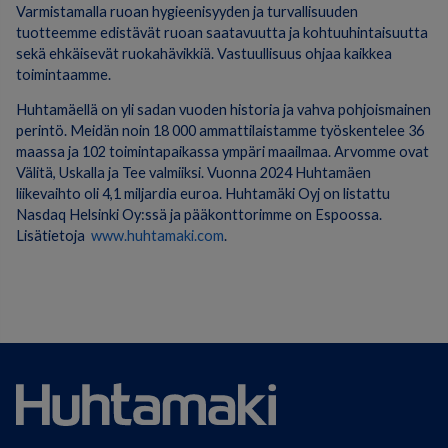
Varmistamalla ruoan hygieenisyyden ja turvallisuuden
tuotteemme edistävät ruoan saatavuutta ja kohtuuhintaisuutta
sekä ehkäisevät ruokahävikkiä. Vastuullisuus ohjaa kaikkea
toimintaamme.
Huhtamäellä on yli sadan vuoden historia ja vahva pohjoismainen
perintö. Meidän noin 18 000 ammattilaistamme työskentelee 36
maassa ja 102 toimintapaikassa ympäri maailmaa. Arvomme ovat
Välitä, Uskalla ja Tee valmiiksi. Vuonna 2024 Huhtamäen
liikevaihto oli 4,1 miljardia euroa. Huhtamäki Oyj on listattu
Nasdaq Helsinki Oy:ssä ja pääkonttorimme on Espoossa.
Lisätietoja
www.huhtamaki.com
.