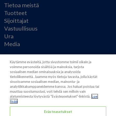
Tietoa meistä
Tuotteet
Sijoittajat
Vastuullisuus
Ura
Media
Käyttöehdot
Käytämme evästeitä, jotta sivustomme toimii oikein ja
Modern Slavery Statement
voimme personoida sisältöä ja mainoksia, tarjota
Tietosuojaseloste
sosiaalisen median ominaisuuksia ja analysoida
Käyttöehdot
tietoliikennettä. Jaamme myös tietoja tavasta, jolla käytät
Evästeasetukset
sivustoamme sosiaalisen median, mainonta- ja
analytiikkakumppaneidemme kanssa. Jos haluat poistaa tai
muuttaa suostumustasi, voit tehdä sen milloin vain
alatunnisteesta löytyvästä "Evästeasetukset"-linkistä.
Lue
lisää
Evästeasetukset