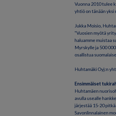
Vuonna 2010 tulee k
yhtiö on tänään yksi
Jukka Moisio, Huhta
"Vuosien myötä yrit
haluamme muistaa su
Myrskylle ja 500 000
osallistua suomalais
Huhtamäki Oyj:n yhti
Ensimmäiset tukirah
Huhtamäen nuorisoha
avulla usealle hankk
järjestää 15-20 pitkä
Savonlinnalainen mon