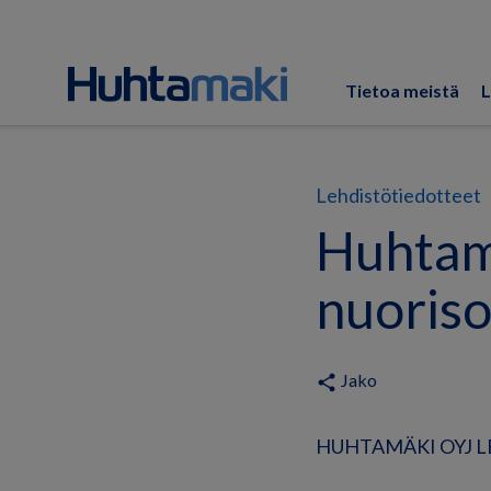
Tietoa meistä
L
Lehdistötiedotteet
Huhtamä
nuoriso
Jako
share
HUHTAMÄKI OYJ LE