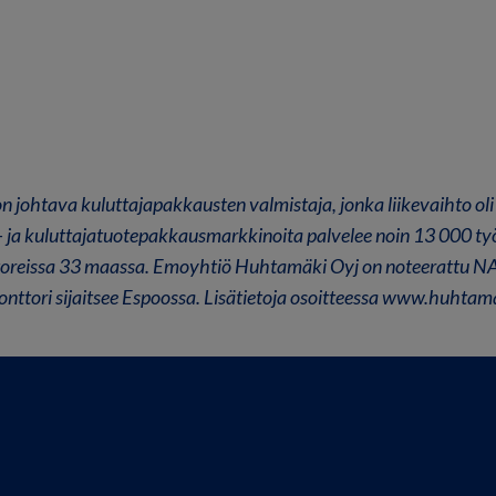
johtava kuluttajapakkausten valmistaja, jonka liikevaihto oli 
- ja kuluttajatuotepakkausmarkkinoita palvelee noin 13 000 ty
ttoreissa 33 maassa. Emoyhtiö Huhtamäki Oyj on noteerattu
onttori sijaitsee Espoossa. Lisätietoja osoitteessa www.huhtama