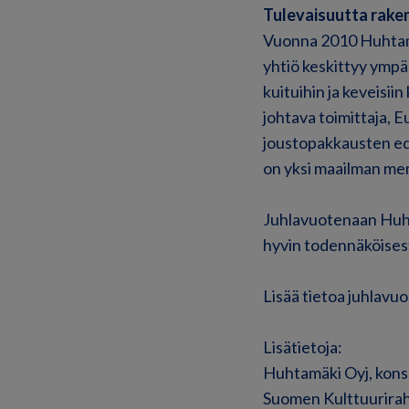
Tulevaisuutta rak
Vuonna 2010 Huhtamäe
yhtiö keskittyy ympä
kuituihin ja keveisi
johtava toimittaja, 
joustopakkausten ede
on yksi maailman mer
Juhlavuotenaan Huhta
hyvin todennäköisest
Lisää tietoa juhlavuo
Lisätietoja:
Huhtamäki Oyj, kons
Suomen Kulttuurirah