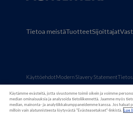
Tietoa meistä
Tuotteet
Sijoittajat
Vast
Käyttöehdot
Modern Slavery Statement
Tietos
Käytämme evästeitä, jotta sivustomme toimii oikein ja voimme personoid
median ominaisuuksia ja analysoida tietoliikennettä. Jaamme myös tieto
median, mainonta- ja analytiikkakumppaneidemme kanssa. Jos haluat po
milloin vain alatunnisteesta löytyvästä "Evästeasetukset"-linkistä.
Lue l
Also of interest
Sustainable Packaging Solu