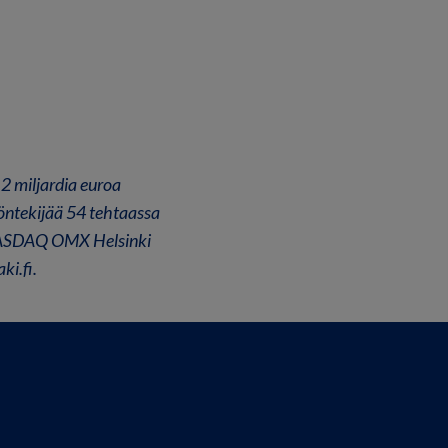
2 miljardia euroa
öntekijää 54 tehtaassa
 NASDAQ OMX Helsinki
ki.fi.