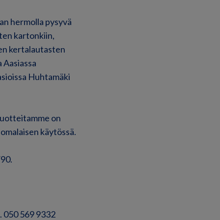
jan hermolla pysyvä
ten kartonkiin,
ten kertalautasten
a Aasiassa
rasioissa Huhtamäki
 tuotteitamme on
suomalaisen käytössä.
/90
.
h. 050 569 9332