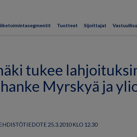
iiketoimintasegmentit
Tuotteet
Sijoittajat
Vastuullis
ki tukee lahjoituksi
hanke Myrskyä ja ylio
HDISTÖTIEDOTE 25.3.2010 KLO 12.30