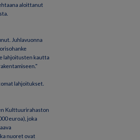
htaana aloittanut
sta.
unut. Juhlavuonna
uorisohanke
e lahjoitusten kautta
 rakentamiseen."
tomat lahjoitukset.
n Kulttuurirahaston
000 euroa), joka
saava
nka nuoret ovat