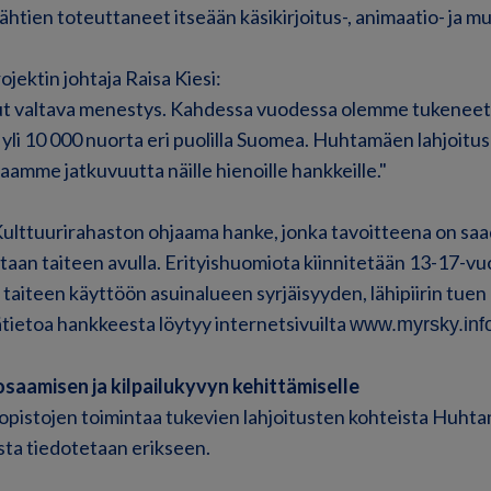
htien toteuttaneet itseään käsikirjoitus-, animaatio- ja mu
ektin johtaja Raisa Kiesi:
ut valtava menestys. Kahdessa vuodessa olemme tukeneet 
t yli 10 000 nuorta eri puolilla Suomea. Huhtamäen lahjoitu
aamme jatkuvuutta näille hienoille hankkeille."
lttuurirahaston ohjaama hanke, jonka tavoitteena on sa
taan taiteen avulla. Erityishuomiota kiinnitetään 13-17-vuoti
 taiteen käyttöön asuinalueen syrjäisyyden, lähipiirin tue
ätietoa hankkeesta löytyy internetsivuilta
www.myrsky.inf
aamisen ja kilpailukyvyn kehittämiselle
iopistojen toimintaa tukevien lahjoitusten kohteista Huhtam
asta tiedotetaan erikseen.