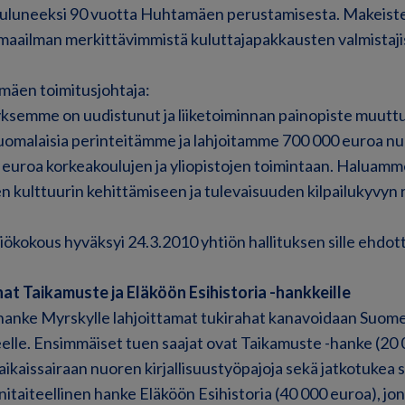
uluneeksi 90 vuotta Huhtamäen perustamisesta. Makeiste
 maailman merkittävimmistä kuluttajapakkausten valmistaji
mäen toimitusjohtaja:
yksemme on uudistunut ja liiketoiminnan painopiste muutt
omalaisia perinteitämme ja lahjoitamme 700 000 euroa n
 euroa korkeakoulujen ja yliopistojen toimintaan. Haluamm
en kulttuurin kehittämiseen ja tulevaisuuden kilpailukyvyn
ökokous hyväksyi 24.3.2010 yhtiön hallituksen sille ehdot
at Taikamuste ja Eläköön Esihistoria -hankkeille
nke Myrskylle lahjoittamat tukirahat kanavoidaan Suome
eelle. Ensimmäiset tuen saajat ovat Taikamuste -hanke (20 
aikaissairaan nuoren kirjallisuustyöpajoja sekä jatkotukea 
itaiteellinen hanke Eläköön Esihistoria (40 000 euroa), jo