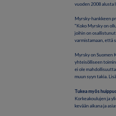
vuoden 2008 alusta lä
Myrsky-hankkeen proj
"Koko Myrsky on oll
joihin on osallistunu
varmistamaan, että s
Myrsky on Suomen Ku
yhteisölliseen toimin
ei ole mahdollisuutta
muun syyn takia. Lis
Tukea myös huippuos
Korkeakoulujen ja yl
kevään aikana ja asi