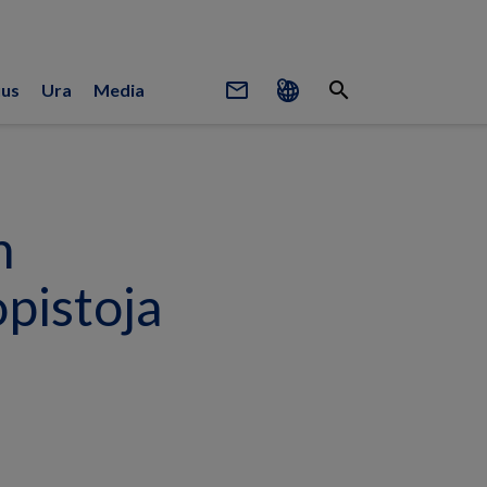
mail_outline
search
uus
Ura
Media
n
pistoja