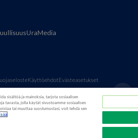
uullisuus
Ura
Media
uojaseloste
Käyttöehdot
Evästeasetukset
a sisältöä ja mainoksia, tarjota sosiaalisen
ja tavasta, jolla käytät sivustoamme sosiaalisen
istaa tai muuttaa suostumustasi, voit tehdä sen
isää
tions
Media contacts
Global supplier of food and bev