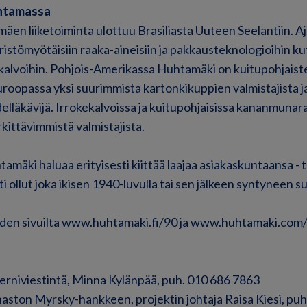
entamassa
n liiketoiminta ulottuu Brasiliasta Uuteen Seelantiin. A
ristömyötäisiin raaka-aineisiin ja pakkausteknologioihin ku
in kalvoihin. Pohjois-Amerikassa Huhtamäki on kuitupohjais
Euroopassa yksi suurimmista kartonkikuppien valmistajista j
lläkävijä. Irrokekalvoissa ja kuitupohjaisissa kananmuna
kittävimmistä valmistajista.
mäki haluaa erityisesti kiittää laajaa asiakaskuntaansa -
i ollut joka ikisen 1940-luvulla tai sen jälkeen syntyneen 
den sivuilta
www.huhtamaki.fi/90
ja
www.huhtamaki.com
erniviestintä, Minna Kylänpää, puh. 010 686 7863
aston Myrsky-hankkeen, projektin johtaja Raisa Kiesi, pu