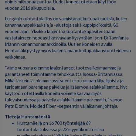
noin 5 miljoonaa puntaa. Uudet koneet otetaan käyttöön
vuoden 2016 alkupuolella.
Lurganin tuotantolaitos on valmistanut kuitupakkauksia, kuten
kananmunapakkauksia ja -alustoja sekä kuppipidikkeitä, 80
vuoden ajan. Yksikkö laajentaa tuotantokapasiteettiaan
vastatakseen nopeasti kasvavaan kysyntään Ison-Britannian ja
Irlannin kananmunamarkkinoilla. Uusien koneiden avulla
Huhtamäki pystyy myös laajentamaan kuitupakkaustuotteidensa
valikoimaa.
"Viime vuosina olemme laajentaneet tuotevalikoimaamme ja
parantaneet toimintamme tehokkuutta Isossa-Britanniassa.
Mikä tärkeintä, olemme pystyneet erottumaan kilpailijoista ja
tarjoamaan parempaa palvelua ja lisäarvoa asiakkaillemme. Nyt
käyttöön otettavilla koneilla voimme kasvaa myös
tulevaisuudessa ja palvella asiakkaitamme paremmin, " sanoo
Petr Domin, Molded Fiber -segmentin väliaikainen johtaja.
Tietoja Huhtamäestä
Huhtamäellä on 16 700 työntekijää 69
tuotantolaitoksessa ja 23 myyntikonttorissa
maailmanlaajuisesti. Yhtiön kolme liiketoiminta-aluetta -