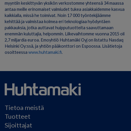
myyntiin keskittyvän yksikön verkostomme yhteensä 34 maassa
antaa meille erinomaiset valmiudet tukea asiakkaidemme kasvua
kaikkialla, missä he toimivat. Noin 17 000 työntekijäämme
kehittää ja valmistaa kolmea eri teknologiaa hyödyntäen
pakkauksia, jotka auttavat huipputuotteita saavuttamaan
enemmän kuluttajia, helpommin. Liikevaihtomme vuonna 2015 oli
2,7 miljardia euroa. Emoyhtiö Huhtamäki Oyj on listattu Nasdaq
Helsinki Oy:ssä, ja yhtiön pääkonttori on Espoossa. Lisätietoja
osoitteessa
www.huhtamaki.fi
.
Tietoa meistä
Tuotteet
Sijoittajat