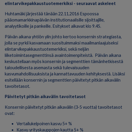
elintarvikepakkaustuotemerkiksi - seuraavat askeleet
Huhtamäki järjestää tänään 22.11.2016 Espoossa
pääomamarkkinapäivän institutionaalisille sijoittajille,
analyytikoille ja pankeille. Esitykset alkavat klo 9.45.
Päivän aikana yhtiön ylin johto kertoo konsernin strategiasta,
jolla se pyrkii kasvamaan suosituimmaksi maailmanlaajuiseksi
elintarvikepakkaustuotemerkiksi, sekä neljän
liiketoimintasegmenttinsä avaintoimenpiteistä. Päivän aikana
keskustellaan myös konsernin ja segmenttien tämänhetkisestä
taloudellisesta asemasta sekä tulevaisuuden
kasvumahdollisuuksista ja kannattavuuden kehityksestä. Lisäksi
esitellään konsernin ja segmenttien päivitetyt pitkän aikavälin
tavoitetasot.
Päivitetyt pitkän aikavälin tavoitetasot
Konsernin päivitetyt pitkän aikavälin (3-5 vuotta) tavoitetasot
ovat:
Vertailukelpoinen kasvu 5+ %
Kasvu yrityskauppojen kautta 5+ %