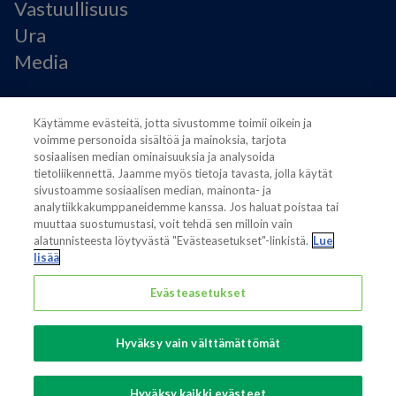
Vastuullisuus
Ura
Media
Käyttöehdot
Käytämme evästeitä, jotta sivustomme toimii oikein ja
Modern Slavery Statement
voimme personoida sisältöä ja mainoksia, tarjota
Tietosuojaseloste
sosiaalisen median ominaisuuksia ja analysoida
Käyttöehdot
tietoliikennettä. Jaamme myös tietoja tavasta, jolla käytät
sivustoamme sosiaalisen median, mainonta- ja
Evästeasetukset
analytiikkakumppaneidemme kanssa. Jos haluat poistaa tai
muuttaa suostumustasi, voit tehdä sen milloin vain
alatunnisteesta löytyvästä "Evästeasetukset"-linkistä.
Lue
lisää
Evästeasetukset
Also of interest
Sustainable Packaging Solutions
Hyväksy vain välttämättömät
Media contacts
Global supplier of food and beverage packaging
Hyväksy kaikki evästeet