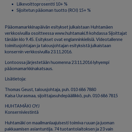
Liikevoittoprosentti 10+ %
Sijoitetun pääoman tuotto (ROI) 15+ %
Pääomamarkkinapäivän esitykset julkaistaan Huhtamäen
verkkosivuilla osoitteessa www.huhtamaki.fi kohdassa Sijoittajat
tänään klo 9.45. Esitykset ovat englanninkielisiä. Videotallenne
toimitusjohtajan ja talousjohtajan esityksistä julkaistaan
konsernin verkkosivuilla 23.11.2016.
Lontoossa järjestetään huomenna 23.11.2016 lyhyempi
pääomamarkkinakatsaus.
Lisätietoja:
Thomas Geust, talousjohtaja, puh. 010 686 7880
Kaisa Uurasmaa, sijoittajasuhdepäällikkö, puh. 010 686 7815
HUHTAMÄKI OYJ
Konserniviestintä
Huhtamäki on maailmanlaajuisesti toimiva ruuan ja juoman
pakkaamisen asiantuntija. 74 tuotantolaitoksen ja 23 vain