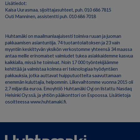
Lisätiedot:
Kaisa Uurasmaa, sijoittajasuhteet, puh. 010 686 7815
Outi Manninen, assistentti puh. 010 686 7018
Huhtamäki on maailmanlaajuisesti toimiva ruuan ja juoman
pakkaamisen asiantuntija. 74 tuotantolaitoksen ja 23 vain
myyntiin keskittyvän yksikön verkostomme yhteensä 34 maassa
antaa meille erinomaiset valmiudet tukea asiakkaidemme kasvua
kaikkialla, missä he toimivat. Noin 17 000 työntekijäämme
kehittää ja valmistaa kolmea eri teknologiaa hyödyntäen
pakkauksia, jotka auttavat huipputuotteita saavuttamaan
enemmän kuluttajia, helpommin. Liikevaihtomme vuonna 2015 oli
2,7 miljardia euroa. Emoyhtiö Huhtamäki Oyj on listattu Nasdaq
Helsinki Oy:ssä, ja yhtiön pääkonttori on Espoossa. Lisätietoja
osoitteessa www.huhtamaki.fi.