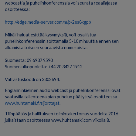
webcastia ja puhelinkonferenssia voi seurata reaaliajassa
osoitteessa:
http://edge.media-server.com/m/p/2es8kgpb
Mikäli haluat esittää kysymyksiä, voit osallistua
puhelinkonferenssiin soittamalla 5-10 minuuttia ennen sen
alkamista toiseen seuraavista numeroista:
Suomesta: 09 6937 9590
Suomen ulkopuolelta: +44 20 3427 1912
Vahvistuskoodi on 3302694.
Englanninkielinen audio webcast ja puhelinkonferenssi ovat
saatavilla tallenteena pian puhelun päätyttyä osoitteessa
www.huhtamaki.fi/sijoittajat
.
Tilinpäätös ja hallituksen toimintakertomus vuodelta 2016
julkaistaan osoitteessa www.huhtamaki.com viikolla 8.