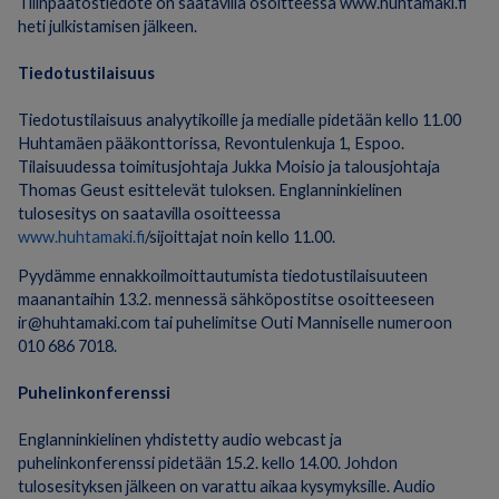
Tilinpäätöstiedote on saatavilla osoitteessa www.huhtamaki.fi
heti julkistamisen jälkeen.
Tiedotustilaisuus
Tiedotustilaisuus analyytikoille ja medialle pidetään kello 11.00
Huhtamäen pääkonttorissa, Revontulenkuja 1, Espoo.
Tilaisuudessa toimitusjohtaja Jukka Moisio ja talousjohtaja
Thomas Geust esittelevät tuloksen. Englanninkielinen
tulosesitys on saatavilla osoitteessa
www.huhtamaki.fi
/sijoittajat noin kello 11.00.
Pyydämme ennakkoilmoittautumista tiedotustilaisuuteen
maanantaihin 13.2. mennessä sähköpostitse osoitteeseen
ir@huhtamaki.com tai puhelimitse Outi Manniselle numeroon
010 686 7018.
Puhelinkonferenssi
Englanninkielinen yhdistetty audio webcast ja
puhelinkonferenssi pidetään 15.2. kello 14.00. Johdon
tulosesityksen jälkeen on varattu aikaa kysymyksille. Audio