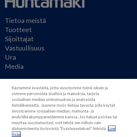
Tietoa meistä
Tuotteet
Sijoittajat
Vastuullisuus
Ura
Media
Käyttöehdot
Käytämme evästeitä, jotta sivustomme toimii oikein ja
Modern Slavery Statement
voimme personoida sisältöä ja mainoksia, tarjota
Tietosuojaseloste
sosiaalisen median ominaisuuksia ja analysoida
Käyttöehdot
tietoliikennettä. Jaamme myös tietoja tavasta, jolla käytät
Evästeasetukset
sivustoamme sosiaalisen median, mainonta- ja
analytiikkakumppaneidemme kanssa. Jos haluat poistaa tai
muuttaa suostumustasi, voit tehdä sen milloin vain
alatunnisteesta löytyvästä "Evästeasetukset"-linkistä.
Lue
lisää