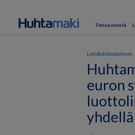
Tietoa meistä
L
Lehdistötiedotteet
Huhtam
euron 
luottol
yhdellä