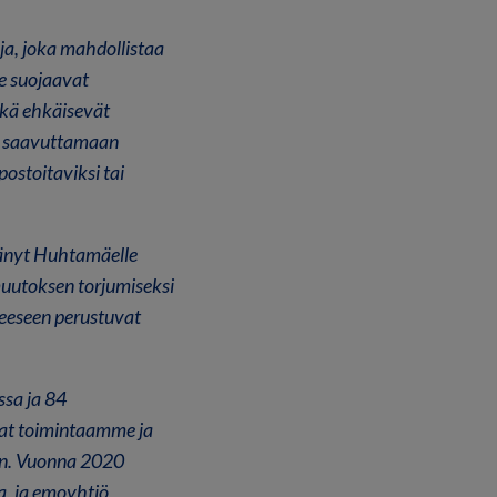
ja, joka mahdollistaa
me suojaavat
ekä ehkäisevät
t saavuttamaan
ostoitaviksi tai
änyt Huhtamäelle
utoksen torjumiseksi
eeseen perustuvat
ssa ja 84
vat toimintaamme ja
an. Vuonna 2020
a, ja emoyhtiö