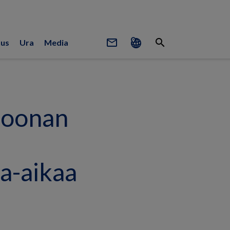
mail_outline
search
uus
Ura
Media
joonan
na-aikaa