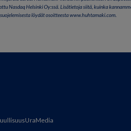
attu Nasdaq Helsinki Oy:ssä. Lisätietoja siitä, kuinka kannamm
 suojelemisesta löydät osoitteesta www.huhtamaki.com.
uullisuus
Ura
Media