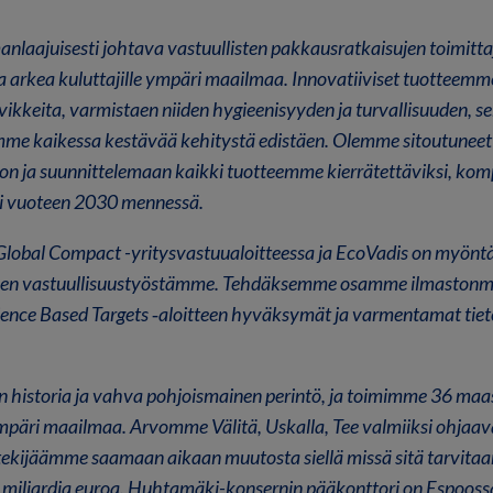
laajuisesti johtava vastuullisten pakkausratkaisujen toimitta
a arkea kuluttajille ympäri maailmaa. Innovatiiviset tuotteem
vikkeita, varmistaen niiden hygieenisyyden ja turvallisuuden, s
mme kaikessa kestävää kehitystä edistäen. Olemme sitoutunee
non ja suunnittelemaan kaikki tuotteemme kierrätettäviksi, komp
si vuoteen 2030 mennessä.
bal Compact -yritysvastuualoitteessa ja EcoVadis on myönt
sen vastuullisuustyöstämme. Tehdäksemme osamme ilmastonmu
ence Based Targets ‑aloitteen hyväksymät ja varmentamat tiet
n historia ja vahva pohjoismainen perintö, ja toimimme 36 maa
mpäri maailmaa. Arvomme Välitä, Uskalla, Tee valmiiksi ohjaa
ekijäämme saamaan aikaan muutosta siellä missä sitä tarvita
3 miljardia euroa. Huhtamäki-konsernin pääkonttori on Espooss