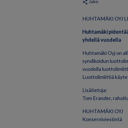
Jako
share
HUHTAMÄKI OYJ LE
Huhtamäki pidentää 
yhdellä vuodella
Huhtamäki Oyj on all
syndikoidun luottolim
vuodella luottolimii
Luottolimiittiä käyte
Lisätietoja:
Tom Erander, rahoitu
HUHTAMÄKI OYJ
Konserniviestintä