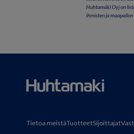
Huhtamäki Oyj on list
ihmisten ja maapallon
Tietoa meistä
Tuotteet
Sijoittajat
Vast