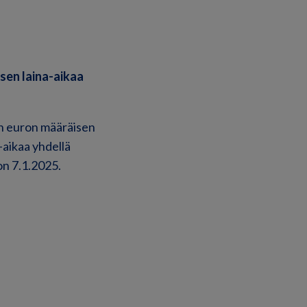
sen laina-aikaa
an euron määräisen
-aikaa yhdellä
on 7.1.2025.