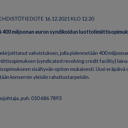
HDISTÖTIEDOTE 16.12.2021 KLO 12.20
400 miljoonan euron syndikoidun luottolimiittisopimuk
ekirjoittanut vahvistuksen, jolla pidennetään 400 miljoon
iittisopimuksen (syndicated revolving credit facility) laina
ttisopimukseen sisältyvän option mukaisesti. Uusi eräpäivä 
tään konsernin yleisiin rahoitustarpeisiin.
sjohtaja, puh. 010 686 7893