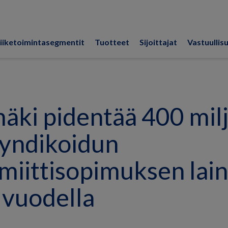
iiketoimintasegmentit
Tuotteet
Sijoittajat
Vastuullis
äki pidentää 400 mil
syndikoidun
imiittisopimuksen lai
 vuodella