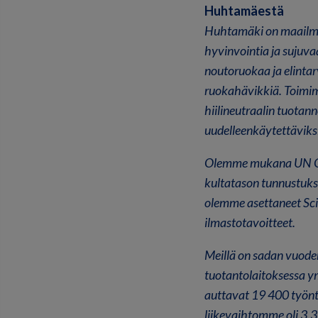
Huhtamäestä
Huhtamäki on maailman
hyvinvointia ja sujuva
noutoruokaa ja elintar
ruokahävikkiä. Toimi
hiilineutraalin tuotan
uudelleenkäytettävik
Olemme mukana UN Glo
kultatason tunnustuk
olemme asettaneet Sci
ilmastotavoitteet.
Meillä on sadan vuode
tuotantolaitoksessa y
auttavat 19 400 työnt
liikevaihtomme oli 3,