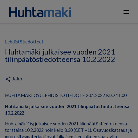
menu
Lehdistötiedotteet
Huhtamäki julkaisee vuoden 2021
tilinpäätöstiedotteensa 10.2.2022
Jako
share
HUHTAMÄKI OYJ LEHDISTÖTIEDOTE 20.1.2022 KLO 11.00
Huhtamäki julkaisee vuoden 202
1
tilinpäätöstiedotteensa
1
0
.2.202
2
Huhtamäki Oyj julkaisee vuoden 2021 tilinpäätöstiedotteensa
torstaina 10.2.2022 noin kello 8.30 (CET +1). Osavuosikatsaus ja
muu esitysmateriaali ovat julkaisemisen jälkeen saatavilla