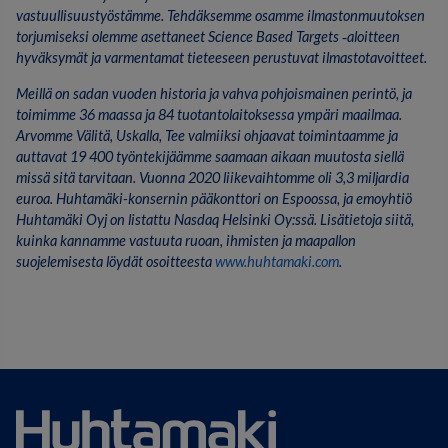
vastuullisuustyöstämme. Tehdäksemme osamme ilmastonmuutoksen
torjumiseksi olemme asettaneet Science Based Targets
‑
aloitteen
hyv
ä
ksym
ä
t ja varmentamat tieteeseen perustuvat ilmastotavoitteet.
Meillä on sadan vuoden historia ja vahva pohjoismainen perintö, ja
toimimme 36 maassa ja 84 tuotantolaitoksessa ympäri maailmaa.
Arvomme Välitä, Uskalla, Tee valmiiksi ohjaavat toimintaamme ja
auttavat 19 400 työntekijäämme saamaan aikaan muutosta siellä
missä sitä tarvitaan. Vuonna 2020 liikevaihtomme oli 3,3 miljardia
euroa. Huhtamäki-konsernin pääkonttori on Espoossa, ja emoyhtiö
Huhtamäki Oyj on listattu Nasdaq Helsinki Oy:ssä. Lisätietoja siitä,
kuinka kannamme vastuuta ruoan, ihmisten ja maapallon
suojelemisesta löydät osoitteesta
www.huhtamaki.com
.