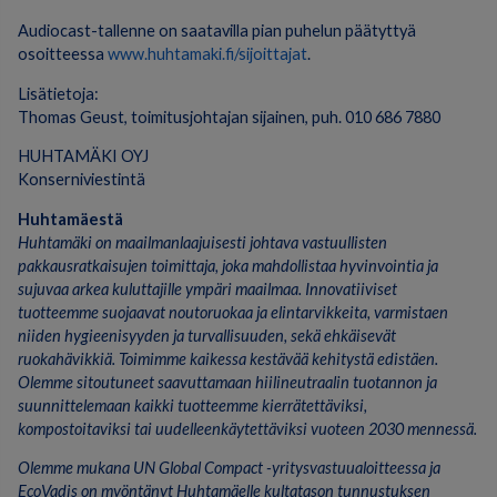
Audiocast-tallenne on saatavilla pian puhelun päätyttyä
osoitteessa
www.huhtamaki.fi/sijoittajat
.
Lisätietoja:
Thomas Geust, toimitusjohtajan sijainen, puh. 010 686 7880
HUHTAMÄKI OYJ
Konserniviestintä
Huhtamäestä
Huhtamäki on maailmanlaajuisesti johtava vastuullisten
pakkausratkaisujen toimittaja, joka mahdollistaa hyvinvointia ja
sujuvaa arkea kuluttajille ympäri maailmaa. Innovatiiviset
tuotteemme suojaavat noutoruokaa ja elintarvikkeita, varmistaen
niiden hygieenisyyden ja turvallisuuden, sekä ehkäisevät
ruokahävikkiä. Toimimme kaikessa kestävää kehitystä edistäen.
Olemme sitoutuneet saavuttamaan hiilineutraalin tuotannon ja
suunnittelemaan kaikki tuotteemme kierrätettäviksi,
kompostoitaviksi tai uudelleenkäytettäviksi vuoteen 2030 mennessä.
Olemme mukana UN Global Compact -yritysvastuualoitteessa ja
EcoVadis on myöntänyt Huhtamäelle kultatason tunnustuksen