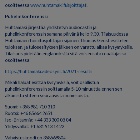
osoitteessa
www.huhtamaki.fi/sijoittajat
.
Puhelinkonferenssi
Huhtamäki järjestää yhdistetyn audiocastin ja
puhelinkonferenssin samana päivänä kello 9.30. Tilaisuudessa
Huhtamäen toimitusjohtajan sijainen Thomas Geust esittelee
tuloksen, ja tulosesityksen jälkeen on varattu aikaa kysymyksille.
Tilaisuus pidetään englanniksi ja sitä voi seurata reaaliajassa
osoitteessa:
https://huhtamaki.videosync.fi/2021-results
Mikäli haluat esittää kysymyksiä, voit osallistua
puhelinkonferenssiin soittamalla 5-10 minuuttia ennen sen
alkamista yhteen seuraavista numeroista:
Suomi: +358 981 710 310
Ruotsi: +46 85664 2651
Iso-Britannia: +44 333 300 08 04
Yhdysvallat: +1 631 913 14 22
Vahvistuskoodi on 35856980#