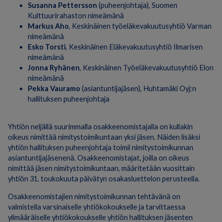
Susanna Pettersson
(puheenjohtaja), Suomen
Kulttuurirahaston nimeämänä
Markus Aho
, Keskinäinen työeläkevakuutusyhtiö Varman
nimeämänä
Esko Torsti
, Keskinäinen Eläkevakuutusyhtiö Ilmarisen
nimeämänä
Jonna Ryhänen
, Keskinäinen Työeläkevakuutusyhtiö Elon
nimeämänä
Pekka Vauramo
(asiantuntijajäsen), Huhtamäki Oyj:n
hallituksen puheenjohtaja
Yhtiön neljällä suurimmalla osakkeenomistajalla on kullakin
oikeus nimittää nimitystoimikuntaan yksi jäsen. Näiden lisäksi
yhtiön hallituksen puheenjohtaja toimii nimitystoimikunnan
asiantuntijajäsenenä. Osakkeenomistajat, joilla on oikeus
nimittää jäsen nimitystoimikuntaan, määritetään vuosittain
yhtiön 31. toukokuuta päivätyn osakasluettelon perusteella.
Osakkeenomistajien nimitystoimikunnan tehtävänä on
valmistella varsinaiselle yhtiökokoukselle ja tarvittaessa
ylimääräiselle yhtiökokoukselle yhtiön hallituksen jäsenten