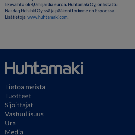
liikevaihto oli 4,0 miljardia euroa. Huhtamäki Oyj on listattu
Nasdaq Helsinki Oy:ssä ja pääkonttorimme on Espoossa.
Lisätietoja
www.huhtamaki.com
.
Tietoa meistä
Tuotteet
Sijoittajat
Vastuullisuus
Ura
Media