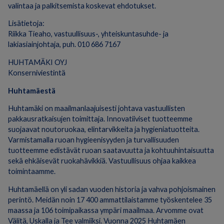
valintaa ja palkitsemista koskevat ehdotukset.
Lisätietoja:
Riikka Tieaho, vastuullisuus-, yhteiskuntasuhde- ja
lakiasiainjohtaja, puh. 010 686 7167
HUHTAMÄKI OYJ
Konserniviestintä
Huhtamäestä
Huhtamäki on maailmanlaajuisesti johtava vastuullisten
pakkausratkaisujen toimittaja. Innovatiiviset tuotteemme
suojaavat noutoruokaa, elintarvikkeita ja hygieniatuotteita.
Varmistamalla ruoan hygieenisyyden ja turvallisuuden
tuotteemme edistävät ruoan saatavuutta ja kohtuuhintaisuutta
sekä ehkäisevät ruokahävikkiä. Vastuullisuus ohjaa kaikkea
toimintaamme.
Huhtamäellä on yli sadan vuoden historia ja vahva pohjoismainen
perintö. Meidän noin 17 400 ammattilaistamme työskentelee 35
maassa ja 106 toimipaikassa ympäri maailmaa. Arvomme ovat
Välitä, Uskalla ja Tee valmiiksi. Vuonna 2025 Huhtamäen