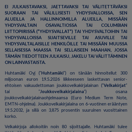
EI JULKAISTAVAKSI, JAETTAVAKSI TAI VÄLITETTÄVÄKSI
SUORAAN TAI VÄLILLISESTI YHDYSVALLOISSA, SEN
ALUEILLA JA HALLINNOIMILLA ALUEILLA, MISSÄÄN
YHDYSVALTAIN OSAVALTIOSSA TAI COLUMBIAN
LIITTOPIIRISSÄ (”YHDYSVALLAT”) TAI YHDYSVALTOIHIN TAI
YHDYSVALLOISSA SIJAITSEVILLE TAI ASUVILLE TAI
YHDYSVALTALAISILLE HENKILÖILLE TAI MISSÄÄN MUUSSA
SELLAISESSA MAASSA TAI SELLAISEEN MAAHAN, JOSSA
TÄMÄN TIEDOTTEEN JULKAISU, JAKELU TAI VÄLITTÄMINEN
ON LAINVASTAISTA.
Huhtamäki Oyj (”
Huhtamäki
”) on tänään hinnoitellut 300
miljoonan euron 19.5.2026 liikkeeseen laskettavan senior-
ehtoisen vakuudettoman joukkovelkakirjalainan (”
Velkakirjat
”
tai ”
Joukkovelkakirjalaina
”) osana
joukkovelkakirjalainaohjelmaansa (Euro Medium Term Note,
EMTN-ohjelma). Joukkovelkakirjalaina on 6-vuotinen erääntyen
19.5.2032, ja sillä on 3,875 prosentin suuruinen vuosittainen
korko.
Velkakirjoja allokoitiin noin 80 sijoittajalle. Huhtamäki tulee