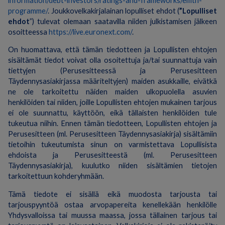
information/debt-investors/ratings-and-frameworks/emtn-
programme/
. Joukkovelkakirjalainan lopulliset ehdot (
”Lopulliset
ehdot
”) tulevat olemaan saatavilla niiden julkistamisen jälkeen
osoitteessa
https://live.euronext.com/
.
On huomattava, että tämän tiedotteen ja Lopullisten ehtojen
sisältämät tiedot voivat olla osoitettuja ja/tai suunnattuja vain
tiettyjen (Perusesitteessä ja Perusesitteen
Täydennysasiakirjassa määriteltyjen) maiden asukkaille, eivätkä
ne ole tarkoitettu näiden maiden ulkopuolella asuvien
henkilöiden tai niiden, joille Lopullisten ehtojen mukainen tarjous
ei ole suunnattu, käyttöön, eikä tällaisten henkilöiden tule
tukeutua niihin. Ennen tämän tiedotteen, Lopullisten ehtojen ja
Perusesitteen (ml. Perusesitteen Täydennysasiakirja) sisältämiin
tietoihin tukeutumista sinun on varmistettava Lopullisista
ehdoista ja Perusesitteestä (ml. Perusesitteen
Täydennysasiakirja), kuulutko niiden sisältämien tietojen
tarkoitettuun kohderyhmään.
Tämä tiedote ei sisällä eikä muodosta tarjousta tai
tarjouspyyntöä ostaa arvopapereita kenellekään henkilölle
Yhdysvalloissa tai muussa maassa, jossa tällainen tarjous tai