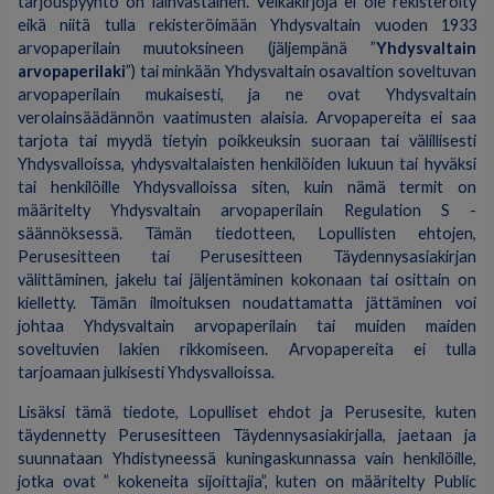
tarjouspyyntö on lainvastainen. Velkakirjoja ei ole rekisteröity
eikä niitä tulla rekisteröimään Yhdysvaltain vuoden 1933
arvopaperilain muutoksineen (jäljempänä ”
Yhdysvaltain
arvopaperilaki
”) tai minkään Yhdysvaltain osavaltion soveltuvan
arvopaperilain mukaisesti, ja ne ovat Yhdysvaltain
verolainsäädännön vaatimusten alaisia. Arvopapereita ei saa
tarjota tai myydä tietyin poikkeuksin suoraan tai välillisesti
Yhdysvalloissa, yhdysvaltalaisten henkilöiden lukuun tai hyväksi
tai henkilöille Yhdysvalloissa siten, kuin nämä termit on
määritelty Yhdysvaltain arvopaperilain Regulation S -
säännöksessä. Tämän tiedotteen, Lopullisten ehtojen,
Perusesitteen tai Perusesitteen Täydennysasiakirjan
välittäminen, jakelu tai jäljentäminen kokonaan tai osittain on
kielletty. Tämän ilmoituksen noudattamatta jättäminen voi
johtaa Yhdysvaltain arvopaperilain tai muiden maiden
soveltuvien lakien rikkomiseen. Arvopapereita ei tulla
tarjoamaan julkisesti Yhdysvalloissa.
Lisäksi tämä tiedote, Lopulliset ehdot ja Perusesite, kuten
täydennetty Perusesitteen Täydennysasiakirjalla, jaetaan ja
suunnataan Yhdistyneessä kuningaskunnassa vain henkilöille,
jotka ovat ” kokeneita sijoittajia”, kuten on määritelty Public