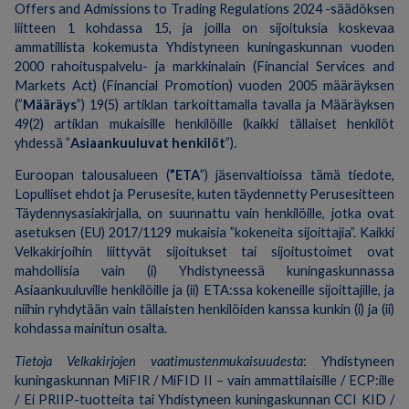
Offers and Admissions to Trading Regulations 2024 -säädöksen
liitteen 1 kohdassa 15, ja joilla on sijoituksia koskevaa
ammatillista kokemusta Yhdistyneen kuningaskunnan vuoden
2000 rahoituspalvelu- ja markkinalain (Financial Services and
Markets Act) (Financial Promotion) vuoden 2005 määräyksen
(”
Määräys
”) 19(5) artiklan tarkoittamalla tavalla ja Määräyksen
49(2) artiklan mukaisille henkilöille (kaikki tällaiset henkilöt
yhdessä ”
Asiaankuuluvat henkilöt
”).
Euroopan talousalueen (
”ETA
”) jäsenvaltioissa tämä tiedote,
Lopulliset ehdot ja Perusesite, kuten täydennetty Perusesitteen
Täydennysasiakirjalla, on suunnattu vain henkilöille, jotka ovat
asetuksen (EU) 2017/1129 mukaisia ”kokeneita sijoittajia”. Kaikki
Velkakirjoihin liittyvät sijoitukset tai sijoitustoimet ovat
mahdollisia vain (i) Yhdistyneessä kuningaskunnassa
Asiaankuuluville henkilöille ja (ii) ETA:ssa kokeneille sijoittajille, ja
niihin ryhdytään vain tällaisten henkilöiden kanssa kunkin (i) ja (ii)
kohdassa mainitun osalta.
Tietoja Velkakirjojen vaatimustenmukaisuudesta
: Yhdistyneen
kuningaskunnan MiFIR / MiFID II – vain ammattilaisille / ECP:ille
/ Ei PRIIP-tuotteita tai Yhdistyneen kuningaskunnan CCI KID /