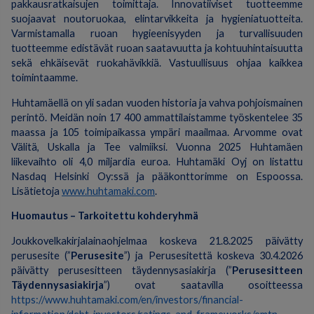
pakkausratkaisujen toimittaja. Innovatiiviset tuotteemme
suojaavat noutoruokaa, elintarvikkeita ja hygieniatuotteita.
Varmistamalla ruoan hygieenisyyden ja turvallisuuden
tuotteemme edistävät ruoan saatavuutta ja kohtuuhintaisuutta
sekä ehkäisevät ruokahävikkiä. Vastuullisuus ohjaa kaikkea
toimintaamme.
Huhtamäellä on yli sadan vuoden historia ja vahva pohjoismainen
perintö. Meidän noin 17 400 ammattilaistamme työskentelee 35
maassa ja 105 toimipaikassa ympäri maailmaa. Arvomme ovat
Välitä, Uskalla ja Tee valmiiksi. Vuonna 2025 Huhtamäen
liikevaihto oli 4,0 miljardia euroa. Huhtamäki Oyj on listattu
Nasdaq Helsinki Oy:ssä ja pääkonttorimme on Espoossa.
Lisätietoja
www.huhtamaki.com
.
Huomautus – Tarkoitettu kohderyhmä
Joukkovelkakirjalainaohjelmaa koskeva 21.8.2025 päivätty
perusesite (”
Perusesite
”) ja Perusesitettä koskeva 30.4.2026
päivätty perusesitteen täydennysasiakirja (”
Perusesitteen
Täydennysasiakirja
”) ovat saatavilla osoitteessa
https://www.huhtamaki.com/en/investors/financial-