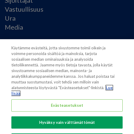
Sijoittajat
Vastuullisuus
Ura
Media
Käyttöehdot
Käytämme evästeitä, jotta sivustomme toimii oikein ja
Modern Slavery Statement
voimme personoida sisältöä ja mainoksia, tarjota
Tietosuojaseloste
sosiaalisen median ominaisuuksia ja analysoida
Käyttöehdot
tietoliikennettä. Jaamme myös tietoja tavasta, jolla käytät
sivustoamme sosiaalisen median, mainonta- ja
Evästeasetukset
analytiikkakumppaneidemme kanssa. Jos haluat poistaa tai
muuttaa suostumustasi, voit tehdä sen milloin vain
alatunnisteesta löytyvästä "Evästeasetukset"-linkistä.
Lue
lisää
Evästeasetukset
Also of interest
Sustainable Packaging Solutions
Hyväksy vain välttämättömät
Media contacts