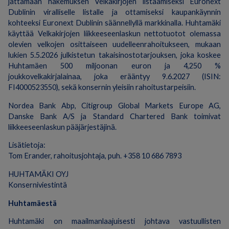
jättämään hakemuksen Velkakirjojen listaamiseksi Euronext
Dublinin viralliselle listalle ja ottamiseksi kaupankäynnin
kohteeksi Euronext Dublinin säännellyllä markkinalla. Huhtamäki
käyttää Velkakirjojen liikkeeseenlaskun nettotuotot olemassa
olevien velkojen osittaiseen uudelleenrahoitukseen, mukaan
lukien 5.5.2026 julkistetun takaisinostotarjouksen, joka koskee
Huhtamäen 500 miljoonan euron ja 4,250 %
joukkovelkakirjalainaa, joka erääntyy 9.6.2027 (ISIN:
FI4000523550), sekä konsernin yleisiin rahoitustarpeisiin.
Nordea Bank Abp, Citigroup Global Markets Europe AG,
Danske Bank A/S ja Standard Chartered Bank toimivat
liikkeeseenlaskun pääjärjestäjinä.
Lisätietoja:
Tom Erander, rahoitusjohtaja, puh. +358 10 686 7893
HUHTAMÄKI OYJ
Konserniviestintä
Huhtamäestä
Huhtamäki on maailmanlaajuisesti johtava vastuullisten