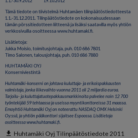
1.1.-30.9.2012 19.10.2012
Tämä tiedote on tiivistelmä Huhtamäen tilinpäätöstiedotteesta
1.1.-31.12.2011. Tilinpäätöstiedote on kokonaisuudessaan
tämän pörssitiedotteen liitteenä ja lisäksi saatavilla myös yhtiön
verkkosivuilla osoitteessa www.huhtamaki.fi.
Lisätietoja:
Jukka Moisio, toimitusjohtaja, puh. 010 686 7801
Timo Salonen, talousjohtaja, puh. 010 686 7880
HUHTAMÄKI OYJ
Konserniviestintä
Huhtamäki-konserni on johtava kuluttaja- ja erikoispakkausten
valmistaja, jonka liikevaihto vuonna 2011 oli 2 miljardia euroa.
Tarjoilu- ja kuluttajatuotepakkausmarkkinoita palvelee noin 12 700
työntekijää 59 tehtaassa ja useissa myyntikonttoreissa 31 maassa.
Emoyhtiö Huhtamäki Oyj on noteerattu NASDAQ OMX Helsinki
Oy:ssä, ja yhtiön pääkonttori sijaitsee Espoossa.
Lisätietoja
osoitteessa www.huhtamaki.fi.
get_app
Huhtamäki Oyj Tilinpäätöstiedote 2011