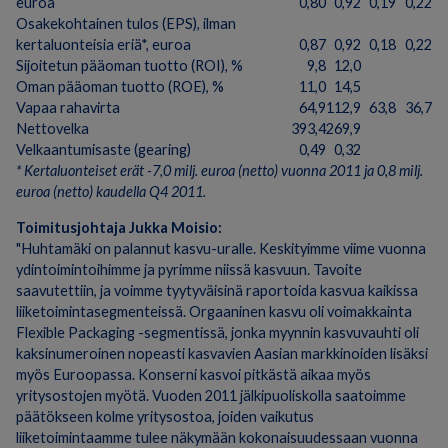
euroa
0,80
0,92
0,19
0,22
Osakekohtainen tulos (EPS), ilman
kertaluonteisia eriä*, euroa
0,87
0,92
0,18
0,22
Sijoitetun pääoman tuotto (ROI), %
9,8
12,0
Oman pääoman tuotto (ROE), %
11,0
14,5
Vapaa rahavirta
64,9
112,9
63,8
36,7
Nettovelka
393,4
269,9
Velkaantumisaste (gearing)
0,49
0,32
* Kertaluonteiset erät -7,0 milj. euroa (netto) vuonna 2011 ja 0,8 milj.
euroa (netto) kaudella Q4 2011.
Toimitusjohtaja Jukka Moisio:
"Huhtamäki on palannut kasvu-uralle. Keskityimme viime vuonna
ydintoimintoihimme ja pyrimme niissä kasvuun. Tavoite
saavutettiin, ja voimme tyytyväisinä raportoida kasvua kaikissa
liiketoimintasegmenteissä. Orgaaninen kasvu oli voimakkainta
Flexible Packaging -segmentissä, jonka myynnin kasvuvauhti oli
kaksinumeroinen nopeasti kasvavien Aasian markkinoiden lisäksi
myös Euroopassa. Konserni kasvoi pitkästä aikaa myös
yritysostojen myötä. Vuoden 2011 jälkipuoliskolla saatoimme
päätökseen kolme yritysostoa, joiden vaikutus
liiketoimintaamme tulee näkymään kokonaisuudessaan vuonna