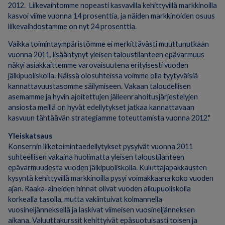
2012. Liikevaihtomme nopeasti kasvavilla kehittyvillä markkinoilla
kasvoi viime vuonna 14 prosenttia, ja näiden markkinoiden osuus
liikevaihdostamme on nyt 24 prosenttia.
Vaikka toimintaympäristömme ei merkittävästi muuttunutkaan
vuonna 2011, lisääntynyt yleisen taloustilanteen epävarmuus
näkyi asiakkaittemme varovaisuutena erityisesti vuoden
jälkipuoliskolla. Näissä olosuhteissa voimme olla tyytyväisiä
kannattavuustasomme säilymiseen. Vakaan taloudellisen
asemamme ja hyvin ajoitettujen jälleenrahoitusjärjestelyjen
ansiosta meillä on hyvät edellytykset jatkaa kannattavaan
kasvuun tähtäävän strategiamme toteuttamista vuonna 2012."
Yleiskatsaus
Konsernin liiketoimintaedellytykset pysyivät vuonna 2011
suhteellisen vakaina huolimatta yleisen taloustilanteen
epävarmuudesta vuoden jälkipuoliskolla. Kuluttajapakkausten
kysyntä kehittyvillä markkinoilla pysyi voimakkaana koko vuoden
ajan. Raaka-aineiden hinnat olivat vuoden alkupuoliskolla
korkealla tasolla, mutta vakiintuivat kolmannella
vuosineljänneksellä ja laskivat viimeisen vuosineljänneksen
aikana. Valuuttakurssit kehittyivät epäsuotuisasti toisen ja