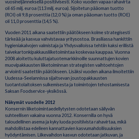
vuosineljänneksellä positiivisesti. Koko vuoden vapaa rahavirta
oli 65 milj. euroa (113 milj. euroa). Sijoitetun pääoman tuotto
(ROI) oli 9,8 prosenttia (12,0 %) ja oman pääoman tuotto (ROE)
oli 11,0 prosenttia (14,5 %).
Vuoden 2011 aikana saatettiin päätökseen kolme strategisesti
tärkeää ja kasvua vahvistavaa yritysostoa. Brasiliassa hankittiin
hygieniakalvojen valmistaja ja Yhdysvalloissa tehtiin kaksi erillistä
taivekartonkipakkausliiketoimintaa koskevaa kauppaa. Vuonna
2008 aloitettu kuluttajatuotemarkkinoille suunnattujen kovien
muovipakkausten liiketoiminnan strategisten vaihtoehtojen
arviointi saatettiin päätökseen. Lisäksi vuoden aikana ilmoitettiin
Uudessa-Seelannissa sijaitsevan joustopakkausten
tuotantolaitoksen sulkemisesta ja toimintojen tehostamisesta
Saksan Foodservice-yksikössä.
Näkymät vuodelle 2012
Konsernin liiketoimintaedellytysten odotetaan säilyvän
suhteellisen vakaina vuonna 2012. Konsernilla on hyvä
taloudellinen asema ja kyky luoda positiivista rahavirtaa, mikä
mahdollistaa edelleen kannattavien kasvumahdollisuuksien
hyödyntämisen. Liikevaihdon kasvun odotetaan jatkuvan, ja