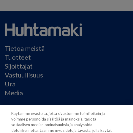
Tietoa meistä
Tuotteet
Sijoittajat
Vastuullisuus
Ura
Media
Käyttöehdot
Käytämme evästeitä, jotta sivustomme toimii oikein ja
Modern Slavery Statement
voimme personoida sisältöä ja mainoksia, tarjota
Tietosuojaseloste
sosiaalisen median ominaisuuksia ja analysoida
Käyttöehdot
tietoliikennettä. Jaamme myös tietoja tavasta, jolla käytät