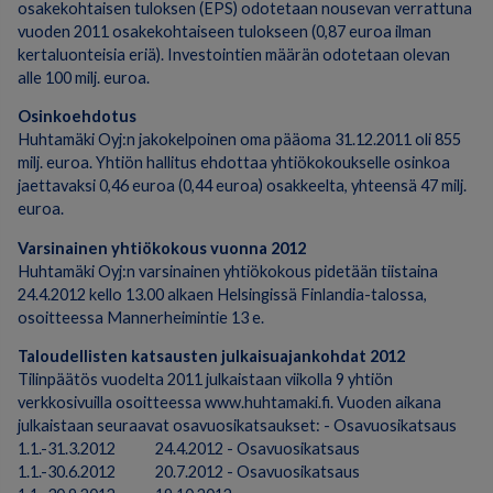
osakekohtaisen tuloksen (EPS) odotetaan nousevan verrattuna
vuoden 2011 osakekohtaiseen tulokseen (0,87 euroa ilman
kertaluonteisia eriä). Investointien määrän odotetaan olevan
alle 100 milj. euroa.
Osinkoehdotus
Huhtamäki Oyj:n jakokelpoinen oma pääoma 31.12.2011 oli 855
milj. euroa. Yhtiön hallitus ehdottaa yhtiökokoukselle osinkoa
jaettavaksi 0,46 euroa (0,44 euroa) osakkeelta, yhteensä 47 milj.
euroa.
Varsinainen yhtiökokous vuonna 2012
Huhtamäki Oyj:n varsinainen yhtiökokous pidetään tiistaina
24.4.2012 kello 13.00 alkaen Helsingissä Finlandia-talossa,
osoitteessa Mannerheimintie 13 e.
Taloudellisten katsausten julkaisuajankohdat 2012
Tilinpäätös vuodelta 2011 julkaistaan viikolla 9 yhtiön
verkkosivuilla osoitteessa www.huhtamaki.fi. Vuoden aikana
julkaistaan seuraavat osavuosikatsaukset: - Osavuosikatsaus
1.1.-31.3.2012 24.4.2012 - Osavuosikatsaus
1.1.-30.6.2012 20.7.2012 - Osavuosikatsaus