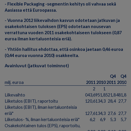
- Flexible Packaging -segmentin kehitys oli vahvaa sekä
Aasiassa että Euroopassa.
- Vuonna 2012 liikevaihdon kasvun odotetaan jatkuvan ja
osakekohtaisen tuloksen (EPS) odotetaan nousevan
verrattuna vuoden 2011 osakekohtaiseen tulokseen (0,87
euroa ilman kertaluonteisia eriä).
- Yhtiön hallitus ehdottaa, että osinkoa jaetaan 0,46 euroa
(0,44 euroa vuonna 2010) osakkeelta.
Avainluvut (jatkuvat toiminnot)
Q4
Q4
milj. euroa
2011
2010
2011
2010
2
1
Liikevaihto
043,6
951,8
521,8
481,8
Liiketulos (EBIT), raportoitu
120,6
134,3
28,4
27,7
Liiketulos (EBIT), ilman kertaluonteisia
eriä*
127,6
134,3
27,6
27,7
Liiketulos- %, ilman kertaluonteisia eriä*
6,2
6,9
5,3
5,7
Osakekohtainen tulos (EPS), raportoitu,