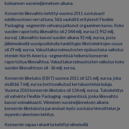
kolmannen vuosineljänneksen aikana.
Konsernin liikevaihto kehittyi vuonna 2011 suotuisasti
edellisvuoteen verrattuna. Sitä vauhditti erityisesti Flexible
Packaging -segmentin vahvana jatkunut orgaaninen kasvu. Koko
vuoden raportoitu liikevaihto oli 2 044 milj. euroa (1 952 milj.
euroa). Liikevaihto kasvoi vuoden aikana 92 milj. euroa, josta
jälkimmäisellä vuosipuoliskolla hankittujen liiketoimintojen osuus
oli 29 milj. euroa. Valuuttakurssimuutosten epäsuotuisa vaikutus
etenkin North America -segmentissä heikensi konsernin
raportoitua liikevaihtoa. Valuuttakurssimuutosten vaikutus koko
vuoden liikevaihtoon oli -36 milj. euroa.
Konsernin liiketulos (EBIT) vuonna 2011 oli 121 milj. euroa, joka
sisältää 7 milj. euroa (nettovaikutus) kertaluonteisia kuluja.
Vuonna 2010 konsernin liiketulos oli 134 milj. euroa. Tuloskehitys
oli vahvinta Flexible Packaging -segmentissä, jonka liikevaihto
kasvoi voimakkaasti. Viimeisen vuosineljänneksen aikana
konsernin liiketulosta paransivat myös suotuisa hinnoittelun ja
myynnin rakenteen kehitys.
Konsernin vapaa rahavirta kehittyi viimeisellä