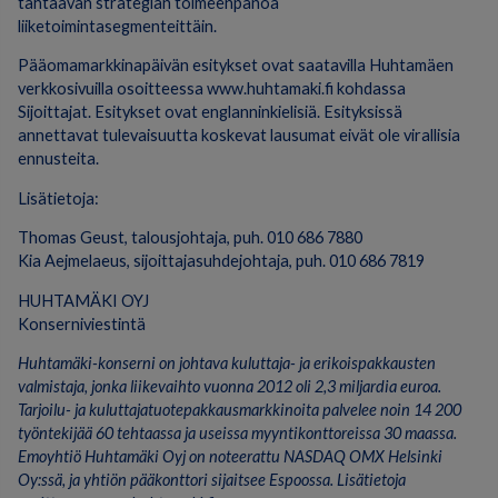
tähtäävän strategian toimeenpanoa
liiketoimintasegmenteittäin.
Pääomamarkkinapäivän esitykset ovat saatavilla Huhtamäen
verkkosivuilla osoitteessa www.huhtamaki.fi kohdassa
Sijoittajat. Esitykset ovat englanninkielisiä. Esityksissä
annettavat tulevaisuutta koskevat lausumat eivät ole virallisia
ennusteita.
Lisätietoja:
Thomas Geust, talousjohtaja, puh. 010 686 7880
Kia Aejmelaeus, sijoittajasuhdejohtaja, puh. 010 686 7819
HUHTAMÄKI OYJ
Konserniviestintä
Huhtamäki-konserni on johtava kuluttaja- ja erikoispakkausten
valmistaja, jonka liikevaihto vuonna 2012 oli 2,3 miljardia euroa.
Tarjoilu- ja kuluttajatuotepakkausmarkkinoita palvelee noin 14 200
työntekijää 60 tehtaassa ja useissa myyntikonttoreissa 30 maassa.
Emoyhtiö Huhtamäki Oyj on noteerattu NASDAQ OMX Helsinki
Oy:ssä, ja yhtiön pääkonttori sijaitsee Espoossa.
Lisätietoja