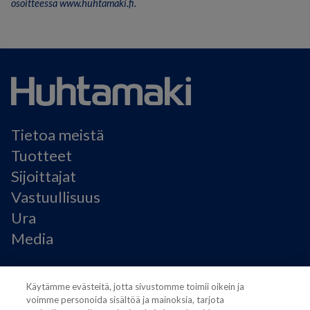
osoitteessa www.huhtamaki.fi.
Tietoa meistä
Tuotteet
Sijoittajat
Vastuullisuus
Ura
Media
Käyttöehdot
Käytämme evästeitä, jotta sivustomme toimii oikein ja
Modern Slavery Statement
voimme personoida sisältöä ja mainoksia, tarjota