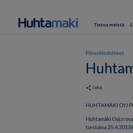
Tietoa meistä
L
Pörssitiedotteet
Huhtam
Jako
share
HUHTAMÄKI OYJ PÖ
Huhtamäki Oyj:n osa
torstaina 25.4.2013 