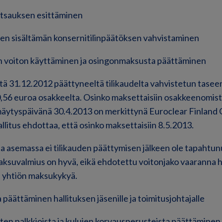
atsauksen esittäminen
 sen sisältämän konsernitilinpäätöksen vahvistaminen
n voiton käyttäminen ja osingonmaksusta päättäminen
ttä 31.12.2012 päättyneeltä tilikaudelta vahvistetun tasee
 0,56 euroa osakkeelta. Osinko maksettaisiin osakkeenomista
ytyspäivänä 30.4.2013 on merkittynä Euroclear Finland 
llitus ehdottaa, että osinko maksettaisiin 8.5.2013.
sa asemassa ei tilikauden päättymisen jälkeen ole tapahtun
ksuvalmius on hyvä, eikä ehdotettu voitonjako vaaranna h
yhtiön maksukykyä.
päättäminen hallituksen jäsenille ja toimitusjohtajalle
nten palkkioista ja kulujen korvausperusteista päättäminen