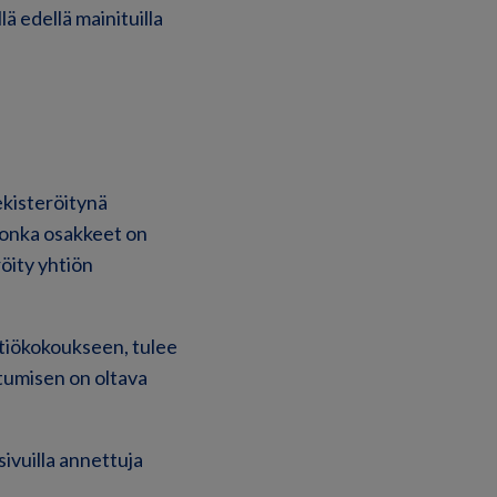
ä edellä mainituilla
ekisteröitynä
jonka osakkeet on
röity yhtiön
htiökokoukseen, tulee
utumisen on oltava
ivuilla annettuja