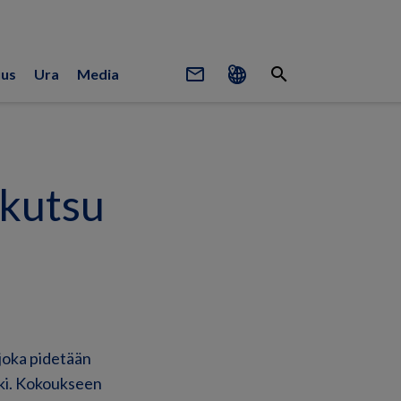
mail_outline
search
uus
Ura
Media
skutsu
joka pidetään
nki. Kokoukseen