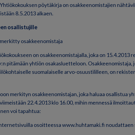
 Yhtiökokouksen pöytäkirja on osakkeenomistajien nähtävill
eistään 8.5.2013 alkaen.
n osallistujille
 merkitty osakkeenomistaja
tiökokoukseen on osakkeenomistajalla, joka on 15.4.2013 r
y:n pitämään yhtiön osakasluetteloon. Osakkeenomistaja, 
ökohtaiselle suomalaiselle arvo-osuustililleen, on rekiste
oon merkityn osakkeenomistajan, joka haluaa osallistua y
e viimeistään 22.4.2013 klo 16.00, mihin mennessä ilmoitta
inen voi tapahtua:
nternetsivuilla osoitteessa www.huhtamaki.fi noudattaen s