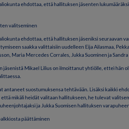
aliokunta ehdottaa, että hallituksen jäsenten lukumääräksi 
nten valitseminen
aliokunta ehdottaa, että hallituksen jäseniksi seuraavan va
ymiseen saakka valittaisiin uudelleen Eija Ailasmaa, Pekka 
esson, Maria Mercedes Corrales, Jukka Suominen ja Sandra
n jäsenistä Mikael Lilius on ilmoittanut yhtiölle, ettei hän o
alittaessa.
at antaneet suostumuksensa tehtävään. Lisäksi kaikki ehd
, että mikäli heidät valitaan hallitukseen, he tulevat valits
 puheenjohtajaksi ja Jukka Suomisen hallituksen varapuheen
 palkkiosta päättäminen