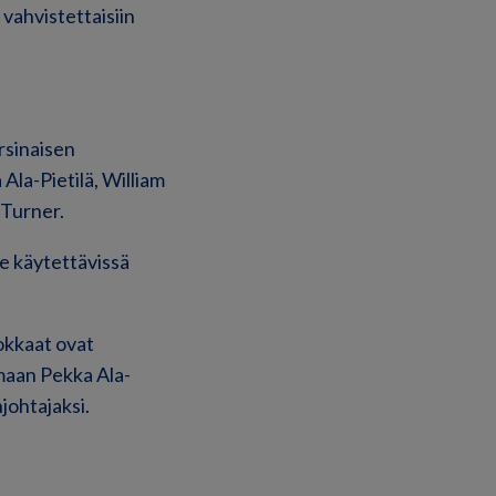
vahvistettaisiin
rsinaisen
Ala-Pietilä, William
 Turner.
le käytettävissä
okkaat ovat
emaan Pekka Ala-
johtajaksi.