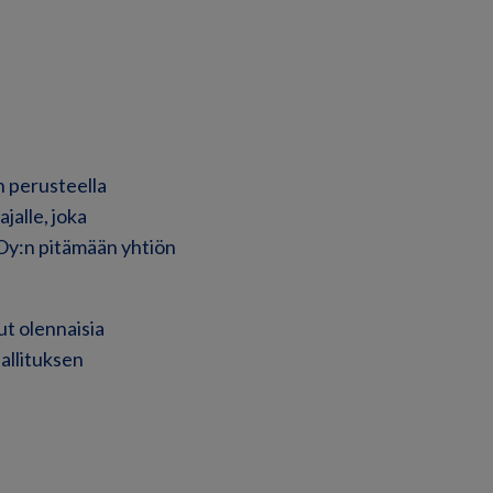
n perusteella
jalle, joka
Oy:n pitämään yhtiön
ut olennaisia
allituksen