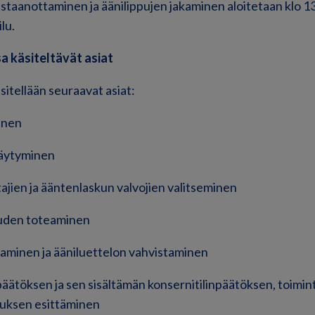
staanottaminen ja äänilippujen jakaminen aloitetaan klo 
lu.
a käsiteltävät asiat
itellään seuraavat asiat:
inen
täytyminen
tajien ja ääntenlaskun valvojien valitseminen
uuden toteaminen
eaminen ja ääniluettelon vahvistaminen
päätöksen ja sen sisältämän konsernitilinpäätöksen, toimi
muksen esittäminen