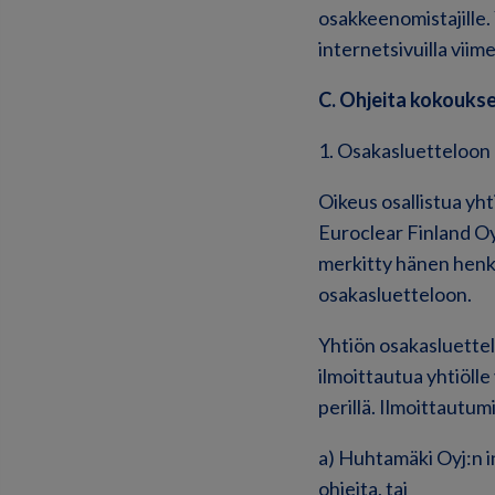
osakkeenomistajille.
internetsivuilla viim
C. Ohjeita kokouksee
1. Osakasluetteloon
Oikeus osallistua yh
Euroclear Finland O
merkitty hänen henkil
osakasluetteloon.
Yhtiön osakasluettel
ilmoittautua yhtiöll
perillä. Ilmoittautum
a) Huhtamäki Oyj:n i
ohjeita, tai