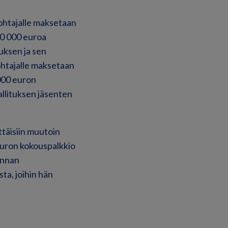
ohtajalle maksetaan
50 000 euroa
uksen ja sen
ohtajalle maksetaan
 000 euron
allituksen jäsenten
ttäisiin muutoin
euron kokouspalkkio
kunnan
ta, joihin hän