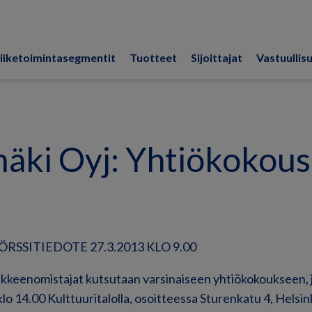
iiketoimintasegmentit
Tuotteet
Sijoittajat
Vastuullis
äki Oyj: Yhtiökokou
RSSITIEDOTE 27.3.2013 KLO 9.00
kkeenomistajat kutsutaan varsinaiseen yhtiökokoukseen, 
klo 14.00 Kulttuuritalolla, osoitteessa Sturenkatu 4, Helsi