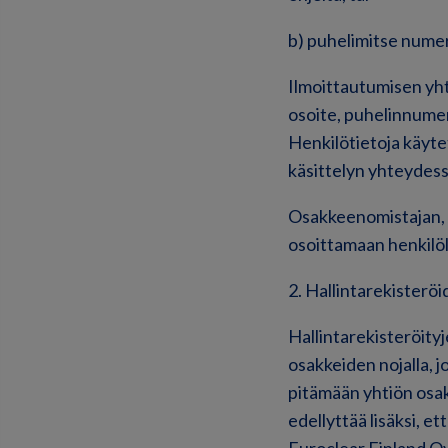
b) puhelimitse numer
Ilmoittautumisen yht
osoite, puhelinnumer
Henkilötietoja käytet
käsittelyn yhteydess
Osakkeenomistajan, h
osoittamaan henkilöl
2. Hallintarekisterö
Hallintarekisteröity
osakkeiden nojalla, j
pitämään yhtiön osa
edellyttää lisäksi, e