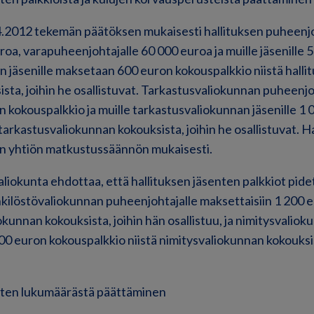
.2012 tekemän päätöksen mukaisesti hallituksen puheenj
roa, varapuheenjohtajalle 60 000 euroa ja muille jäsenille 
n jäsenille maksetaan 600 euron kokouspalkkio niistä hallit
ista, joihin he osallistuvat. Tarkastusvaliokunnan puheenj
n kokouspalkkio ja muille tarkastusvaliokunnan jäsenille 1
tarkastusvaliokunnan kokouksista, joihin he osallistuvat. H
n yhtiön matkustussäännön mukaisesti.
aliokunta ehdottaa, että hallituksen jäsenten palkkiot pide
kilöstövaliokunnan puheenjohtajalle maksettaisiin 1 200 
okunnan kokouksista, joihin hän osallistuu, ja nimitysvalio
00 euron kokouspalkkio niistä nimitysvaliokunnan kokouksis
enten lukumäärästä päättäminen