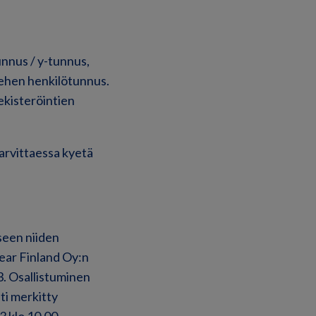
unnus / y-tunnus,
iehen henkilötunnus.
rekisteröintien
arvittaessa kyetä
seen niiden
lear Finland Oy:n
. Osallistuminen
ti merkitty