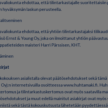
valiokunta ehdottaa, että tilintarkastajalle suoritettaisiin 
n hyväksymän laskun perusteella.
valitseminen
valiokunta ehdottaa, että yhtiön tilintarkastajaksi tilikaud
isö Ernst & Young Oy, joka on ilmoittanut yhtiön päävastuul
uppatieteiden maisteri Harri Pärssisen, KHT.
täminen
irjat
ökokouksen asialistalla olevat päätösehdotukset sekä täm
 Oyj:n internetsivuilla osoitteessa www.huhtamaki.fi. Hu
kertomus ja tilintarkastuskertomus ovat myös saatavilla mai
tösehdotukset ja muut edellä mainitut asiakirjat ovat myös 
 niistä sekä tästä kokouskutsusta lähetetään pyydettäessä