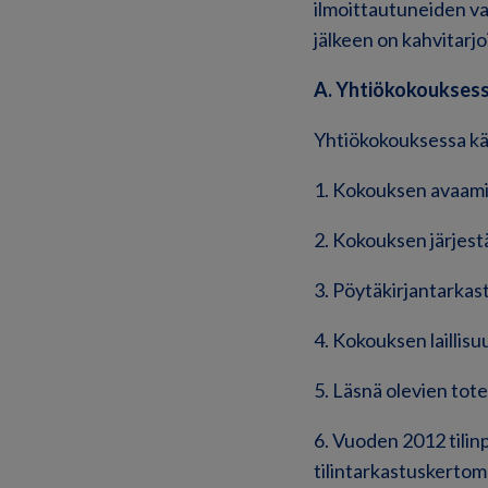
ilmoittautuneiden va
jälkeen on kahvitarjoi
A. Yhtiökokouksess
Yhtiökokouksessa käs
1. Kokouksen avaam
2. Kokouksen järjes
3. Pöytäkirjantarkas
4. Kokouksen laillis
5. Läsnä olevien tot
6. Vuoden 2012 tilin
tilintarkastuskerto