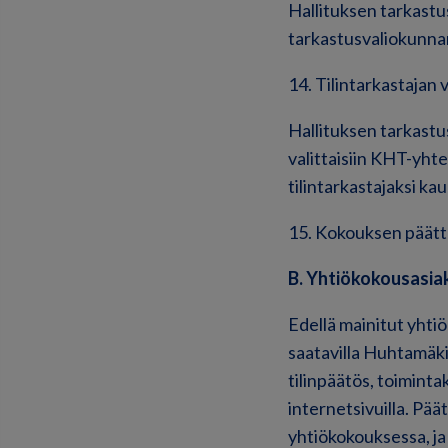
Hallituksen tarkastus
tarkastusvaliokunna
14. Tilintarkastajan 
Hallituksen tarkastus
valittaisiin KHT-yhte
tilintarkastajaksi ka
15. Kokouksen päät
B. Yhtiökokousasiak
Edellä mainitut yhti
saatavilla Huhtamäki
tilinpäätös, toiminta
internetsivuilla. Pää
yhtiökokouksessa, ja