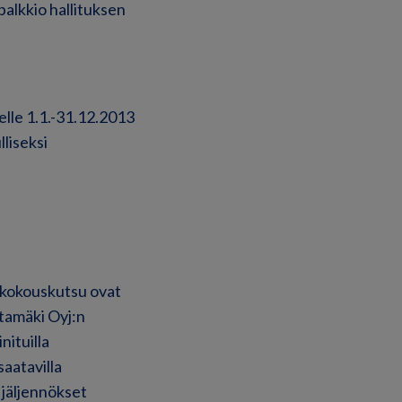
palkkio hallituksen
elle 1.1.-31.12.2013
liseksi
ä kokouskutsu ovat
htamäki Oyj:n
nituilla
saatavilla
 jäljennökset