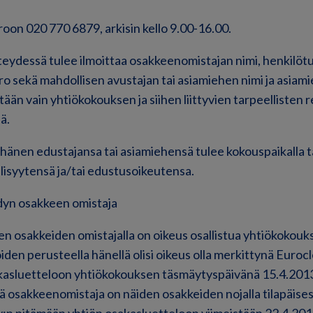
oon 020 770 6879, arkisin kello 9.00-16.00.
eydessä tulee ilmoittaa osakkeenomistajan nimi, henkilöt
o sekä mahdollisen avustajan tai asiamiehen nimi ja asiam
ään vain yhtiökokouksen ja siihen liittyvien tarpeellisten 
ä.
änen edustajansa tai asiamiehensä tulee kokouspaikalla t
lisyytensä ja/tai edustusoikeutensa.
idyn osakkeen omistaja
jen osakkeiden omistajalla on oikeus osallistua yhtiökokouk
oiden perusteella hänellä olisi oikeus olla merkittynä Euroc
kasluetteloon yhtiökokouksen täsmäytyspäivänä 15.4.2013
ttä osakkeenomistaja on näiden osakkeiden nojalla tilapäises