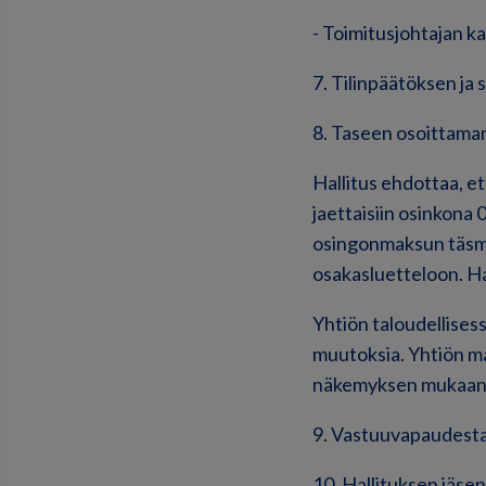
- Toimitusjohtajan k
7. Tilinpäätöksen ja
8. Taseen osoittama
Hallitus ehdottaa, e
jaettaisiin osinkona
osingonmaksun täsmä
osakasluetteloon. Ha
Yhtiön taloudellises
muutoksia. Yhtiön ma
näkemyksen mukaan 
9. Vastuuvapaudesta 
10. Hallituksen jäse