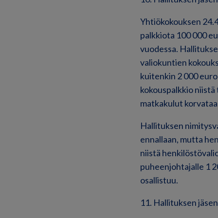
Yhtiökokouksen 24.4
palkkiota 100 000 eu
vuodessa. Hallitukse
valiokuntien kokouks
kuitenkin 2 000 euro
kokouspalkkio niistä 
matkakulut korvataa
Hallituksen nimitysv
ennallaan, mutta hen
niistä henkilöstövali
puheenjohtajalle 1 2
osallistuu.
11. Hallituksen jäs