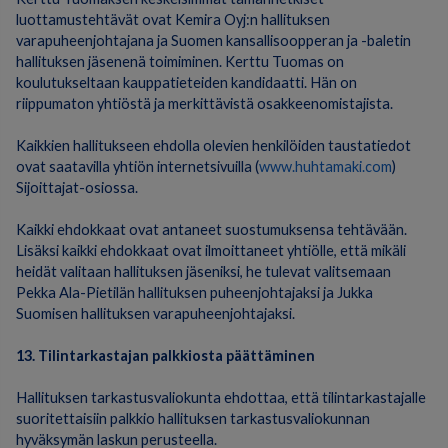
luottamustehtävät ovat Kemira Oyj:n hallituksen
varapuheenjohtajana ja Suomen kansallisoopperan ja -baletin
hallituksen jäsenenä toimiminen. Kerttu Tuomas on
koulutukseltaan kauppatieteiden kandidaatti. Hän on
riippumaton yhtiöstä ja merkittävistä osakkeenomistajista.
Kaikkien hallitukseen ehdolla olevien henkilöiden taustatiedot
ovat saatavilla yhtiön internetsivuilla (
www.huhtamaki.com
)
Sijoittajat-osiossa.
Kaikki ehdokkaat ovat antaneet suostumuksensa tehtävään.
Lisäksi kaikki ehdokkaat ovat ilmoittaneet yhtiölle, että mikäli
heidät valitaan hallituksen jäseniksi, he tulevat valitsemaan
Pekka Ala-Pietilän hallituksen puheenjohtajaksi ja Jukka
Suomisen hallituksen varapuheenjohtajaksi.
13. Tilintarkastajan palkkiosta päättäminen
Hallituksen tarkastusvaliokunta ehdottaa, että tilintarkastajalle
suoritettaisiin palkkio hallituksen tarkastusvaliokunnan
hyväksymän laskun perusteella.