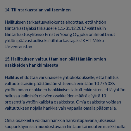
14. Tilintarkastajan valitseminen
Hallituksen tarkastusvaliokunta ehdottaa, että yhtiön
tilintarkastajaksi tilikaudelle 1.1.-31.12.2017 valittaisiin
tilintarkastusyhteisö Ernst & Young Oy, joka on ilmoittanut
yhtiön päävastuulliseksi tilintarkastajaksi KHT Mikko
Järventaustan.
15. Hallituksen valtuuttaminen päättämään omien
osakkeiden hankkimisesta
Hallitus ehdottaa varsinaiselle yhtiökokoukselle, että hallitus
valtuutettaisiin päättämään yhteensä enintään 10 776 038
yhtiön oman osakkeen hankkimisesta kuitenkin siten, että yhtiön
hallussa kulloinkin olevien osakkeiden määrä ei ylitä 10
prosenttia yhtiön kaikista osakkeista. Omia osakkeita voidaan
valtuutuksen nojalla hankkia vain vapaalla omalla pääomalla.
Omia osakkeita voidaan hankkia hankintapäivänä julkisessa
kaupankäynnissä muodostuvaan hintaan tai muuten markkinoilla