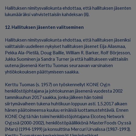
Hallituksen nimitysvaliokunta ehdottaa, että hallituksen jäsenten
lukumääräksi vahvistettaisiin kahdeksan (8).
12. Hallituksen jäsenten valitseminen
Hallituksen nimitysvaliokunta ehdottaa, että hallituksen jäseniksi
valittaisiin uudelleen nykyiset hallituksen jäsenet Eija Ailasmaa,
Pekka Ala-Pietilä, Doug Baillie, William R. Barker, Rolf Börjesson,
Jukka Suominen ja Sandra Turner ja että hallitukseen valittaisiin
uutena jäsenenä Kerttu Tuomas seuraavan varsinaisen
yhtiökokouksen päättymiseen saakka.
Kerttu Tuomas (s. 1957) on työskennellyt KONE Oyj:n
henkilöstöjohtajana ja johtokunnan jäsenenä vuodesta 2002
tammikuuhun 2017 saakka, jonka jälkeen hän toimii
siirtymävaiheen tukena huhtikuun loppuun asti. 1.5.2017 alkaen
hänen päätoimeensa kuuluu erinäisiä luottamustehtäviä. Ennen
KONE Oyj:tä hän toimi henkilöstöjohtajana Elcoteq Network
Oyj:ssä (2000-2002), henkilöstöpäällikkönä MasterFoods Oy:ssä
(Mars) (1994-1999) ja konsulttina Mercuri Urvalissa (1987-1993).
Kerttu Tuomaksen keskeisimmät tämänhetkiset