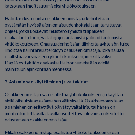
katsotaan ilmoittautumiseksi yhtiökokoukseen.
Hallintarekisteröidyn osakkeen omistajaa kehotetaan
pyytämään hyvissä ajoin omaisuudenhoitajaltaan tarvittavat
ohjeet, jotka koskevat rekisteröitymistä tilapäiseen
osakasluetteloon, valtakirjojen antamista ja ilmoittautumista
yhtiökokoukseen. Omaisuudenhoitajan tilinhoitajayhteisön tulee
ilmoittaa hallintarekisteröidyn osakkeen omistaja, joka haluaa
osallistua varsinaiseen yhtiökokoukseen, merkittäväksi
tilapäisesti yhtiön osakasluetteloon viimeistään edellä
mainittuun ajankohtaan mennessä.
3. Asiamiehen käyttäminen ja valtakirjat
Osakkeenomistaja saa osallistua yhtiökokoukseen ja käyttää
siellä oikeuksiaan asiamiehen välityksellä. Osakkeenomistajan
asiamiehen on esitettävä päivätty valtakirja, tai hänen on
muuten luotettavalla tavalla osoitettava olevansa oikeutettu
edustamaan osakkeenomistajaa.
Mikäli osakkeenomistaja osallistuu yhtiökokoukseen usean