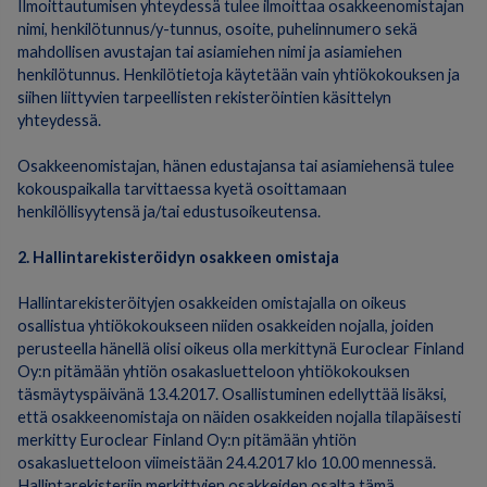
Ilmoittautumisen yhteydessä tulee ilmoittaa osakkeenomistajan
nimi, henkilötunnus/y-tunnus, osoite, puhelinnumero sekä
mahdollisen avustajan tai asiamiehen nimi ja asiamiehen
henkilötunnus. Henkilötietoja käytetään vain yhtiökokouksen ja
siihen liittyvien tarpeellisten rekisteröintien käsittelyn
yhteydessä.
Osakkeenomistajan, hänen edustajansa tai asiamiehensä tulee
kokouspaikalla tarvittaessa kyetä osoittamaan
henkilöllisyytensä ja/tai edustusoikeutensa.
2. Hallintarekisteröidyn osakkeen omistaja
Hallintarekisteröityjen osakkeiden omistajalla on oikeus
osallistua yhtiökokoukseen niiden osakkeiden nojalla, joiden
perusteella hänellä olisi oikeus olla merkittynä Euroclear Finland
Oy:n pitämään yhtiön osakasluetteloon yhtiökokouksen
täsmäytyspäivänä 13.4.2017. Osallistuminen edellyttää lisäksi,
että osakkeenomistaja on näiden osakkeiden nojalla tilapäisesti
merkitty Euroclear Finland Oy:n pitämään yhtiön
osakasluetteloon viimeistään 24.4.2017 klo 10.00 mennessä.
Hallintarekisteriin merkittyjen osakkeiden osalta tämä