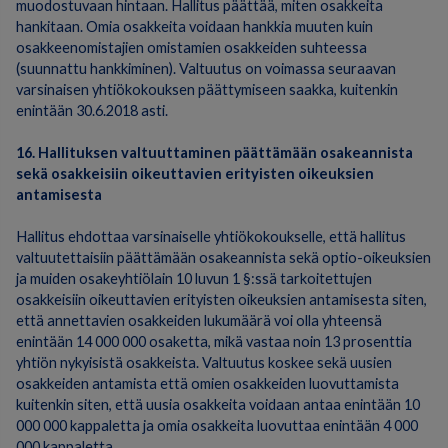
muodostuvaan hintaan. Hallitus päättää, miten osakkeita
hankitaan. Omia osakkeita voidaan hankkia muuten kuin
osakkeenomistajien omistamien osakkeiden suhteessa
(suunnattu hankkiminen). Valtuutus on voimassa seuraavan
varsinaisen yhtiökokouksen päättymiseen saakka, kuitenkin
enintään 30.6.2018 asti.
16. Hallituksen valtuuttaminen päättämään osakeannista
sekä osakkeisiin oikeuttavien erityisten oikeuksien
antamisesta
Hallitus ehdottaa varsinaiselle yhtiökokoukselle, että hallitus
valtuutettaisiin päättämään osakeannista sekä optio-oikeuksien
ja muiden osakeyhtiölain 10 luvun 1 §:ssä tarkoitettujen
osakkeisiin oikeuttavien erityisten oikeuksien antamisesta siten,
että annettavien osakkeiden lukumäärä voi olla yhteensä
enintään 14 000 000 osaketta, mikä vastaa noin 13 prosenttia
yhtiön nykyisistä osakkeista. Valtuutus koskee sekä uusien
osakkeiden antamista että omien osakkeiden luovuttamista
kuitenkin siten, että uusia osakkeita voidaan antaa enintään 10
000 000 kappaletta ja omia osakkeita luovuttaa enintään 4 000
000 kappaletta.