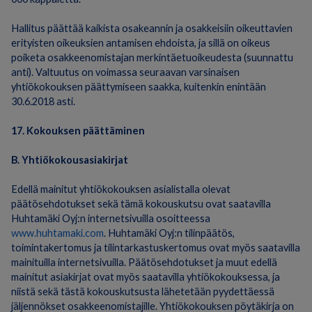
Hallitus päättää kaikista osakeannin ja osakkeisiin oikeuttavien
erityisten oikeuksien antamisen ehdoista, ja sillä on oikeus
poiketa osakkeenomistajan merkintäetuoikeudesta (suunnattu
anti). Valtuutus on voimassa seuraavan varsinaisen
yhtiökokouksen päättymiseen saakka, kuitenkin enintään
30.6.2018 asti.
17. Kokouksen päättäminen
B. Yhtiökokousasiakirjat
Edellä mainitut yhtiökokouksen asialistalla olevat
päätösehdotukset sekä tämä kokouskutsu ovat saatavilla
Huhtamäki Oyj:n internetsivuilla osoitteessa
www.huhtamaki.com
. Huhtamäki Oyj:n tilinpäätös,
toimintakertomus ja tilintarkastuskertomus ovat myös saatavilla
mainituilla internetsivuilla. Päätösehdotukset ja muut edellä
mainitut asiakirjat ovat myös saatavilla yhtiökokouksessa, ja
niistä sekä tästä kokouskutsusta lähetetään pyydettäessä
jäljennökset osakkeenomistajille. Yhtiökokouksen pöytäkirja on