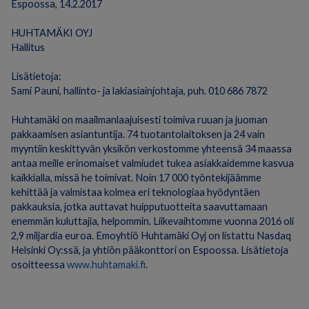
Espoossa, 14.2.2017
HUHTAMÄKI OYJ
Hallitus
Lisätietoja:
Sami Pauni, hallinto- ja lakiasiainjohtaja, puh. 010 686 7872
Huhtamäki on maailmanlaajuisesti toimiva ruuan ja juoman
pakkaamisen asiantuntija. 74 tuotantolaitoksen ja 24 vain
myyntiin keskittyvän yksikön verkostomme yhteensä 34 maassa
antaa meille erinomaiset valmiudet tukea asiakkaidemme kasvua
kaikkialla, missä he toimivat. Noin 17 000 työntekijäämme
kehittää ja valmistaa kolmea eri teknologiaa hyödyntäen
pakkauksia, jotka auttavat huipputuotteita saavuttamaan
enemmän kuluttajia, helpommin. Liikevaihtomme vuonna 2016 oli
2,9 miljardia euroa. Emoyhtiö Huhtamäki Oyj on listattu Nasdaq
Helsinki Oy:ssä, ja yhtiön pääkonttori on Espoossa. Lisätietoja
osoitteessa
www.huhtamaki.fi
.