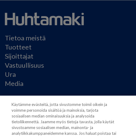
Tietoa meistä
Tuotteet
Sijoittajat
Vastuullisuus
Ura
Media
Käyttöehdot
Käytämme evästeitä, jotta sivustomme toimii oikein ja
Modern Slavery Statement
voimme personoida sisältöä ja mainoksia, tarjota
Tietosuojaseloste
sosiaalisen median ominaisuuksia ja analysoida
Käyttöehdot
tietoliikennettä. Jaamme myös tietoja tavasta, jolla käytät
sivustoamme sosiaalisen median, mainonta- ja
Evästeasetukset
analytiikkakumppaneidemme kanssa. Jos haluat poistaa tai