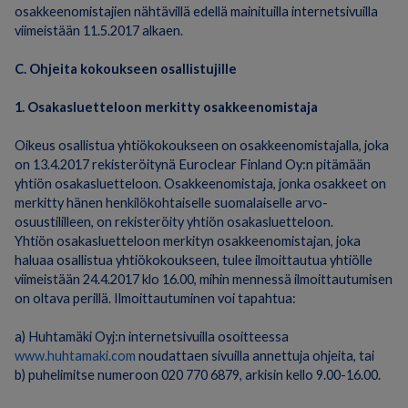
osakkeenomistajien nähtävillä edellä mainituilla internetsivuilla
viimeistään 11.5.2017 alkaen.
C. Ohjeita kokoukseen osallistujille
1. Osakasluetteloon merkitty osakkeenomistaja
Oikeus osallistua yhtiökokoukseen on osakkeenomistajalla, joka
on 13.4.2017 rekisteröitynä Euroclear Finland Oy:n pitämään
yhtiön osakasluetteloon. Osakkeenomistaja, jonka osakkeet on
merkitty hänen henkilökohtaiselle suomalaiselle arvo-
osuustililleen, on rekisteröity yhtiön osakasluetteloon.
Yhtiön osakasluetteloon merkityn osakkeenomistajan, joka
haluaa osallistua yhtiökokoukseen, tulee ilmoittautua yhtiölle
viimeistään 24.4.2017 klo 16.00, mihin mennessä ilmoittautumisen
on oltava perillä. Ilmoittautuminen voi tapahtua:
a) Huhtamäki Oyj:n internetsivuilla osoitteessa
www.huhtamaki.com
noudattaen sivuilla annettuja ohjeita, tai
b) puhelimitse numeroon 020 770 6879, arkisin kello 9.00-16.00.