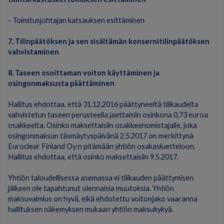
- Toimitusjohtajan katsauksen esittäminen
7. Tilinpäätöksen ja sen sisältämän konsernitilinpäätöksen
vahvistaminen
8. Taseen osoittaman voiton käyttäminen ja
osingonmaksusta päättäminen
Hallitus ehdottaa, että 31.12.2016 päättyneeltä tilikaudelta
vahvistetun taseen perusteella jaettaisiin osinkona 0,73 euroa
osakkeelta. Osinko maksettaisiin osakkeenomistajalle, joka
osingonmaksun täsmäytyspäivänä 2.5.2017 on merkittynä
Euroclear Finland Oy:n pitämään yhtiön osakasluetteloon.
Hallitus ehdottaa, että osinko maksettaisiin 9.5.2017.
Yhtiön taloudellisessa asemassa ei tilikauden päättymisen
jälkeen ole tapahtunut olennaisia muutoksia. Yhtiön
maksuvalmius on hyvä, eikä ehdotettu voitonjako vaaranna
hallituksen näkemyksen mukaan yhtiön maksukykyä.