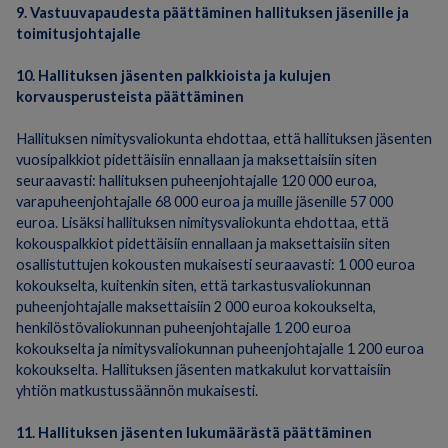
9. Vastuuvapaudesta päättäminen hallituksen jäsenille ja
toimitusjohtajalle
10. Hallituksen jäsenten palkkioista ja kulujen
korvausperusteista päättäminen
Hallituksen nimitysvaliokunta ehdottaa, että hallituksen jäsenten
vuosipalkkiot pidettäisiin ennallaan ja maksettaisiin siten
seuraavasti: hallituksen puheenjohtajalle 120 000 euroa,
varapuheenjohtajalle 68 000 euroa ja muille jäsenille 57 000
euroa. Lisäksi hallituksen nimitysvaliokunta ehdottaa, että
kokouspalkkiot pidettäisiin ennallaan ja maksettaisiin siten
osallistuttujen kokousten mukaisesti seuraavasti: 1 000 euroa
kokoukselta, kuitenkin siten, että tarkastusvaliokunnan
puheenjohtajalle maksettaisiin 2 000 euroa kokoukselta,
henkilöstövaliokunnan puheenjohtajalle 1 200 euroa
kokoukselta ja nimitysvaliokunnan puheenjohtajalle 1 200 euroa
kokoukselta. Hallituksen jäsenten matkakulut korvattaisiin
yhtiön matkustussäännön mukaisesti.
11. Hallituksen jäsenten lukumäärästä päättäminen