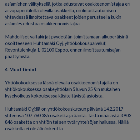
asiamiehen välityksellä, jotka edustavat osakkeenomistajaa eri
arvopaperitileillä olevilla osakkeilla, on ilmoittautumisen
yhteydessä ilmoitettava osakkeet joiden perusteella kukin
asiamies edustaa osakkeenomistajaa.
Mahdolliset valtakirjat pyydetään toimittamaan alkuperäisinä
osoitteeseen Huhtamäki Oyj, yhtiökokouspalvelut,
Revontulenkuja 1, 02100 Espoo, ennen ilmoittautumisajan
päättymistä.
4. Muut tiedot
Yhtiökokouksessa läsnä olevalla osakkeenomistajalla on
yhtiökokouksessa osakeyhtiölain 5 luvun 25 §:n mukainen
kyselyoikeus kokouksessa käsiteltävistä asioista.
Huhtamäki Oyj:llä on yhtiökokouskutsun päivänä 14.2.2017
yhteensä 107 760 385 osaketta ja ääntä. Tästä määrästä 3 903
846 osaketta on yhtiön tai sen tytäryhteisöjen hallussa. Näillä
osakkeilla ei ole äänioikeutta.