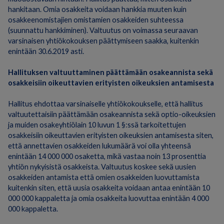
hankitaan. Omia osakkeita voidaan hankkia muuten kuin
osakkeenomistajien omistamien osakkeiden suhteessa
(suunnattu hankkiminen). Valtuutus on voimassa seuraavan
varsinaisen yhtiökokouksen päättymiseen saakka, kuitenkin
enintään 30.6.2019 asti.
Hallituksen valtuuttaminen päättämään osakeannista sekä
osakkeisiin oikeuttavien erityisten oikeuksien antamisesta
Hallitus ehdottaa varsinaiselle yhtiökokoukselle, että hallitus
valtuutettaisiin päättämään osakeannista sekä optio-oikeuksien
ja muiden osakeyhtiölain 10 luvun 1 §:ssä tarkoitettujen
osakkeisiin oikeuttavien erityisten oikeuksien antamisesta siten,
että annettavien osakkeiden lukumäärä voi olla yhteensä
enintään 14 000 000 osaketta, mikä vastaa noin 13 prosenttia
yhtiön nykyisistä osakkeista. Valtuutus koskee sekä uusien
osakkeiden antamista että omien osakkeiden luovuttamista
kuitenkin siten, että uusia osakkeita voidaan antaa enintään 10
000 000 kappaletta ja omia osakkeita luovuttaa enintään 4 000
000 kappaletta.