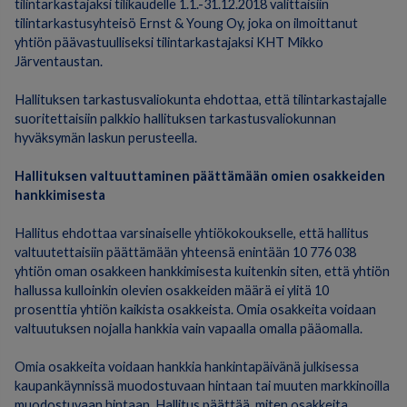
tilintarkastajaksi tilikaudelle 1.1.-31.12.2018 valittaisiin
tilintarkastusyhteisö Ernst & Young Oy, joka on ilmoittanut
yhtiön päävastuulliseksi tilintarkastajaksi KHT Mikko
Järventaustan.
Hallituksen tarkastusvaliokunta ehdottaa, että tilintarkastajalle
suoritettaisiin palkkio hallituksen tarkastusvaliokunnan
hyväksymän laskun perusteella.
Hallituksen valtuuttaminen päättämään omien osakkeiden
hankkimisesta
Hallitus ehdottaa varsinaiselle yhtiökokoukselle, että hallitus
valtuutettaisiin päättämään yhteensä enintään 10 776 038
yhtiön oman osakkeen hankkimisesta kuitenkin siten, että yhtiön
hallussa kulloinkin olevien osakkeiden määrä ei ylitä 10
prosenttia yhtiön kaikista osakkeista. Omia osakkeita voidaan
valtuutuksen nojalla hankkia vain vapaalla omalla pääomalla.
Omia osakkeita voidaan hankkia hankintapäivänä julkisessa
kaupankäynnissä muodostuvaan hintaan tai muuten markkinoilla
muodostuvaan hintaan. Hallitus päättää, miten osakkeita