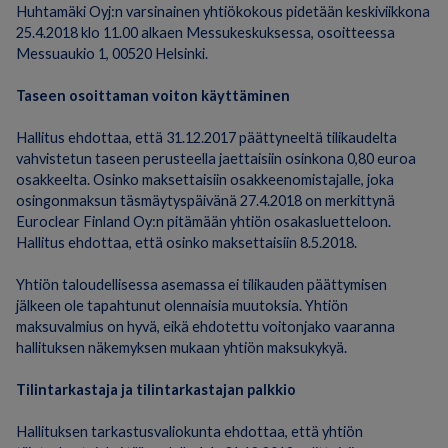
Huhtamäki Oyj:n varsinainen yhtiökokous pidetään keskiviikkona
25.4.2018 klo 11.00 alkaen Messukeskuksessa, osoitteessa
Messuaukio 1, 00520 Helsinki.
Taseen osoittaman voiton käyttäminen
Hallitus ehdottaa, että 31.12.2017 päättyneeltä tilikaudelta
vahvistetun taseen perusteella jaettaisiin osinkona 0,80 euroa
osakkeelta. Osinko maksettaisiin osakkeenomistajalle, joka
osingonmaksun täsmäytyspäivänä 27.4.2018 on merkittynä
Euroclear Finland Oy:n pitämään yhtiön osakasluetteloon.
Hallitus ehdottaa, että osinko maksettaisiin 8.5.2018.
Yhtiön taloudellisessa asemassa ei tilikauden päättymisen
jälkeen ole tapahtunut olennaisia muutoksia. Yhtiön
maksuvalmius on hyvä, eikä ehdotettu voitonjako vaaranna
hallituksen näkemyksen mukaan yhtiön maksukykyä.
Tilintarkastaja ja tilintarkastajan palkkio
Hallituksen tarkastusvaliokunta ehdottaa, että yhtiön