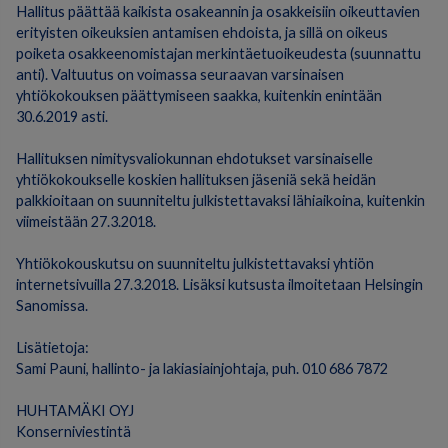
Hallitus päättää kaikista osakeannin ja osakkeisiin oikeuttavien
erityisten oikeuksien antamisen ehdoista, ja sillä on oikeus
poiketa osakkeenomistajan merkintäetuoikeudesta (suunnattu
anti). Valtuutus on voimassa seuraavan varsinaisen
yhtiökokouksen päättymiseen saakka, kuitenkin enintään
30.6.2019 asti.
Hallituksen nimitysvaliokunnan ehdotukset varsinaiselle
yhtiökokoukselle koskien hallituksen jäseniä sekä heidän
palkkioitaan on suunniteltu julkistettavaksi lähiaikoina, kuitenkin
viimeistään 27.3.2018.
Yhtiökokouskutsu on suunniteltu julkistettavaksi yhtiön
internetsivuilla 27.3.2018. Lisäksi kutsusta ilmoitetaan Helsingin
Sanomissa.
Lisätietoja:
Sami Pauni, hallinto- ja lakiasiainjohtaja, puh. 010 686 7872
HUHTAMÄKI OYJ
Konserniviestintä