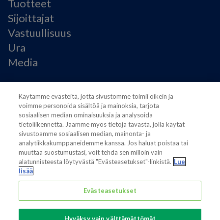
Tuotteet
Sijoittajat
Vastuullisuus
Ura
Media
Käyttöehdot
Käytämme evästeitä, jotta sivustomme toimii oikein ja
Modern Slavery Statement
voimme personoida sisältöä ja mainoksia, tarjota
Tietosuojaseloste
sosiaalisen median ominaisuuksia ja analysoida
Käyttöehdot
tietoliikennettä. Jaamme myös tietoja tavasta, jolla käytät
sivustoamme sosiaalisen median, mainonta- ja
Evästeasetukset
analytiikkakumppaneidemme kanssa. Jos haluat poistaa tai
muuttaa suostumustasi, voit tehdä sen milloin vain
alatunnisteesta löytyvästä "Evästeasetukset"-linkistä.
Lue
lisää
Evästeasetukset
Also of interest
Sustainable Packaging Solutions
Hyväksy vain välttämättömät