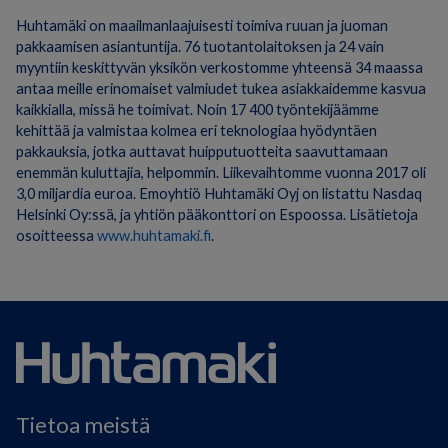
Huhtamäki on maailmanlaajuisesti toimiva ruuan ja juoman
pakkaamisen asiantuntija. 76 tuotantolaitoksen ja 24 vain
myyntiin keskittyvän yksikön verkostomme yhteensä 34 maassa
antaa meille erinomaiset valmiudet tukea asiakkaidemme kasvua
kaikkialla, missä he toimivat. Noin 17 400 työntekijäämme
kehittää ja valmistaa kolmea eri teknologiaa hyödyntäen
pakkauksia, jotka auttavat huipputuotteita saavuttamaan
enemmän kuluttajia, helpommin. Liikevaihtomme vuonna 2017 oli
3,0 miljardia euroa. Emoyhtiö Huhtamäki Oyj on listattu Nasdaq
Helsinki Oy:ssä, ja yhtiön pääkonttori on Espoossa. Lisätietoja
osoitteessa
www.huhtamaki.fi
.
Tietoa meistä