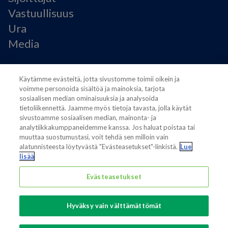
Vastuullisuus
Ura
Media
Käyttöehdot
Käytämme evästeitä, jotta sivustomme toimii oikein ja
Modern Slavery Statement
voimme personoida sisältöä ja mainoksia, tarjota
Tietosuojaseloste
sosiaalisen median ominaisuuksia ja analysoida
Käyttöehdot
tietoliikennettä. Jaamme myös tietoja tavasta, jolla käytät
sivustoamme sosiaalisen median, mainonta- ja
Evästeasetukset
analytiikkakumppaneidemme kanssa. Jos haluat poistaa tai
muuttaa suostumustasi, voit tehdä sen milloin vain
alatunnisteesta löytyvästä "Evästeasetukset"-linkistä.
Lue
lisää
Evästeasetukset
Also of interest
Sustainable Packaging Solutions
Hyväksy vain välttämättömät
Media contacts