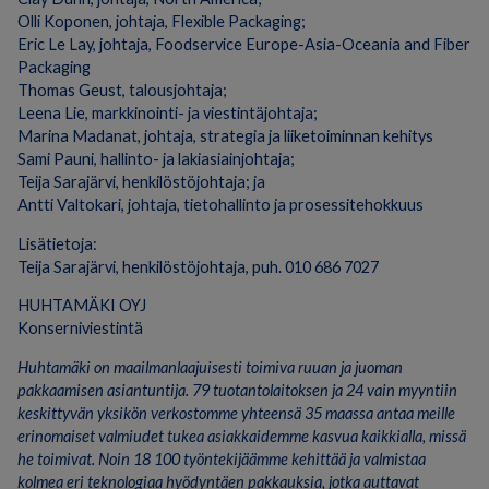
Olli Koponen, johtaja, Flexible Packaging;
Eric Le Lay, johtaja, Foodservice Europe-Asia-Oceania and Fiber
Packaging
Thomas Geust, talousjohtaja;
Leena Lie, markkinointi- ja viestintäjohtaja;
Marina Madanat, johtaja, strategia ja liiketoiminnan kehitys
Sami Pauni, hallinto- ja lakiasiainjohtaja;
Teija Sarajärvi, henkilöstöjohtaja; ja
Antti Valtokari, johtaja, tietohallinto ja prosessitehokkuus
Lisätietoja:
Teija Sarajärvi, henkilöstöjohtaja, puh. 010 686 7027
HUHTAMÄKI OYJ
Konserniviestintä
Huhtamäki on maailmanlaajuisesti toimiva ruuan ja juoman
pakkaamisen asiantuntija. 79 tuotantolaitoksen ja 24 vain myyntiin
keskittyvän yksikön verkostomme yhteensä 35 maassa antaa meille
erinomaiset valmiudet tukea asiakkaidemme kasvua kaikkialla, missä
he toimivat. Noin 18 100 työntekijäämme kehittää ja valmistaa
kolmea eri teknologiaa hyödyntäen pakkauksia, jotka auttavat