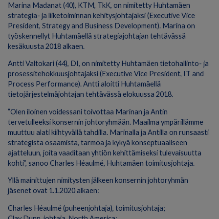
Marina Madanat (40), KTM, TkK, on nimitetty Huhtamäen
strategia- ja liiketoiminnan kehitysjohtajaksi (Executive Vice
President, Strategy and Business Development). Marina on
työskennellyt Huhtamäellä strategiajohtajan tehtävässä
kesäkuusta 2018 alkaen.
Antti Valtokari (44), DI, on nimitetty Huhtamäen tietohallinto- ja
prosessitehokkuusjohtajaksi (Executive Vice President, IT and
Process Performance). Antti aloitti Huhtamäellä
tietojärjestelmäjohtajan tehtävässä elokuussa 2018.
”Olen iloinen voidessani toivottaa Marinan ja Antin
tervetulleeksi konsernin johtoryhmään. Maailma ympärillämme
muuttuu alati kiihtyvällä tahdilla. Marinalla ja Antilla on runsaasti
strategista osaamista, tarmoa ja kykyä konseptuaaliseen
ajatteluun, joita vaaditaan yhtiön kehittämiseksi tulevaisuutta
kohti”, sanoo Charles Héaulmé, Huhtamäen toimitusjohtaja.
Yllä mainittujen nimitysten jälkeen konsernin johtoryhmän
jäsenet ovat 1.1.2020 alkaen:
Charles Héaulmé (puheenjohtaja), toimitusjohtaja;
Clay Dunn, johtaja, North America;