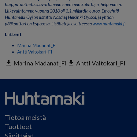
huipputuotteita saavuttamaan enemmän kuluttajia, helpommin.
Liikevaihtomme vuonna 2018 oli 3,1 miljardia euroa. Emoyhtiö
Huhtamäki Oyj on listattu Nasdaq Helsinki Oy:ssä, ja yhtiön
pääkonttori on Espoossa. Lisätietoja osoitteessa
www.huhtamaki.fi
.
Liitteet
Marina Madanat_FI
Antti Valtokari_FI
get_app
Marina Madanat_FI
get_app
Antti Valtokari_FI
Tietoa meistä
Tuotteet
Sijoittajat