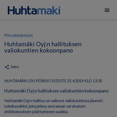
menu
Pörssitiedotteet
Huhtamäki Oyj:n hallituksen
valiokuntien kokoonpano
Jako
share
HUHTAMÄKI OYJ PÖRSSITIEDOTE 25.4.2019 KLO 13:35
Huhtamäki Oyj:n hallituksen valiokuntien kokoonpano
Huhtamäki Oyj:n hallitus on valinnut valiokuntiensa jäsenet
toimikaudeksi, joka jatkuu seuraavan varsinaisen
yhtiökokouksen päättymiseen saakka.