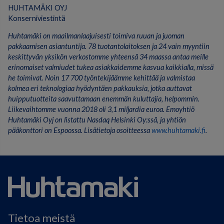
HUHTAMÄKI OYJ
Konserniviestintä
Huhtamäki on maailmanlaajuisesti toimiva ruuan ja juoman
pakkaamisen asiantuntija. 78 tuotantolaitoksen ja 24 vain myyntiin
keskittyvän yksikön verkostomme yhteensä 34 maassa antaa meille
erinomaiset valmiudet tukea asiakkaidemme kasvua kaikkialla, missä
he toimivat. Noin 17 700 työntekijäämme kehittää ja valmistaa
kolmea eri teknologiaa hyödyntäen pakkauksia, jotka auttavat
huipputuotteita saavuttamaan enemmän kuluttajia, helpommin.
Liikevaihtomme vuonna 2018 oli 3,1 miljardia euroa. Emoyhtiö
Huhtamäki Oyj on listattu Nasdaq Helsinki Oy:ssä, ja yhtiön
pääkonttori on Espoossa. Lisätietoja osoitteessa
www.huhtamaki.fi
.
Tietoa meistä