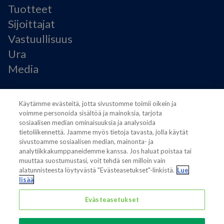
Tuotteet
Sijoittajat
Vastuullisuus
Ura
Media
Käyttöehdot
Käytämme evästeitä, jotta sivustomme toimii oikein ja
Modern Slavery Statement
voimme personoida sisältöä ja mainoksia, tarjota
Tietosuojaseloste
sosiaalisen median ominaisuuksia ja analysoida
Käyttöehdot
tietoliikennettä. Jaamme myös tietoja tavasta, jolla käytät
sivustoamme sosiaalisen median, mainonta- ja
Evästeasetukset
analytiikkakumppaneidemme kanssa. Jos haluat poistaa tai
muuttaa suostumustasi, voit tehdä sen milloin vain
alatunnisteesta löytyvästä "Evästeasetukset"-linkistä.
Lue
lisää
Evästeasetukset
Also of interest