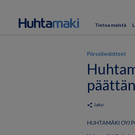
Tietoa meistä
L
Pörssitiedotteet
Huhtamä
päättä
Jako
share
HUHTAMÄKI OYJ PÖ