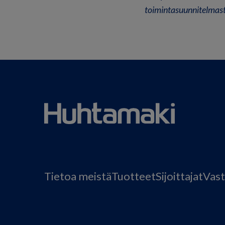
toimintasuunnitelmast
Tietoa meistä
Tuotteet
Sijoittajat
Vast