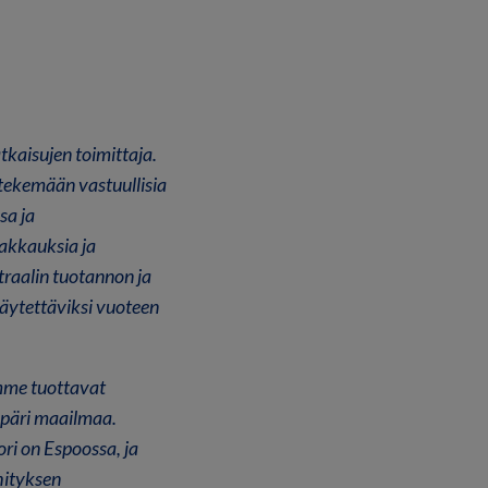
kaisujen toimittaja.
 tekemään vastuullisia
sa ja
akkauksia ja
raalin tuotannon ja
käytettäviksi vuoteen
ämme tuottavat
mpäri maailmaa.
ri on Espoossa, ja
hityksen