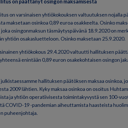
llitus on päättänyt osingon maksamisesta
itus on varsinaisen yhtiökokouksen valtuutuksen nojalla pä
ista maksetaan osinkoa 0,89 euroa osakkeelta. Osinko mak
, joka osingonmaksun täsmäytyspäivänä 18.9.2020 on merk
än yhtiön osakasluetteloon. Osinko maksetaan 25.9.2020.
sinainen yhtiökokous 29.4.2020 valtuutti hallituksen pä
yhteensä enintään 0,89 euron osakekohtaisen osingon jak
 julkistaessamme hallituksen päätöksen maksaa osinkoa, j
sta 2009 lähtien. Kyky maksaa osinkoa on osoitus Huhtamä
uista ja yhtiön operatiivisesta toimintakyvystä sen 100-vu
 COVID-19 -pandemian aiheuttamista haasteista huolima
sen puheenjohtaja.