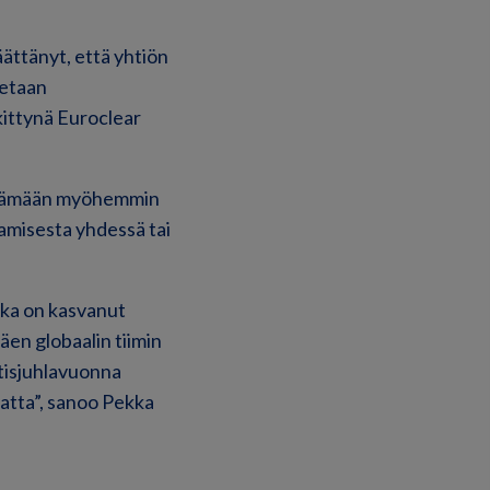
ättänyt, että yhtiön
setaan
ittynä Euroclear
ättämään myöhemmin
amisesta yhdessä tai
oka on kasvanut
en globaalin tiimin
otisjuhlavuonna
tta”, sanoo Pekka