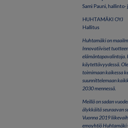
Sami Pauni, hallinto-
HUHTAMÄKI OYJ
Hallitus
Huhtamäki on maailman
Innovatiiviset tuottee
elämäntapavalintoja. P
käytettävyydessä. Ole
toimimaan kaikessa ke
suunnittelemaan kaikki
2030 mennessä.
Meillä on sadan vuode
älykkäitä seuraavan s
Vuonna 2019 liikevaih
emoyhtiö Huhtamäki Oy