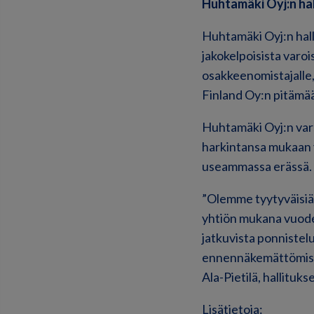
Huhtamäki Oyj:n ha
Huhtamäki Oyj:n hall
jakokelpoisista varo
osakkeenomistajalle
Finland Oy:n pitämä
Huhtamäki Oyj:n var
harkintansa mukaan 
useammassa erässä.
”Olemme tyytyväisiä
yhtiön mukana vuode
jatkuvista ponnistel
ennennäkemättömistä
Ala-Pietilä, hallituk
Lisätietoja: