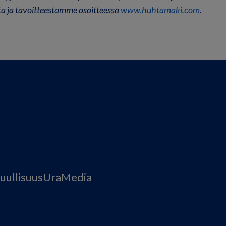
a ja tavoitteestamme osoitteessa
www.huhtamaki.com
.
uullisuus
Ura
Media