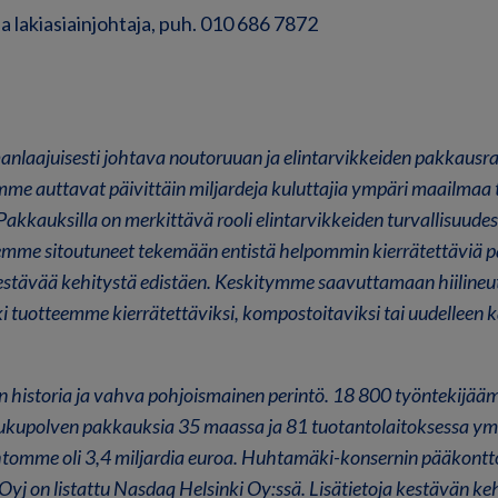
 ja lakiasiainjohtaja, puh. 010 686 7872
laajuisesti johtava noutoruuan ja elintarvikkeiden pakkausrat
mme auttavat päivittäin miljardeja kuluttajia ympäri maailmaa
akkauksilla on merkittävä rooli elintarvikkeiden turvallisuudes
mme sitoutuneet tekemään entistä helpommin kierrätettäviä p
stävää kehitystä edistäen. Keskitymme saavuttamaan hiilineut
 tuotteemme kierrätettäviksi, kompostoitaviksi tai uudelleen 
n historia ja vahva pohjoismainen perintö. 18 800 työntekijä
ukupolven pakkauksia 35 maassa ja 81 tuotantolaitoksessa y
tomme oli 3,4 miljardia euroa. Huhtamäki-konsernin pääkontto
j on listattu Nasdaq Helsinki Oy:ssä. Lisätietoja kestävän ke