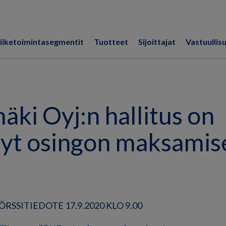
iiketoimintasegmentit
Tuotteet
Sijoittajat
Vastuullis
ki Oyj:n hallitus on
nyt osingon maksamis
RSSITIEDOTE 17.9.2020 KLO 9.00