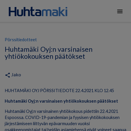
menu
Pörssitiedotteet
Huhtamäki Oyj:n varsinaisen
yhtiökokouksen päätökset
Jako
share
HUHTAMÄKI OYJ PÖRSSITIEDOTE 22.4.2021 KLO 12.45
Huhtamäki Oyj:n varsinaisen yhtiökokouksen päätökset
Huhtamäki Oyj:n varsinainen yhtiökokous pidettiin 22.4.2021
Espoossa. COVID-19-pandemian ja fyysisen yhtiökokouksen
järjestämiseen liittyvän epävarmuuden vuoksi
osakkeenomistajat tai heidän asiamiehensä eivät voineet saapua