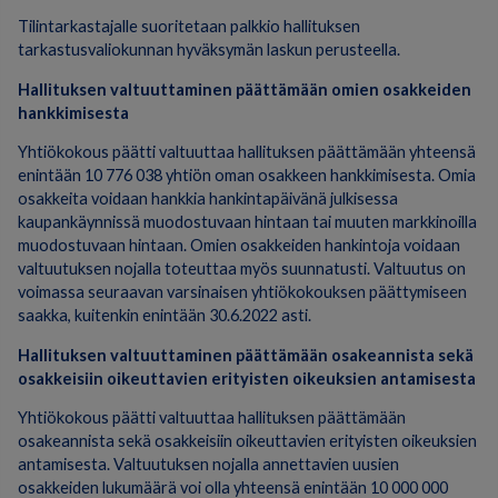
Tilintarkastajalle suoritetaan palkkio hallituksen
tarkastusvaliokunnan hyväksymän laskun perusteella.
Hallituksen valtuuttaminen päättämään omien osakkeiden
hankkimisesta
Yhtiökokous päätti valtuuttaa hallituksen päättämään yhteensä
enintään 10 776 038 yhtiön oman osakkeen hankkimisesta. Omia
osakkeita voidaan hankkia hankintapäivänä julkisessa
kaupankäynnissä muodostuvaan hintaan tai muuten markkinoilla
muodostuvaan hintaan. Omien osakkeiden hankintoja voidaan
valtuutuksen nojalla toteuttaa myös suunnatusti. Valtuutus on
voimassa seuraavan varsinaisen yhtiökokouksen päättymiseen
saakka, kuitenkin enintään 30.6.2022 asti.
Hallituksen valtuuttaminen päättämään osakeannista sekä
osakkeisiin oikeuttavien erityisten oikeuksien antamisesta
Yhtiökokous päätti valtuuttaa hallituksen päättämään
osakeannista sekä osakkeisiin oikeuttavien erityisten oikeuksien
antamisesta. Valtuutuksen nojalla annettavien uusien
osakkeiden lukumäärä voi olla yhteensä enintään 10 000 000