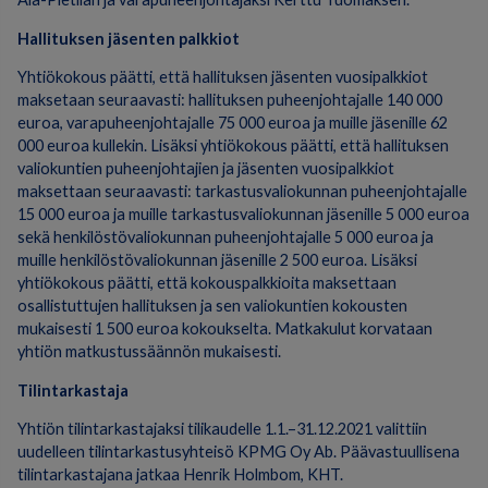
Hallituksen jäsenten palkkiot
Yhtiökokous päätti, että hallituksen jäsenten vuosipalkkiot
maksetaan seuraavasti: hallituksen puheenjohtajalle 140 000
euroa, varapuheenjohtajalle 75 000 euroa ja muille jäsenille 62
000 euroa kullekin. Lisäksi yhtiökokous päätti, että hallituksen
valiokuntien puheenjohtajien ja jäsenten vuosipalkkiot
maksettaan seuraavasti: tarkastusvaliokunnan puheenjohtajalle
15 000 euroa ja muille tarkastusvaliokunnan jäsenille 5 000 euroa
sekä henkilöstövaliokunnan puheenjohtajalle 5 000 euroa ja
muille henkilöstövaliokunnan jäsenille 2 500 euroa. Lisäksi
yhtiökokous päätti, että kokouspalkkioita maksettaan
osallistuttujen hallituksen ja sen valiokuntien kokousten
mukaisesti 1 500 euroa kokoukselta. Matkakulut korvataan
yhtiön matkustussäännön mukaisesti.
Tilintarkastaja
Yhtiön tilintarkastajaksi tilikaudelle 1.1.–31.12.2021 valittiin
uudelleen tilintarkastusyhteisö KPMG Oy Ab. Päävastuullisena
tilintarkastajana jatkaa Henrik Holmbom, KHT.