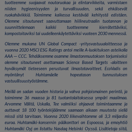
tuotteemme suojaavat noutoruokaa ja elintarvikkeita, varmistaen
niiden hygieenisyyden ja turvallisuuden, sekä ehkäisevät
ruokahävikkiä. Toimimme kaikessa kestävää kehitystä edistäen.
Olemme sitoutuneet saavuttamaan hiilineutraalin tuotannon ja
suunnittelemaan kaikki tuotteemme kierrätettäviksi,
kompostoitaviksi tai uudelleenkäytettäviksi vuoteen 2030 mennessä.
Olemme mukana UN Global Compact -yritysvastuualoitteessa ja
vuonna 2020 MSCI ESG Ratings antoi meille A-luokituksen asteikolla
AAA ─ CCC. Tehdäksemme osamme ilmastonmuutoksen torjumiseksi
olemme sitoutuneet asettamaan Science Based Targets ‑aloitteen
hyväksymät tieteeseen perustuvat ilmastotavoitteet. EcoVadis on
myöntänyt Huhtamäelle hopeatason tunnustuksen
vastuullisuustyöstämme.
Meillä on sadan vuoden historia ja vahva pohjoismainen perintö, ja
toimimme 36 maassa ja 81 tuotantolaitoksessa ympäri maailmaa.
Arvomme Välitä, Uskalla, Tee valmiiksi ohjaavat toimintaamme ja
auttavat 18 100 työntekijäämme saamaan aikaan muutosta siellä
missä sitä tarvitaan. Vuonna 2020 liikevaihtomme oli 3,3 miljardia
euroa. Huhtamäki-konsernin pääkonttori on Espoossa, ja emoyhtiö
Huhtamäki Oyj on listattu Nasdaq Helsinki Oy:ssä. Lisätietoja siitä,