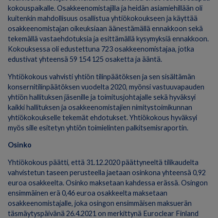
kokouspaikalle. Osakkeenomistajilla ja heidän asiamiehillään oli
kuitenkin mahdollisuus osallistua yhtiökokoukseen ja käyttää
osakkeenomistajan oikeuksiaan äänestämällä ennakkoon sekä
tekemällä vastaehdotuksia ja esittämällä kysymyksiä ennakkoon.
Kokouksessa oli edustettuna 723 osakkeenomistajaa, jotka
edustivat yhteensä 59 154 125 osaketta ja ääntä.
Yhtiökokous vahvisti yhtiön tilinpäätöksen ja sen sisältämän
konsernitilinpäätöksen vuodelta 2020, myönsi vastuuvapauden
yhtiön hallituksen jäsenille ja toimitusjohtajalle sekä hyväksyi
kaikki hallituksen ja osakkeenomistajien nimitystoimikunnan
yhtiökokoukselle tekemät ehdotukset. Yhtiökokous hyväksyi
myös sille esitetyn yhtiön toimielinten palkitsemisraportin.
Osinko
Yhtiökokous päätti, että 31.12.2020 päättyneeltä tilikaudelta
vahvistetun taseen perusteella jaetaan osinkona yhteensä 0,92
euroa osakkeelta. Osinko maksetaan kahdessa erässä. Osingon
ensimmäinen erä 0,46 euroa osakkeelta maksetaan
osakkeenomistajalle, joka osingon ensimmäisen maksuerän
täsmäytyspäivänä 26.4.2021 on merkittynä Euroclear Finland