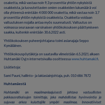
osaketta, mikä vastaa noin 9,3 prosenttia yhtiön nykyisistä
osakkeista, ja luovutettavien omien osakkeiden lukumäärä voi
olla yhteensä enintään 4 000 000 osaketta, mikä vastaa noin 3,7
prosenttia yhtiön nykyisistä osakkeista. Osakkeita voidaan
valtuutuksen nojalla antaa myös suunnatusti. Valtuutus on
voimassa seuraavan varsinaisen yhtiökokouksen päättymiseen
saakka, kuitenkin enintään 30.6.2022 asti.
Yhtiökokouksen puheenjohtajana toimi asianajaja Seppo
Kymäläinen.
Yhtiökokouspöytäkirja on saatavilla viimeistään 6.5.2021 alkaen
Huhtamäki Oyj:n internetsivuilla osoitteessa
www.huhtamaki.fi
.
Lisätietoja:
Sami Pauni, hallinto- ja lakiasiainjohtaja, puh. 010 686 7872
Huhtamäestä
Huhtamäki on maailmanlaajuisesti johtava vastuullisten
pakkausratkaisujen toimittaja, joka mahdollistaa hyvinvointia ja
sujuvaa arkea kuluttajille ympäri maailmaa. Innovatiiviset