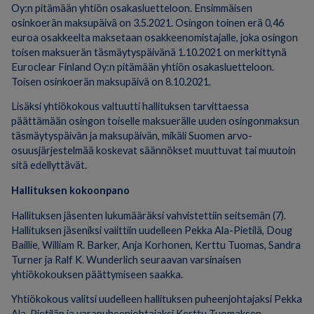
Oy:n pitämään yhtiön osakasluetteloon. Ensimmäisen
osinkoerän maksupäivä on 3.5.2021. Osingon toinen erä 0,46
euroa osakkeelta maksetaan osakkeenomistajalle, joka osingon
toisen maksuerän täsmäytyspäivänä 1.10.2021 on merkittynä
Euroclear Finland Oy:n pitämään yhtiön osakasluetteloon.
Toisen osinkoerän maksupäivä on 8.10.2021.
Lisäksi yhtiökokous valtuutti hallituksen tarvittaessa
päättämään osingon toiselle maksuerälle uuden osingonmaksun
täsmäytyspäivän ja maksupäivän, mikäli Suomen arvo-
osuusjärjestelmää koskevat säännökset muuttuvat tai muutoin
sitä edellyttävät.
Hallituksen kokoonpano
Hallituksen jäsenten lukumääräksi vahvistettiin seitsemän (7).
Hallituksen jäseniksi valittiin uudelleen Pekka Ala-Pietilä, Doug
Baillie, William R. Barker, Anja Korhonen, Kerttu Tuomas, Sandra
Turner ja Ralf K. Wunderlich seuraavan varsinaisen
yhtiökokouksen päättymiseen saakka.
Yhtiökokous valitsi uudelleen hallituksen puheenjohtajaksi Pekka
Ala-Pietilän ja varapuheenjohtajaksi Kerttu Tuomaksen.