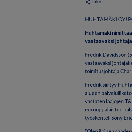
Jako
share
HUHTAMÄKI OYJ PÖ
Huhtamäki nimittää 
vastaavaksi johtaja
Fredrik Davidsson (5
vastaavaksi johtajak
toimitusjohtaja Cha
Fredrik siirtyy Huht
alueen palveluliiket
vastaten laajojen T&
eurooppalaisten ​​pal
työskenteli Sony Eric
”Olen iloinen saades