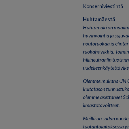
Konserniviestintä
Huhtamäestä
Huhtamäki on maailman
hyvinvointia ja sujuva
noutoruokaa ja elintar
ruokahävikkiä. Toimi
hiilineutraalin tuotan
uudelleenkäytettävik
Olemme mukana UN Glo
kultatason tunnustuk
olemme asettaneet Sci
ilmastotavoitteet.
Meillä on sadan vuode
tuotantolaitoksessa y