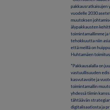
pakkausratkaisujen y
vuodelle 2030 asetet
muutoksen johtamise
älypakkausten kehitt
toimintamallimme ja
tehokkuutta niin asia
että meillä on huippu
Huhtamäen toimitusj
”Pakkausalalla on ju
vastuullisuuden edis
kasvutavoite ja vuote
toimintamallin muuto
yhdessä tiimin kans
tähtäävän strategia
digitalisaatiosta ja