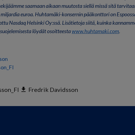
ekijäämme saamaan aikaan muutosta siellä missä sitä tarvita
3 miljardia euroa. Huhtamäki-konsernin pääkonttori on Espooss
attu Nasdaq Helsinki Oy:ssä. Lisätietoja siitä, kuinka kannamm
suojelemisesta löydät osoitteesta
www.huhtamaki.com
.
sson
son_FI
sson_FI
get_app
Fredrik Davidsson