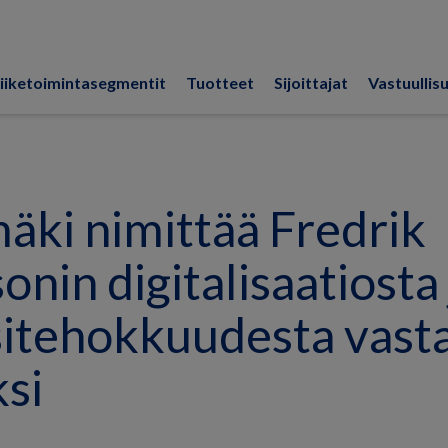
iiketoimintasegmentit
Tuotteet
Sijoittajat
Vastuullis
ki nimittää Fredrik
onin digitalisaatiosta 
itehokkuudesta vast
ksi