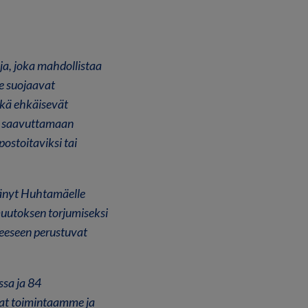
ja, joka mahdollistaa
me suojaavat
ekä ehkäisevät
t saavuttamaan
ostoitaviksi tai
änyt Huhtamäelle
utoksen torjumiseksi
eeseen perustuvat
ssa ja 84
vat toimintaamme ja