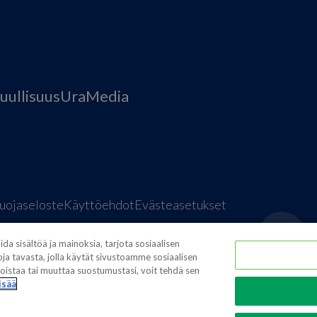
uullisuus
Ura
Media
uojaseloste
Käyttöehdot
Evästeasetukset
a sisältöä ja mainoksia, tarjota sosiaalisen
ja tavasta, jolla käytät sivustoamme sosiaalisen
istaa tai muuttaa suostumustasi, voit tehdä sen
isää
tions
Media contacts
Global supplier of food and bev