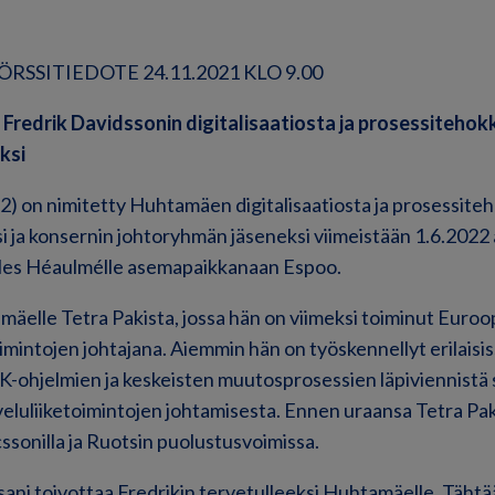
RSSITIEDOTE 24.11.2021 KLO 9.00
Fredrik Davidssonin digitalisaatiosta ja prosessiteho
ksi
2) on nimitetty Huhtamäen digitalisaatiosta ja prosessit
si ja konsernin johtoryhmän jäseneksi viimeistään 1.6.2022
rles Héaulmélle asemapaikkanaan Espoo.
amäelle Tetra Pakista, jossa hän on viimeksi toiminut Euroo
oimintojen johtajana. Aiemmin hän on työskennellyt erilaisi
K-ohjelmien ja keskeisten muutosprosessien läpiviennistä
veluliiketoimintojen johtamisesta. Ennen uraansa Tetra Pak
ssonilla ja Ruotsin puolustusvoimissa.
sani toivottaa Fredrikin tervetulleeksi Huhtamäelle. Täht