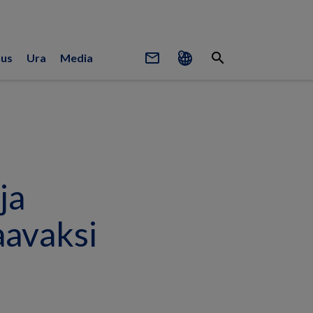
mail_outline
search
uus
Ura
Media
ja
aavaksi