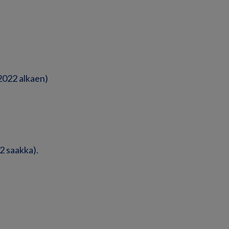
.2022 alkaen)
22 saakka).