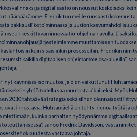
kkösvalinnaksi ja digitalisaatio on noussut keskeiseksi kei
ut päämäärämme. Fredrik tuo meille runsaasti kokemusta d
sta pakkausliiketoiminnassa ja uusien kasvumahdollisuuks
ämiseen keskittyvän innovaatio-ohjelman avulla. Lisäksi 
 toiminnanohjausjärjestelmiemme muuttamiseen tuodakse
kaslähtöisiin kuin sisäisiinkin prosesseihin. Fredrikin nim
resurssit kaikilla digitaalisen ohjelmamme osa-alueilla”, 
ohtaja.
uri nyt käynnissä iso muutos, ja olen vaikuttunut Huhtamäe
tämiseksi – yhtiö todella saa muutosta aikaiseksi. Myös 
en 2030 tähtäävä strategia sekä siihen olennaisesti liittyvä
s ovat innostavia. Huhtamäellä on tehty hienoa työtä ja od
sa miettimään, kuinka parhaiten hyödynnämme digitaalisaa
n toteuttamisessa”, sanoo Fredrik Davidsson, vasta nimit
 prosessitehokkuudesta vastaava johtaja.