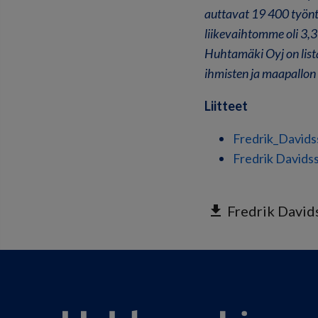
auttavat 19 400 työnt
liikevaihtomme oli 3,
Huhtamäki Oyj on list
ihmisten ja maapallon 
Liitteet
Fredrik_David
Fredrik Davids
get_app
Fredrik David