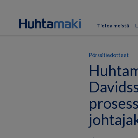
Tietoa meistä
L
Pörssitiedotteet
Huhtamä
Davidss
prosess
johtaja