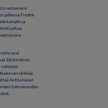
esta vastaavana
en jatkossa Fredrik
mintamallin ja
Antti jatkaa
a vastaavana
notto ovat
vat äärimmäisen
n nykyisen
atkaisevan tärkeää
ittää Anttia hänen
htamäen tulevaisuuden
ulmé.