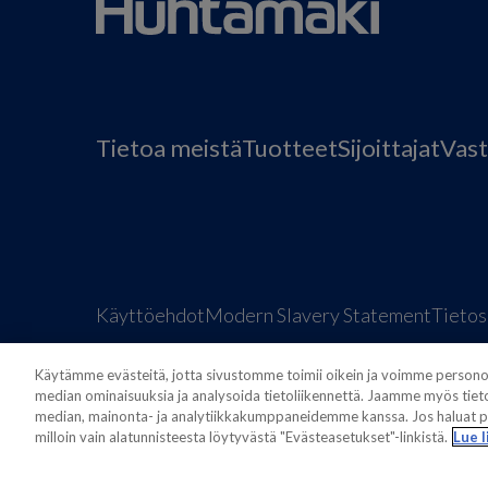
Tietoa meistä
Tuotteet
Sijoittajat
Vast
Käyttöehdot
Modern Slavery Statement
Tietos
Käytämme evästeitä, jotta sivustomme toimii oikein ja voimme personoid
median ominaisuuksia ja analysoida tietoliikennettä. Jaamme myös tieto
median, mainonta- ja analytiikkakumppaneidemme kanssa. Jos haluat po
milloin vain alatunnisteesta löytyvästä "Evästeasetukset"-linkistä.
Lue l
Also of interest
Sustainable Packaging Solu