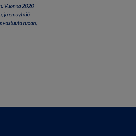
an. Vuonna 2020
a, ja emoyhtiö
e vastuuta ruoan,