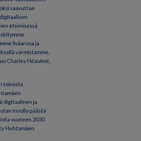
noksi saavuttaa
igitaalisen
ien etsimisessä
keskitymme
mme lisäarvoa ja
ityksellä varmistamme,
sanoo Charles Héaulmé,
n toimista
Huhtamäen
 digitaalinen ja
otan innolla päästä
tiota vuoteen 2030
etty Huhtamäen