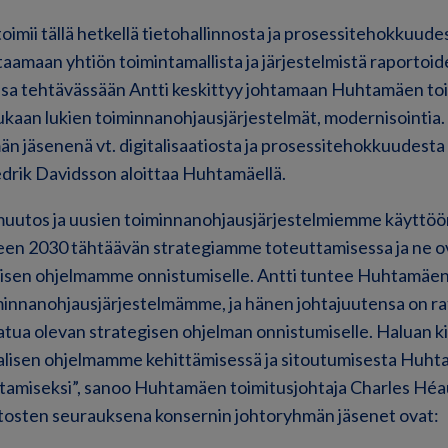
 toimii tällä hetkellä tietohallinnosta ja prosessitehokkuud
staamaan yhtiön toimintamallista ja järjestelmistä raportoid
ssa tehtävässään Antti keskittyy johtamaan Huhtamäen toi
ukaan lukien toiminnanohjausjärjestelmät, modernisointia. 
n jäsenenä vt. digitalisaatiosta ja prosessitehokkuudest
drik Davidsson aloittaa Huhtamäellä.
uutos ja uusien toiminnanohjausjärjestelmiemme käyttöö
en 2030 tähtäävän strategiamme toteuttamisessa ja ne o
aalisen ohjelmamme onnistumiselle. Antti tuntee Huhtamäe
iminnanohjausjärjestelmämme, ja hänen johtajuutensa on r
tua olevan strategisen ohjelman onnistumiselle. Haluan ki
aalisen ohjelmamme kehittämisessä ja sitoutumisesta ​​Hu
amiseksi”, sanoo Huhtamäen toimitusjohtaja Charles Héa
utosten seurauksena konsernin johtoryhmän jäsenet ovat: