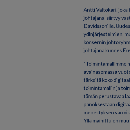
Antti Valtokari, joka
johtajana, siirtyy va
Davidssonille. Uude
ydinjärjestelmien, m
konsernin johtoryhmä
johtajana kunnes Fre
”Toimintamallimme m
avainasemassa vuote
tärkeitä koko digit
toimintamallin ja to
tämän perustavaa laa
panoksestaan ​​digit
menestyksen varmist
Yllä mainittujen mu