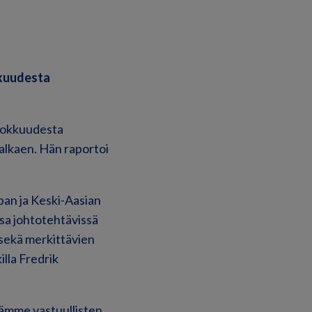
kkuudesta
ehokkuudesta
 alkaen. Hän raportoi
pan ja Keski-Aasian
ssa johtotehtävissä
 sekä merkittävien
illa Fredrik
äämme vastuullisten