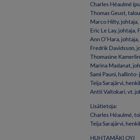
Charles Héaulmé (puh
Thomas Geust, talou
Marco Hilty, johtaja,
Eric Le Lay, johtaja
Ann O’Hara, johtaja
Fredrik Davidsson, jo
Thomasine Kamerling,
Marina Madanat, johta
Sami Pauni, hallinto- 
Teija Sarajärvi, henk
Antti Valtokari, vt. 
Lisätietoja:
Charles Héaulmé, toi
Teija Sarajärvi, henk
HUHTAMÄKI OYJ