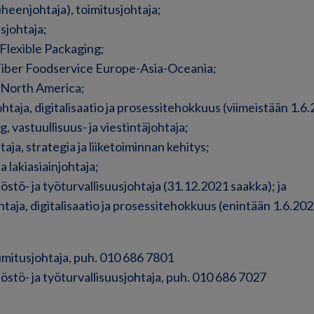
eenjohtaja), toimitusjohtaja;
sjohtaja;
 Flexible Packaging;
, Fiber Foodservice Europe-Asia-Oceania;
, North America;
htaja, digitalisaatio ja prosessitehokkuus (viimeistään 1.6
 vastuullisuus- ja viestintäjohtaja;
ja, strategia ja liiketoiminnan kehitys;
ja lakiasiainjohtaja;
ilöstö- ja työturvallisuusjohtaja (31.12.2021 saakka); ja
johtaja, digitalisaatio ja prosessitehokkuus (enintään 1.6.20
mitusjohtaja, puh. 010 686 7801
ilöstö- ja työturvallisuusjohtaja, puh. 010 686 7027