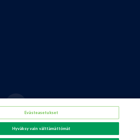
Evästeasetukset
Hyväksy vain välttämättömät
erage packaging