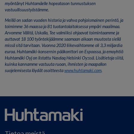
myöntänyt Huhtamäelle hopeatason tunnustuksen
vastuullisuustyöstämme.
Meillä on sadan vuoden historia ja vahva pohjoismainen perintö, ja
toimimme 36 maassa ja 81 tuotantolaitoksessa ympäri maailmaa.
Arvomme Välitä, Uskalla, Tee valmiiksi ohjaavat toimintaamme ja
auttavat 18 100 työntekijäämme saamaan aikaan muutosta siellä
missä sitä tarvitaan. Vuonna 2020 liikevaihtomme oli 3,3 miljardia
euroa. Huhtamäki-konsernin pääkonttori on Espoossa, ja emoyhtiö
Huhtamäki Oyj on listattu Nasdaq Helsinki Oy:ssä. Lisätietoja siitä,
kuinka kannamme vastuuta ruoan, ihmisten ja maapallon
suojelemisesta löydät osoitteesta
www.huhtamaki.com
.
Tietoa meistä