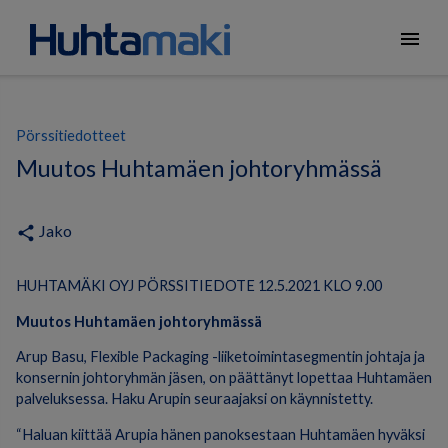
menu
Pörssitiedotteet
Muutos Huhtamäen johtoryhmässä
Jako
share
HUHTAMÄKI OYJ PÖRSSITIEDOTE 12.5.2021 KLO 9.00
Muutos Huhtamäen johtoryhmässä
Arup Basu, Flexible Packaging -liiketoimintasegmentin johtaja ja
konsernin johtoryhmän jäsen, on päättänyt lopettaa Huhtamäen
palveluksessa. Haku Arupin seuraajaksi on käynnistetty.
“Haluan kiittää Arupia hänen panoksestaan Huhtamäen hyväksi