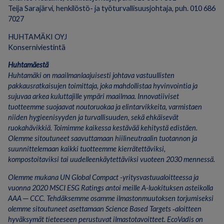
Teija Sarajärvi, henkilöstö- ja työturvallisuusjohtaja, puh. 010 686
7027
HUHTAMÄKI OYJ
Konserniviestintä
Huhtamäestä
Huhtamäki on maailmanlaajuisesti johtava vastuullisten
pakkausratkaisujen toimittaja, joka mahdollistaa hyvinvointia ja
sujuvaa arkea kuluttajille ympäri maailmaa. Innovatiiviset
tuotteemme suojaavat noutoruokaa ja elintarvikkeita, varmistaen
niiden hygieenisyyden ja turvallisuuden, sekä ehkäisevät
ruokahävikkiä. Toimimme kaikessa kestävää kehitystä edistäen.
Olemme sitoutuneet saavuttamaan hiilineutraalin tuotannon ja
suunnittelemaan kaikki tuotteemme kierrätettäviksi,
kompostoitaviksi tai uudelleenkäytettäviksi vuoteen 2030 mennessä.
Olemme mukana UN Global Compact -yritysvastuualoitteessa ja
vuonna 2020 MSCI ESG Ratings antoi meille A-luokituksen asteikolla
AAA
─
CCC. Tehdäksemme osamme ilmastonmuutoksen torjumiseksi
olemme sitoutuneet asettamaan Science Based Targets ‑aloitteen
hyväksymät tieteeseen perustuvat ilmastotavoitteet. EcoVadis on