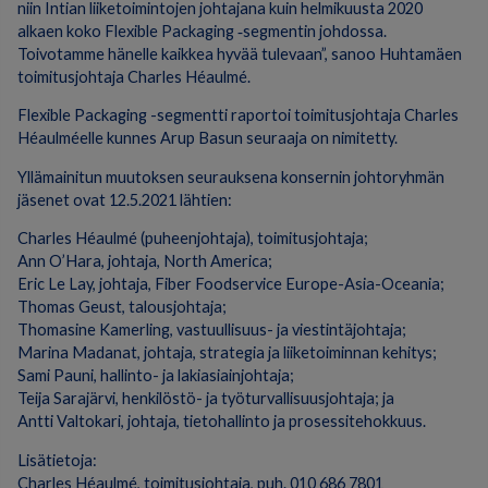
niin Intian liiketoimintojen johtajana kuin helmikuusta 2020
alkaen koko Flexible Packaging ‑segmentin johdossa.
Toivotamme hänelle kaikkea hyvää tulevaan”, sanoo Huhtamäen
toimitusjohtaja Charles Héaulmé.
Flexible Packaging -segmentti raportoi toimitusjohtaja Charles
Héaulméelle kunnes Arup Basun seuraaja on nimitetty.
Yllämainitun muutoksen seurauksena konsernin johtoryhmän
jäsenet ovat 12.5.2021 lähtien:
Charles Héaulmé (puheenjohtaja), toimitusjohtaja;
Ann O’Hara, johtaja, North America;
Eric Le Lay, johtaja, Fiber Foodservice Europe-Asia-Oceania;
Thomas Geust, talousjohtaja;
Thomasine Kamerling, vastuullisuus- ja viestintäjohtaja;
Marina Madanat, johtaja, strategia ja liiketoiminnan kehitys;
Sami Pauni, hallinto- ja lakiasiainjohtaja;
Teija Sarajärvi, henkilöstö- ja työturvallisuusjohtaja; ja
Antti Valtokari, johtaja, tietohallinto ja prosessitehokkuus.
Lisätietoja:
Charles Héaulmé, toimitusjohtaja, puh. 010 686 7801