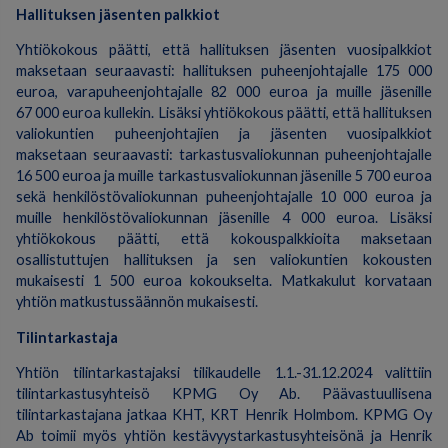
Hallituksen jäsenten palkkiot
Yhtiökokous päätti, että hallituksen jäsenten vuosipalkkiot
maksetaan seuraavasti: hallituksen puheenjohtajalle 175 000
euroa, varapuheenjohtajalle 82 000 euroa ja muille jäsenille
67 000 euroa kullekin. Lisäksi yhtiökokous päätti, että hallituksen
valiokuntien puheenjohtajien ja jäsenten vuosipalkkiot
maksetaan seuraavasti: tarkastusvaliokunnan puheenjohtajalle
16 500 euroa ja muille tarkastusvaliokunnan jäsenille 5 700 euroa
sekä henkilöstövaliokunnan puheenjohtajalle 10 000 euroa ja
muille henkilöstövaliokunnan jäsenille 4 000 euroa. Lisäksi
yhtiökokous päätti, että kokouspalkkioita maksetaan
osallistuttujen hallituksen ja sen valiokuntien kokousten
mukaisesti 1 500 euroa kokoukselta. Matkakulut korvataan
yhtiön matkustussäännön mukaisesti.
Tilintarkastaja
Yhtiön tilintarkastajaksi tilikaudelle 1.1.-31.12.2024 valittiin
tilintarkastusyhteisö KPMG Oy Ab. Päävastuullisena
tilintarkastajana jatkaa KHT, KRT Henrik Holmbom. KPMG Oy
Ab toimii myös yhtiön kestävyystarkastusyhteisönä ja Henrik