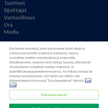
Tuotteet
Sijoittajat
Vastuullisuus
Ura
Media
Käyttöehdot
Käytämme evästeitä, jotta sivustomme toimii oikein ja
Modern Slavery Statement
voimme personoida sisältöä ja mainoksia, tarjota
Tietosuojaseloste
sosiaalisen median ominaisuuksia ja analysoida
Käyttöehdot
tietoliikennettä. Jaamme myös tietoja tavasta, jolla käytät
sivustoamme sosiaalisen median, mainonta- ja
Evästeasetukset
analytiikkakumppaneidemme kanssa. Jos haluat poistaa tai
muuttaa suostumustasi, voit tehdä sen milloin vain
alatunnisteesta löytyvästä "Evästeasetukset"-linkistä.
Lue
lisää
Evästeasetukset
Also of interest