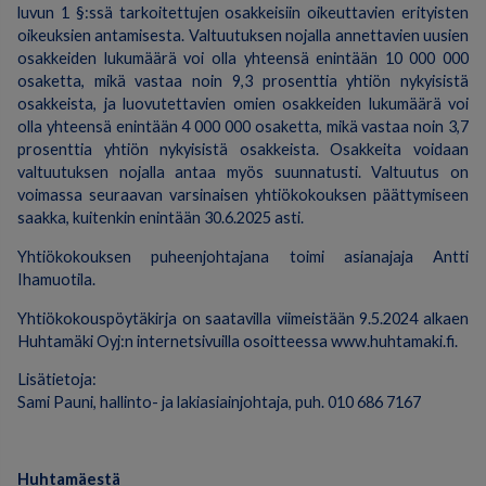
luvun 1 §:ssä tarkoitettujen osakkeisiin oikeuttavien erityisten
oikeuksien antamisesta. Valtuutuksen nojalla annettavien uusien
osakkeiden lukumäärä voi olla yhteensä enintään 10 000 000
osaketta, mikä vastaa noin 9,3 prosenttia yhtiön nykyisistä
osakkeista, ja luovutettavien omien osakkeiden lukumäärä voi
olla yhteensä enintään 4 000 000 osaketta, mikä vastaa noin 3,7
prosenttia yhtiön nykyisistä osakkeista. Osakkeita voidaan
valtuutuksen nojalla antaa myös suunnatusti. Valtuutus on
voimassa seuraavan varsinaisen yhtiökokouksen päättymiseen
saakka, kuitenkin enintään 30.6.2025 asti.
Yhtiökokouksen puheenjohtajana toimi asianajaja Antti
Ihamuotila.
Yhtiökokouspöytäkirja on saatavilla viimeistään 9.5.2024 alkaen
Huhtamäki Oyj:n internetsivuilla osoitteessa www.huhtamaki.fi.
Lisätietoja:
Sami Pauni, hallinto- ja lakiasiainjohtaja, puh. 010 686 7167
Huhtamäestä