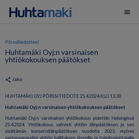
menu
Pörssitiedotteet
Huhtamäki Oyj:n varsinaisen
yhtiökokouksen päätökset
Jako
share
HUHTAMÄKI OYJ PÖRSSITIEDOTE 25.4.2024 KLO 13.30
Huhtamäki Oyj:n varsinaisen yhtiökokouksen päätökset
Huhtamäki Oyj:n varsinainen yhtiökokous pidettiin Helsingissä
25.4.2024. Yhtiökokous vahvisti yhtiön tilinpäätöksen ja sen
sisältämän konsernitilinpäätöksen vuodelta 2023, myönsi
vastuuvapauden yhtiön hallituksen jäsenille ja toimitusjohtajalle