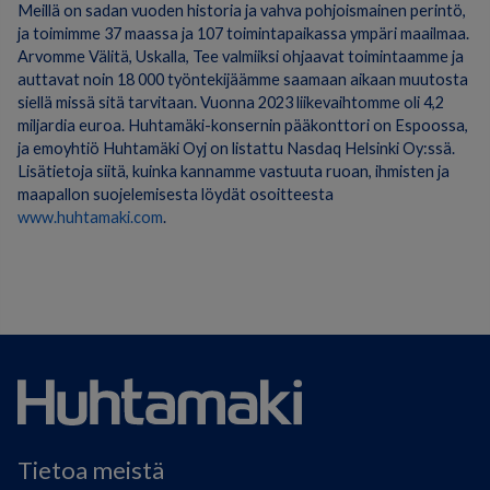
Meillä on sadan vuoden historia ja vahva pohjoismainen perintö,
ja toimimme 37 maassa ja 107 toimintapaikassa ympäri maailmaa.
Arvomme Välitä, Uskalla, Tee valmiiksi ohjaavat toimintaamme ja
auttavat noin 18 000 työntekijäämme saamaan aikaan muutosta
siellä missä sitä tarvitaan. Vuonna 2023 liikevaihtomme oli 4,2
miljardia euroa. Huhtamäki-konsernin pääkonttori on Espoossa,
ja emoyhtiö Huhtamäki Oyj on listattu Nasdaq Helsinki Oy:ssä.
Lisätietoja siitä, kuinka kannamme vastuuta ruoan, ihmisten ja
maapallon suojelemisesta löydät osoitteesta
www.huhtamaki.com
.
Tietoa meistä