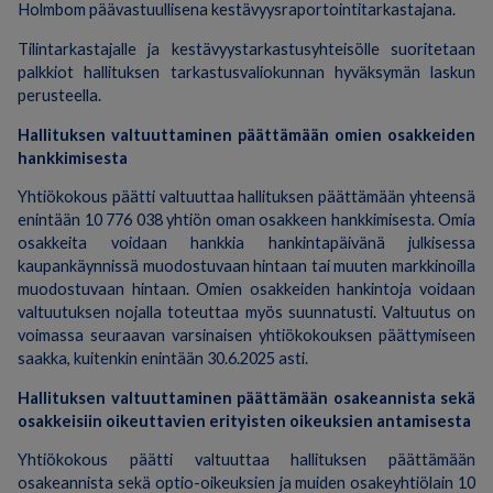
Holmbom päävastuullisena kestävyysraportointitarkastajana.
Tilintarkastajalle ja kestävyystarkastusyhteisölle suoritetaan
palkkiot hallituksen tarkastusvaliokunnan hyväksymän laskun
perusteella.
Hallituksen valtuuttaminen päättämään omien osakkeiden
hankkimisesta
Yhtiökokous päätti valtuuttaa hallituksen päättämään yhteensä
enintään 10 776 038 yhtiön oman osakkeen hankkimisesta. Omia
osakkeita voidaan hankkia hankintapäivänä julkisessa
kaupankäynnissä muodostuvaan hintaan tai muuten markkinoilla
muodostuvaan hintaan. Omien osakkeiden hankintoja voidaan
valtuutuksen nojalla toteuttaa myös suunnatusti. Valtuutus on
voimassa seuraavan varsinaisen yhtiökokouksen päättymiseen
saakka, kuitenkin enintään 30.6.2025 asti.
Hallituksen valtuuttaminen päättämään osakeannista sekä
osakkeisiin oikeuttavien erityisten oikeuksien antamisesta
Yhtiökokous päätti valtuuttaa hallituksen päättämään
osakeannista sekä optio-oikeuksien ja muiden osakeyhtiölain 10