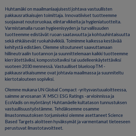
Huhtamäki on maailmanlaajuisesti johtava vastuullisten
pakkausratkaisujen toimittaja. Innovatiiviset tuotteemme
suojaavat noutoruokaa, elintarvikkeita ja hygieniatuotteita.
Varmistamalla ruoan hygieenisyyden ja turvallisuuden
tuotteemme edistävät ruoan saatavuutta ja kohtuuhintaisuutta
sekä ehkäisevät ruokahävikkiä. Toimimme kaikessa kestävää
kehitystä edistäen. Olemme sitoutuneet saavuttamaan
hiilineutraalin tuotannon ja suunnittelemaan kaikki tuotteemme
kierrätettäviksi, kompostoitaviksi tai uudelleenkäytettäviksi
vuoteen 2030 mennessä. Vastuulliset blueloopTM -
pakkausratkaisumme ovat johtavia maailmassa ja suunniteltu
kiertotalouteen sopiviksi.
Olemme mukana UN Global Compact -yritysvastuualoitteessa,
saimme arvosanan ’A’ MSCI ESG Ratings -arvioinnissa ja
EcoVadis on myöntänyt Huhtamäelle kultatason tunnustuksen
vastuullisuustyöstämme. Tehdäksemme osamme
ilmastonmuutoksen torjumiseksi olemme asettaneet Science
Based Targets aloitteen hyväksymät ja varmentamat tieteeseen
perustuvat ilmastotavoitteet.