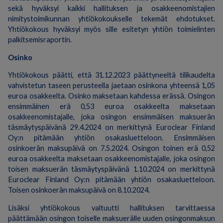
sekä hyväksyi kaikki hallituksen ja osakkeenomistajien
nimitystoimikunnan yhtiökokoukselle tekemät ehdotukset.
Yhtiökokous hyväksyi myös sille esitetyn yhtiön toimielinten
palkitsemisraportin.
Osinko
Yhtiökokous päätti, että 31.12.2023 päättyneeltä tilikaudelta
vahvistetun taseen perusteella jaetaan osinkona yhteensä 1,05
euroa osakkeelta. Osinko maksetaan kahdessa erässä. Osingon
ensimmäinen erä 0,53 euroa osakkeelta maksetaan
osakkeenomistajalle, joka osingon ensimmäisen maksuerän
täsmäytyspäivänä 29.4.2024 on merkittynä Euroclear Finland
Oy:n pitämään yhtiön osakasluetteloon. Ensimmäisen
osinkoerän maksupäivä on 7.5.2024. Osingon toinen erä 0,52
euroa osakkeelta maksetaan osakkeenomistajalle, joka osingon
toisen maksuerän täsmäytyspäivänä 1.10.2024 on merkittynä
Euroclear Finland Oy:n pitämään yhtiön osakasluetteloon.
Toisen osinkoerän maksupäivä on 8.10.2024.
Lisäksi yhtiökokous valtuutti hallituksen tarvittaessa
päättämään osingon toiselle maksuerälle uuden osingonmaksun