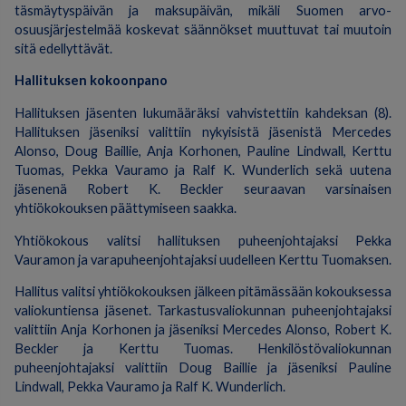
täsmäytyspäivän ja maksupäivän, mikäli Suomen arvo-
osuusjärjestelmää koskevat säännökset muuttuvat tai muutoin
sitä edellyttävät.
Hallituksen kokoonpano
Hallituksen jäsenten lukumääräksi vahvistettiin kahdeksan (8).
Hallituksen jäseniksi valittiin nykyisistä jäsenistä Mercedes
Alonso, Doug Baillie, Anja Korhonen, Pauline Lindwall, Kerttu
Tuomas, Pekka Vauramo ja Ralf K. Wunderlich sekä uutena
jäsenenä Robert K. Beckler seuraavan varsinaisen
yhtiökokouksen päättymiseen saakka.
Yhtiökokous valitsi hallituksen puheenjohtajaksi Pekka
Vauramon ja varapuheenjohtajaksi uudelleen Kerttu Tuomaksen.
Hallitus valitsi yhtiökokouksen jälkeen pitämässään kokouksessa
valiokuntiensa jäsenet. Tarkastusvaliokunnan puheenjohtajaksi
valittiin Anja Korhonen ja jäseniksi Mercedes Alonso, Robert K.
Beckler ja Kerttu Tuomas. Henkilöstövaliokunnan
puheenjohtajaksi valittiin Doug Baillie ja jäseniksi Pauline
Lindwall, Pekka Vauramo ja Ralf K. Wunderlich.