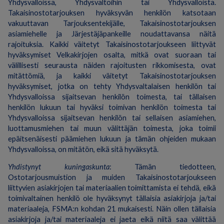
Yhdysvalloissa, Yhdysvaltoihin tai Yhdysvalloista.
Takaisinostotarjouksen hyväksyvän henkilön katsotaan
vakuuttavan Tarjouksentekijälle, Takaisinostotarjouksen
asiamiehelle ja Järjestäjäpankeille noudattavansa näitä
rajoituksia. Kaikki väitetyt Takaisinostotarjoukseen liittyvät
hyväksymiset Velkakirjojen osalta, mitkä ovat suoraan tai
välillisesti seurausta näiden rajoitusten rikkomisesta, ovat
mitättömiä, ja kaikki väitetyt Takaisinostotarjouksen
hyväksymiset, jotka on tehty Yhdysvaltalaisen henkilön tai
Yhdysvalloissa sijaitsevan henkilön toimesta, tai tällaisen
henkilön lukuun tai hyväksi toimivan henkilön toimesta tai
Yhdysvalloissa sijaitsevan henkilön tai sellaisen asiamiehen,
luottamusmiehen tai muun välittäjän toimesta, joka toimii
epäitsenäisesti päämiehen lukuun ja tämän ohjeiden mukaan
Yhdysvalloissa, on mitätön, eikä sitä hyväksytä.
Yhdistynyt kuningaskunta
: Tämän tiedotteen,
Ostotarjousmuistion ja muiden Takaisinostotarjoukseen
liittyvien asiakirjojen tai materiaalien toimittamista ei tehdä, eikä
toimivaltainen henkilö ole hyväksynyt tällaisia asiakirjoja ja/tai
materiaaleja, FSMA:n kohdan 21 mukaisesti. Näin ollen tällaisia
asiakirjoja ja/tai materiaaleja ei jaeta eikä niitä saa välittää