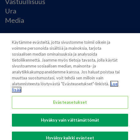
Vastuullisuus
Ura
Media
Käyttöehdot
Käytämme evästeitä, jotta sivustomme toimii oikein ja
Modern Slavery Statement
voimme personoida sisältöä ja mainoksia, tarjota
Tietosuojaseloste
sosiaalisen median ominaisuuksia ja analysoida
Käyttöehdot
tietoliikennettä. Jaamme myös tietoja tavasta, jolla käytät
Evästeasetukset
sivustoamme sosiaalisen median, mainonta- ja
analytiikkakumppaneidemme kanssa. Jos haluat poistaa tai
muuttaa suostumustasi, voit tehdä sen milloin vain
alatunnisteesta löytyvästä "Evästeasetukset"-linkistä.
Lue
lisää
Evästeasetukset
Also of interest
Sustainable Packaging Solutions
Hyväksy vain välttämättömät
Media contacts
Global supplier of food and beverage packaging
Hyväksy kaikki evästeet