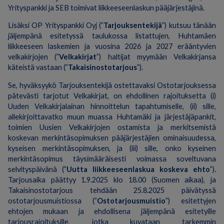
Yrityspankki ja SEB toimivat liikkeeseenlaskun pääjärjestäjinä.
Lisäksi OP Yrityspankki Oyj (”
Tarjouksentekijä
”) kutsuu tänään
jäljempänä esitetyssä taulukossa listattujen, Huhtamäen
liikkeeseen laskemien ja vuosina 2026 ja 2027 erääntyvien
velkakirjojen (”
Velkakirjat
”) haltijat myymään Velkakirjansa
käteistä vastaan (”
Takaisinostotarjous
”).
Se, hyväksyykö Tarjouksentekijä ostettavaksi Ostotarjouksessa
pätevästi tarjotut Velkakirjat, on ehdollinen rajoituksetta (i)
Uuden Velkakirjalainan hinnoittelun tapahtumiselle, (ii) sille,
allekirjoittavatko muun muassa Huhtamäki ja järjestäjäpankit,
toimien Uusien Velkakirjojen ostamista ja merkitsemistä
koskevan merkintäsopimuksen pääjärjestäjien ominaisuudessa,
kyseisen merkintäsopimuksen, ja (iii) sille, onko kyseinen
merkintäsopimus täysimääräisesti voimassa soveltuvana
selvityspäivänä (”
Uutta liikkeeseenlaskua koskeva ehto
”).
Tarjousaika päättyy 1.9.2025 klo 18.00 (Suomen aikaa), ja
Takaisinostotarjous tehdään 25.8.2025 päivätyssä
ostotarjousmuistiossa (”
Ostotarjousmuistio
”) esitettyjen
ehtojen mukaan ja ehdollisena jäljempänä esitetyille
tarjousrajoituksille, jotka kuvataan tarkemmin