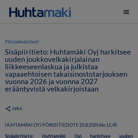
menu
Pörssitiedotteet
Sisäpiiritieto: Huhtamäki Oyj harkitsee
uuden joukkovelkakirjalainan
liikkeeseenlaskua ja julkistaa
vapaaehtoisen takaisinostotarjouksen
vuonna 2026 ja vuonna 2027
erääntyvistä velkakirjoistaan
Jako
share
HUHTAMÄKI OYJ PÖRSSITIEDOTE 25.8.2025 klo 11.45
Sisäpiiritieto: Huhtamäki Oyj harkitsee uuden