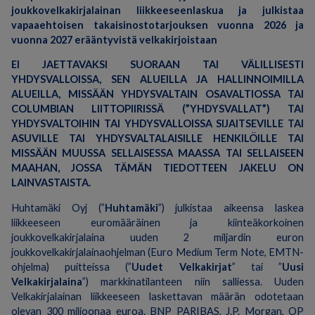
joukkovelkakirjalainan liikkeeseenlaskua ja julkistaa
vapaaehtoisen takaisinostotarjouksen vuonna 2026 ja
vuonna 2027 erääntyvistä velkakirjoistaan
EI JAETTAVAKSI SUORAAN TAI VÄLILLISESTI
YHDYSVALLOISSA, SEN ALUEILLA JA HALLINNOIMILLA
ALUEILLA, MISSÄÄN YHDYSVALTAIN OSAVALTIOSSA TAI
COLUMBIAN LIITTOPIIRISSÄ (”YHDYSVALLAT”) TAI
YHDYSVALTOIHIN TAI YHDYSVALLOISSA SIJAITSEVILLE TAI
ASUVILLE TAI YHDYSVALTALAISILLE HENKILÖILLE TAI
MISSÄÄN MUUSSA SELLAISESSA MAASSA TAI SELLAISEEN
MAAHAN, JOSSA TÄMÄN TIEDOTTEEN JAKELU ON
LAINVASTAISTA.
Huhtamäki Oyj (”
Huhtamäki
”) julkistaa aikeensa laskea
liikkeeseen euromääräinen ja kiinteäkorkoinen
joukkovelkakirjalaina uuden 2 miljardin euron
joukkovelkakirjalainaohjelman (Euro Medium Term Note, EMTN-
ohjelma) puitteissa (”
Uudet Velkakirjat
” tai ”
Uusi
Velkakirjalaina
”) markkinatilanteen niin salliessa. Uuden
Velkakirjalainan liikkeeseen laskettavan määrän odotetaan
olevan 300 miljoonaa euroa. BNP PARIBAS, J.P. Morgan, OP