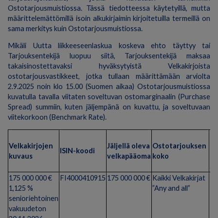
Ostotarjousmuistiossa. Tässä tiedotteessa käytetyillä, mutta
määrittelemättömillä isoin alkukirjaimin kirjoitetuilla termeillä on
sama merkitys kuin Ostotarjousmuistiossa.
Mikäli Uutta liikkeeseenlaskua koskeva ehto täyttyy tai
Tarjouksentekijä luopuu siitä, Tarjouksentekijä maksaa
takaisinostettavaksi hyväksytyistä Velkakirjoista
ostotarjousvastikkeet, jotka tullaan määrittämään arviolta
2.9.2025 noin klo 15.00 (Suomen aikaa) Ostotarjousmuistiossa
kuvatulla tavalla viitaten soveltuvan ostomarginaalin (Purchase
Spread) summiin, kuten jäljempänä on kuvattu, ja soveltuvaan
viitekorkoon (Benchmark Rate).
Os
Velkakirjojen
Jäljellä oleva
Ostotarjouksen
ma
ISIN-koodi
kuvaus
velkapääoma
koko
(P
Sp
175 000 000 €
FI4000410915
175 000 000 €
Kaikki Velkakirjat
+0
1,125 %
”Any and all”
senioriehtoinen
vakuudeton