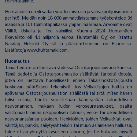
toimintaamme.
Huhtamäellä on yli sadan vuoden historia ja vahva pohjoismainen
perintö. Meidän noin 18 000 ammattilaistamme työskentelee 36
maassa ja 101 toimintapaikassa ympäri maailmaa. Arvomme ovat
Välitä, Uskalla ja Tee valmiiksi. Vuonna 2024 Huhtamäen
liikevaihto oli 4,1 miljardia euroa. Huhtamäki Oyj on listattu
Nasdaq Helsinki Oy:ssä ja pääkonttorimme on Espoossa.
Lisätietoja www.huhtamaki.com.
Huomautus
Tämä tiedote on luettava yhdessä Ostotarjousmuistion kanssa.
Tämä tiedote ja Ostotarjousmuistio sisältävät tärkeitä tietoja,
jotka on luettava huolellisesti ennen Takaisinostotarjousta
koskevan päätöksen tekemistä. Jos Velkakirjojen haltija on
epävarma Ostotarjousmuistion sisällöstä tai siitä, miten hänen
tulisi toimia, häntä suositellaan kääntymään taloudellisen
neuvonannon, mukaan lukien veroseuraamukset, osalta
välittömästi oman ulkopuolisen talous-, vero- tai oikeudellisen
neuvonantajansa puoleen. Henkilöiden, joiden Velkakirjat ovat
välittäjän, pankin, säilytysyhteisön tai muun asiamiehen hallussa,
tulee ottaa yhteyttä kyseiseen tahoon, jos he haluavat myydä