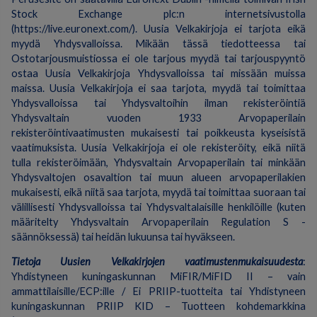
Stock Exchange plc:n internetsivustolla
(https://live.euronext.com/). Uusia Velkakirjoja ei tarjota eikä
myydä Yhdysvalloissa. Mikään tässä tiedotteessa tai
Ostotarjousmuistiossa ei ole tarjous myydä tai tarjouspyyntö
ostaa Uusia Velkakirjoja Yhdysvalloissa tai missään muissa
maissa. Uusia Velkakirjoja ei saa tarjota, myydä tai toimittaa
Yhdysvalloissa tai Yhdysvaltoihin ilman rekisteröintiä
Yhdysvaltain vuoden 1933 Arvopaperilain
rekisteröintivaatimusten mukaisesti tai poikkeusta kyseisistä
vaatimuksista. Uusia Velkakirjoja ei ole rekisteröity, eikä niitä
tulla rekisteröimään, Yhdysvaltain Arvopaperilain tai minkään
Yhdysvaltojen osavaltion tai muun alueen arvopaperilakien
mukaisesti, eikä niitä saa tarjota, myydä tai toimittaa suoraan tai
välillisesti Yhdysvalloissa tai Yhdysvaltalaisille henkilöille (kuten
määritelty Yhdysvaltain Arvopaperilain Regulation S -
säännöksessä) tai heidän lukuunsa tai hyväkseen.
Tietoja Uusien Velkakirjojen vaatimustenmukaisuudesta
:
Yhdistyneen kuningaskunnan MiFIR/MiFID II – vain
ammattilaisille/ECP:ille / Ei PRIIP-tuotteita tai Yhdistyneen
kuningaskunnan PRIIP KID – Tuotteen kohdemarkkina