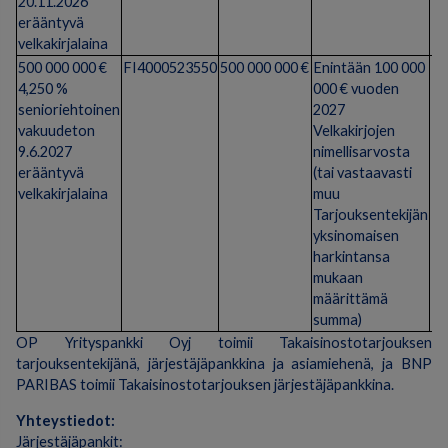
20.11.2026
erääntyvä
velkakirjalaina
500 000 000 €
FI4000523550
500 000 000 €
Enintään 100 000
+2
4,250 %
000 € vuoden
senioriehtoinen
2027
vakuudeton
Velkakirjojen
9.6.2027
nimellisarvosta
erääntyvä
(tai vastaavasti
velkakirjalaina
muu
Tarjouksentekijän
yksinomaisen
harkintansa
mukaan
määrittämä
summa)
OP Yrityspankki Oyj toimii Takaisinostotarjouksen
tarjouksentekijänä, järjestäjäpankkina ja asiamiehenä, ja BNP
PARIBAS toimii Takaisinostotarjouksen järjestäjäpankkina.
Yhteystiedot:
Järjestäjäpankit: