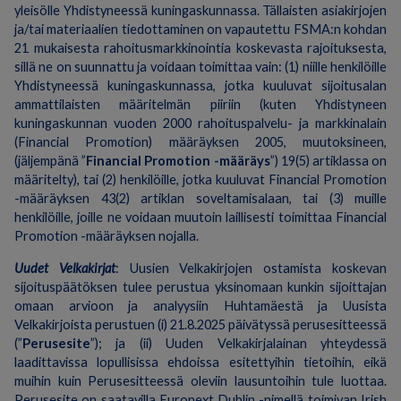
yleisölle Yhdistyneessä kuningaskunnassa. Tällaisten asiakirjojen
ja/tai materiaalien tiedottaminen on vapautettu FSMA:n kohdan
21 mukaisesta rahoitusmarkkinointia koskevasta rajoituksesta,
sillä ne on suunnattu ja voidaan toimittaa vain: (1) niille henkilöille
Yhdistyneessä kuningaskunnassa, jotka kuuluvat sijoitusalan
ammattilaisten määritelmän piiriin (kuten Yhdistyneen
kuningaskunnan vuoden 2000 rahoituspalvelu- ja markkinalain
(Financial Promotion) määräyksen 2005, muutoksineen,
(jäljempänä ”
Financial Promotion -määräys
”) 19(5) artiklassa on
määritelty), tai (2) henkilöille, jotka kuuluvat Financial Promotion
-määräyksen 43(2) artiklan soveltamisalaan, tai (3) muille
henkilöille, joille ne voidaan muutoin laillisesti toimittaa Financial
Promotion -määräyksen nojalla.
Uudet Velkakirjat
: Uusien Velkakirjojen ostamista koskevan
sijoituspäätöksen tulee perustua yksinomaan kunkin sijoittajan
omaan arvioon ja analyysiin Huhtamäestä ja Uusista
Velkakirjoista perustuen (i) 21.8.2025 päivätyssä perusesitteessä
(”
Perusesite
”); ja (ii) Uuden Velkakirjalainan yhteydessä
laadittavissa lopullisissa ehdoissa esitettyihin tietoihin, eikä
muihin kuin Perusesitteessä oleviin lausuntoihin tule luottaa.
Perusesite on saatavilla Euronext Dublin -nimellä toimivan Irish