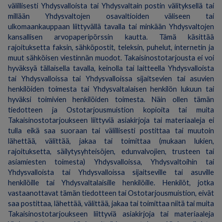
välillisesti Yhdysvalloista tai Yhdysvaltain postin välityksellä tai
millään Yhdysvaltojen osavaltioiden väliseen tai
ulkomaankauppaan liittyvällä tavalla tai minkään Yhdysvaltojen
kansallisen arvopaperipörssin kautta. Tämä käsittää
rajoituksetta faksin, sähköpostit, teleksin, puhelut, internetin ja
muut sähköisen viestinnän muodot. Takaisinostotarjousta ei voi
hyväksyä tällaisella tavalla, keinolla tai laitteella Yhdysvalloista
tai Yhdysvalloissa tai Yhdysvalloissa sijaitsevien tai asuvien
henkilöiden toimesta tai Yhdysvaltalaisen henkilön lukuun tai
hyväksi toimivien henkilöiden toimesta. Näin ollen tämän
tiedotteen ja Ostotarjousmuistion kopioita tai muita
Takaisinostotarjoukseen liittyviä asiakirjoja tai materiaaleja ei
tulla eikä saa suoraan tai välillisesti postittaa tai muutoin
lähettää, välittää, jakaa tai toimittaa (mukaan lukien,
rajoituksetta, säilytysyhteisöjen, edunvalvojien, trusteen tai
asiamiesten toimesta) Yhdysvalloissa, Yhdysvaltoihin tai
Yhdysvalloista tai Yhdysvalloissa sijaitseville tai asuville
henkilöille tai Yhdysvaltalaisille henkilöille. Henkilöt, jotka
vastaanottavat tämän tiedotteen tai Ostotarjousmuistion, eivät
saa postittaa, lähettää, välittää, jakaa tai toimittaa niitä tai muita
Takaisinostotarjoukseen liittyviä asiakirjoja tai materiaaleja