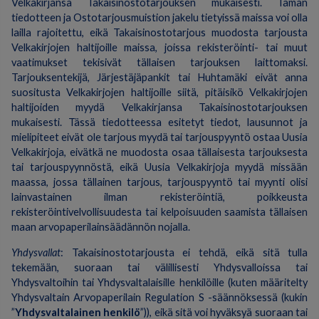
Velkakirjansa Takaisinostotarjouksen mukaisesti. Tämän
tiedotteen ja Ostotarjousmuistion jakelu tietyissä maissa voi olla
lailla rajoitettu, eikä Takaisinostotarjous muodosta tarjousta
Velkakirjojen haltijoille maissa, joissa rekisteröinti- tai muut
vaatimukset tekisivät tällaisen tarjouksen laittomaksi.
Tarjouksentekijä, Järjestäjäpankit tai Huhtamäki eivät anna
suositusta Velkakirjojen haltijoille siitä, pitäisikö Velkakirjojen
haltijoiden myydä Velkakirjansa Takaisinostotarjouksen
mukaisesti. Tässä tiedotteessa esitetyt tiedot, lausunnot ja
mielipiteet eivät ole tarjous myydä tai tarjouspyyntö ostaa Uusia
Velkakirjoja, eivätkä ne muodosta osaa tällaisesta tarjouksesta
tai tarjouspyynnöstä, eikä Uusia Velkakirjoja myydä missään
maassa, jossa tällainen tarjous, tarjouspyyntö tai myynti olisi
lainvastainen ilman rekisteröintiä, poikkeusta
rekisteröintivelvollisuudesta tai kelpoisuuden saamista tällaisen
maan arvopaperilainsäädännön nojalla.
Yhdysvallat
: Takaisinostotarjousta ei tehdä, eikä sitä tulla
tekemään, suoraan tai välillisesti Yhdysvalloissa tai
Yhdysvaltoihin tai Yhdysvaltalaisille henkilöille (kuten määritelty
Yhdysvaltain Arvopaperilain Regulation S -säännöksessä (kukin
”
Yhdysvaltalainen henkilö
”)), eikä sitä voi hyväksyä suoraan tai