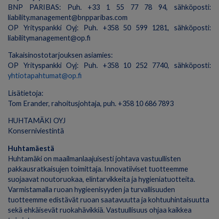
BNP PARIBAS: Puh. +33 1 55 77 78 94, sähköposti:
liability.management@bnpparibas.com
OP Yrityspankki Oyj: Puh. +358 50 599 1281, sähköposti:
liabilitymanagement@op.fi
Takaisinostotarjouksen asiamies:
OP Yrityspankki Oyj: Puh. +358 10 252 7740, sähköposti:
yhtiotapahtumat@op.fi
Lisätietoja:
Tom Erander, rahoitusjohtaja, puh. +358 10 686 7893
HUHTAMÄKI OYJ
Konserniviestintä
Huhtamäestä
Huhtamäki on maailmanlaajuisesti johtava vastuullisten
pakkausratkaisujen toimittaja. Innovatiiviset tuotteemme
suojaavat noutoruokaa, elintarvikkeita ja hygieniatuotteita.
Varmistamalla ruoan hygieenisyyden ja turvallisuuden
tuotteemme edistävät ruoan saatavuutta ja kohtuuhintaisuutta
sekä ehkäisevät ruokahävikkiä. Vastuullisuus ohjaa kaikkea